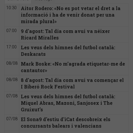
Aitor Rodero: «No es pot vetar el dret a la
10:30
informació i ha de venir donat per una
mirada plural»
9 d'agost: Tal dia com avui va néixer
07:00
Ricard Miralles
Les veus dels himnes del futbol català:
17:00
Deskarats
Mark Boske: «No m’agrada etiquetar-me de
08/08
cantautor»
8 d'agost: Tal dia com avui va començar el
08/08
I Biberó Rock Festival
Les veus dels himnes del futbol català:
07/08
Miquel Abras, Mazoni, Sanjosex i The
Gruixut’s
El Sona9 d'estiu d'iCat descobreix els
07/08
concursants balears i valencians