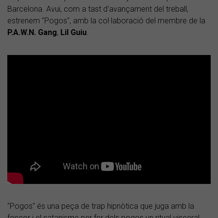
Barcelona. Avui, com a tast d'avançament del treball,
estrenem "Pogos", amb la col·laboració del membre de la
P.A.W.N. Gang
,
Lil Guiu
.
"Pogos" és una peça de trap hipnòtica que juga amb la
foscor i el satanisme per fer dels pogos un ritual visceral,