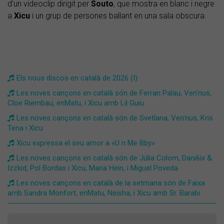
d'un videoclip dirigit per
Souto
, que mostra en blanc i negre
a
Xicu
i un grup de persones ballant en una sala obscura.
Els nous discos en català de 2026 (I)
Les noves cançons en català són de Ferran Palau, Ven'nus,
Cloe Riembau, enMatu, i Xicu amb Lil Guiu
Les noves cançons en català són de Svetlana, Ven'nus, Kris
Tena i Xicu
Xicu expressa el seu amor a «U n Me Bby»
Les noves cançons en català són de Júlia Colom, Dani6ix &
Izzkid, Pol Bordas i Xicu, Maria Hein, i Miguel Poveda
Les noves cançons en català de la setmana són de Faixa
amb Sandra Monfort, enMatu, Neisha, i Xicu amb Sr. Barabi