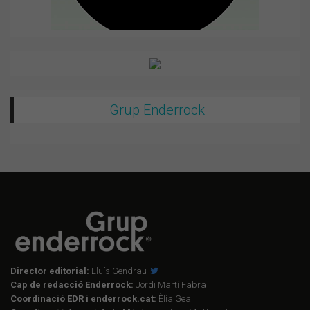
Grup Enderrock
Director editorial:
Lluís Gendrau
Cap de redacció Enderrock:
Jordi Martí Fabra
Coordinació EDR i enderrock.cat:
Èlia Gea