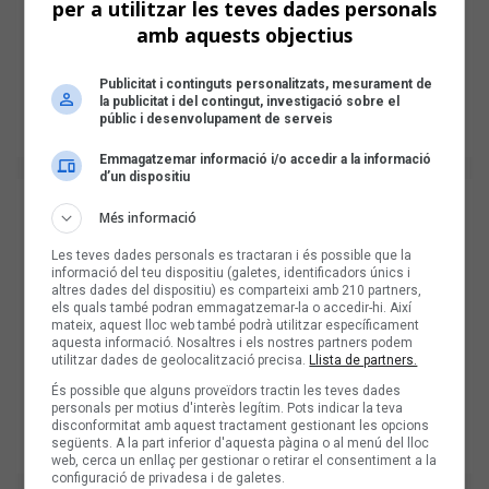
per a utilitzar les teves dades personals
amb aquests objectius
Publicitat i continguts personalitzats, mesurament de
la publicitat i del contingut, investigació sobre el
públic i desenvolupament de serveis
Emmagatzemar informació i/o accedir a la informació
d’un dispositiu
Més informació
Les teves dades personals es tractaran i és possible que la
informació del teu dispositiu (galetes, identificadors únics i
altres dades del dispositiu) es comparteixi amb 210 partners,
els quals també podran emmagatzemar-la o accedir-hi. Així
mateix, aquest lloc web també podrà utilitzar específicament
aquesta informació. Nosaltres i els nostres partners podem
utilitzar dades de geolocalització precisa.
Llista de partners.
És possible que alguns proveïdors tractin les teves dades
personals per motius d'interès legítim. Pots indicar la teva
disconformitat amb aquest tractament gestionant les opcions
següents. A la part inferior d'aquesta pàgina o al menú del lloc
web, cerca un enllaç per gestionar o retirar el consentiment a la
configuració de privadesa i de galetes.