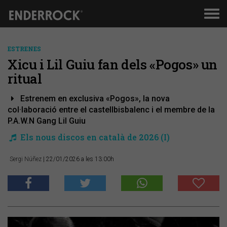
Men
de
nav
ESTRENES
Xicu i Lil Guiu fan dels «Pogos» un
ritual
Estrenem en exclusiva «Pogos», la nova
col·laboració entre el castellbisbalenc i el membre de la
P.A.W.N Gang Lil Guiu
Els nous discos en català de 2026 (I)
Sergi Núñez
| 22/01/2026 a les 13:00h