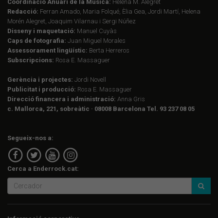
Coordinació Anuari de la Música:
Helena M. Alegret
Redacció:
Ferran Amado, Maria Folqué, Èlia Gea, Jordi Martí, Helena
Morén Alegret, Joaquim Vilarnau i Sergi Núñez
Disseny i maquetació:
Manuel Cuyàs
Caps de fotografia:
Juan Miguel Morales
Assessorament lingüístic:
Berta Herreros
Subscripcions:
Rosa E. Massaguer
Gerència i projectes:
Jordi Novell
Publicitat i producció:
Rosa E. Massaguer
Direcció financera i administració:
Anna Gris
c. Mallorca, 221, sobreàtic · 08008 Barcelona Tel. 93 237 08 05
Segueix-nos a:
Cerca a Enderrock.cat: