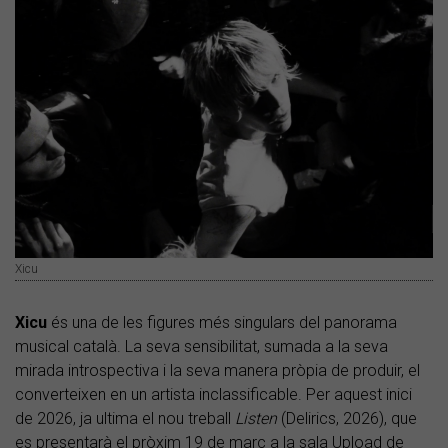
Xicu
Xicu
és una de les figures més singulars del panorama
musical català. La seva sensibilitat, sumada a la seva
mirada introspectiva i la seva manera pròpia de produir, el
converteixen en un artista inclassificable. Per aquest inici
de 2026, ja ultima el nou treball
Listen
(Delirics, 2026), que
es presentarà el pròxim 19 de març a la sala Upload de