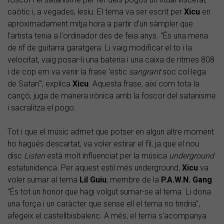
caòtic i, a vegades, lesiu. El tema va ser escrit per
Xicu
en
aproximadament mitja hora a partir d'un sàmpler que
l'artista tenia a l'ordinador des de feia anys. "És una mena
de rif de guitarra garatgera. Li vaig modificar el to i la
velocitat, vaig posar-li una bateria i una caixa de ritmes 808
i de cop em va venir la frase 'estic
sangrant
soc col·lega
de Satan'", explica
Xicu
. Aquesta frase, així com tota la
cançó, juga de manera irònica amb la foscor del satanisme
i sacralitza el pogo.
Tot i que el músic admet que potser en algun altre moment
ho hagués descartat, va voler estirar el fil, ja que el nou
disc
Listen
està molt influenciat per la música
underground
estatunidenca. Per aquest estil més underground,
Xicu
va
voler sumar al tema
Lil
Guiu
, membre de la
P.A.W.N. Gang
.
"És tot un honor que hagi volgut sumar-se al tema. Li dona
una força i un caràcter que sense ell el tema no tindria",
afegeix el castellbisbalenc. A més, el tema s'acompanya