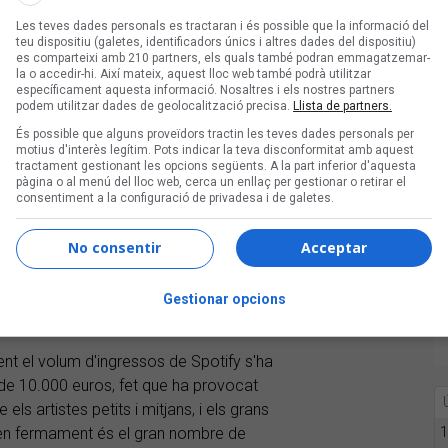
Les teves dades personals es tractaran i és possible que la informació del
teu dispositiu (galetes, identificadors únics i altres dades del dispositiu)
ns (@boicotspotify_cat)
es comparteixi amb 210 partners, els quals també podran emmagatzemar-
la o accedir-hi. Així mateix, aquest lloc web també podrà utilitzar
específicament aquesta informació. Nosaltres i els nostres partners
podem utilitzar dades de geolocalització precisa.
Llista de partners.
És possible que alguns proveïdors tractin les teves dades personals per
lataforma d'estríming amb un vídeo, en
motius d'interès legítim. Pots indicar la teva disconformitat amb aquest
tractament gestionant les opcions següents. A la part inferior d'aquesta
ara
Peya
,
Salvador
Sobral
,
Paula
pàgina o al menú del lloc web, cerca un enllaç per gestionar o retirar el
 s'argumenta que la inversió d'Ek en
consentiment a la configuració de privadesa i de galetes.
ràcies al "model piramidal i capitalista
 mots artistes, i defensen que això fa
No consentir
Acceptar
ns en armament de Daniel Ek i Spotify.
otify per a "no continuar finançant el
Gestionar opcions
t el volum d'ingressos de Spotify s'ha
 de 10.000 euros, fet que ha provocat
s artistes petits i mitjans, i els grans
1
quen fermament és el gran nombre de