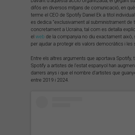
Davant d'aquesta acció organitzada, el gegant 
difós en diversos mitjans de comunicació, en què s
terme el CEO de Spotify Daniel Ek a títol individual
es dedica "exclusivament al subministrament de 
concretament a Ucraïna, tal com es detalla explíci
el
web
de la companyia no diu exactament això, s
per ajudar a protegir els valors democràtics i les
Entre els altres arguments que aportava Spotify,
Spotify a artistes de l'estat espanyol han augme
darrers anys i que el nombre d'artistes que guan
entre 2019 i 2024.