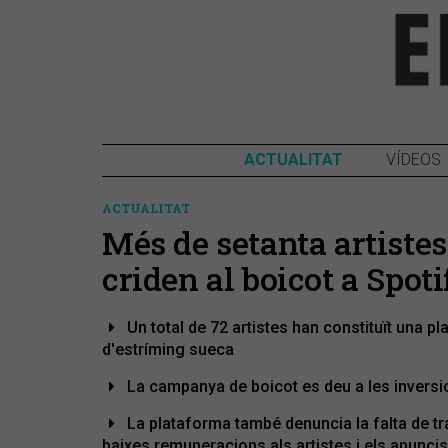
ACTUALITAT
VÍDEOS
ACTUALITAT
Més de setanta artistes
criden al boicot a Spoti
Un total de 72 artistes han constituït una 
d'estríming sueca
La campanya de boicot es deu a les invers
La plataforma també denuncia la falta de t
baixes remuneracions als artistes i els anuncis 