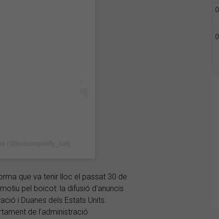
0
0
ns (@boicotspotify_cat)
rma que va tenir lloc el passat 30 de
motiu pel boicot: la difusió d'anuncis
ació i Duanes dels Estats Units.
rtament de l'administració