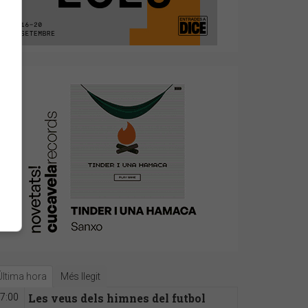
Última hora
Més llegit
Les veus dels himnes del futbol
7:00