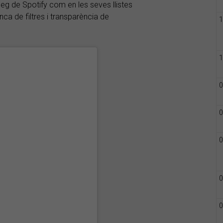
eg de Spotify com en les seves llistes
a de filtres i transparència de
1
1
0
0
0
0
0