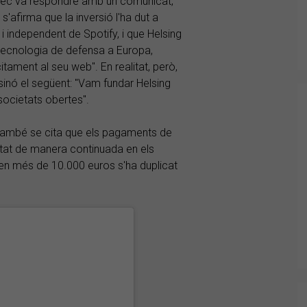
suec va respondre amb un comunicat,
'afirma que la inversió l'ha dut a
 i independent de Spotify, i que Helsing
tecnologia de defensa a Europa,
tament al seu web". En realitat, però,
inó el següent: "Vam fundar Helsing
 societats obertes".
 també se cita que els pagaments de
ntat de manera continuada en els
yen més de 10.000 euros s'ha duplicat