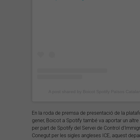
A post shared by Boicot Spotify Països Catala
En la roda de premsa de presentació de la platafo
gener, Boicot a Spotify també va aportar un altre 
per part de Spotify del Servei de Control d'Immigr
Conegut per les sigles angleses ICE, aquest depa