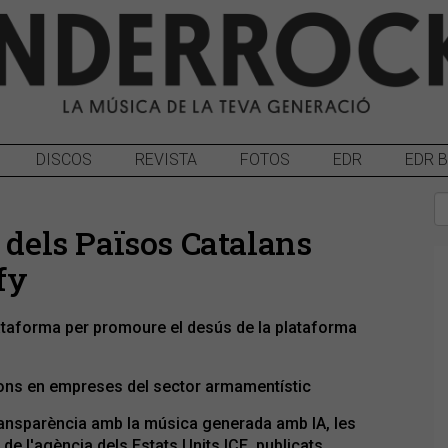
DISCOS
REVISTA
FOTOS
EDR
EDR 
 dels Països Catalans
fy
plataforma per promoure el desús de la plataforma
ions en empreses del sector armamentístic
ransparència amb la música generada amb IA, les
de l'agència dels Estats Units ICE, publicats