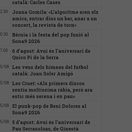
català: Carles Cases
Joana Gomila: «L’algoritme eren els
2:30
amics, entrar dins un bar, anar a un
concert, la revista de torn»
Bèrnia i la festa del pop fusió al
0:30
Sona9 2026
6 d'agost: Avui és l'aniversari de
7:00
Quico Pi de la Serra
Les veus dels himnes del futbol
5/08
català: Joan Soler Amigó
Les Cruet: «Als primers discos
5/08
sentia moltíssima ràbia, però ara
estic més serena i en pau»
El punk-pop de Beni Dolores al
5/08
Sona9 2026
5 d'agost: Avui és l'aniversari de
5/08
Pau Serrasolsas, de Ginestà