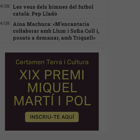
Les veus dels himnes del futbol
4/08
català: Pep Lladó
Aina Machuca: «M'encantaria
4/08
col·laborar amb Llum i Sofia Coll i,
posats a demanar, amb Triquell»