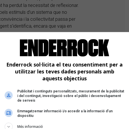
 ha perdut la necessitat de reflexionar.
 pels estímuls d’un sistema que no
onvivència i la coŀlectivitat passa per
ent s’identifica, encara que vaja en
etrobar-me amb mi mateix i que, a més,
ajoria de les cançons que he escrit
Enderrock sol·licita el teu consentiment per a
xes.
utilitzar les teves dades personals amb
aquests objectius
Publicitat i continguts personalitzats, mesurament de la publicitat
i del contingut, investigació sobre el públic i desenvolupament
de serveis
Emmagatzemar informació i/o accedir a la informació d’un
dispositiu
Més informació