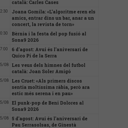
català: Carles Cases
Joana Gomila: «L’algoritme eren els
2:30
amics, entrar dins un bar, anar a un
concert, la revista de torn»
Bèrnia i la festa del pop fusió al
0:30
Sona9 2026
6 d'agost: Avui és l'aniversari de
7:00
Quico Pi de la Serra
Les veus dels himnes del futbol
5/08
català: Joan Soler Amigó
Les Cruet: «Als primers discos
5/08
sentia moltíssima ràbia, però ara
estic més serena i en pau»
El punk-pop de Beni Dolores al
5/08
Sona9 2026
5 d'agost: Avui és l'aniversari de
5/08
Pau Serrasolsas, de Ginestà