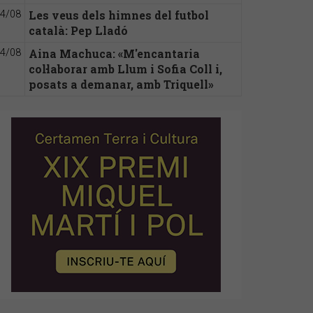
Les veus dels himnes del futbol
4/08
català: Pep Lladó
Aina Machuca: «M'encantaria
4/08
col·laborar amb Llum i Sofia Coll i,
posats a demanar, amb Triquell»