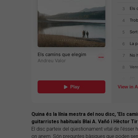
Quina és la línia mestra del nou disc, 'Els cam
guitarristes habituals Blai A. Vañó i Hèctor Ti
El disc parteix del qüestionament vital de l’ésser
on anem. Són preguntes bàsiques que poden semb