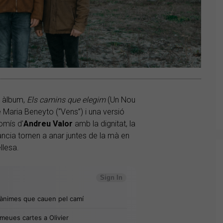
è àlbum,
Els camins que elegim
(Un Nou
 Maria Beneyto (“Vens”) i una versió
omís d’
Andreu Valor
amb la dignitat, la
erància tornen a anar juntes de la mà en
llesa.