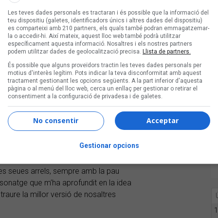
Les teves dades personals es tractaran i és possible que la informació del
teu dispositiu (galetes, identificadors únics i altres dades del dispositiu)
es comparteixi amb 210 partners, els quals també podran emmagatzemar-
la o accedir-hi. Així mateix, aquest lloc web també podrà utilitzar
específicament aquesta informació. Nosaltres i els nostres partners
podem utilitzar dades de geolocalització precisa.
Llista de partners.
És possible que alguns proveïdors tractin les teves dades personals per
motius d'interès legítim. Pots indicar la teva disconformitat amb aquest
tractament gestionant les opcions següents. A la part inferior d'aquesta
pàgina o al menú del lloc web, cerca un enllaç per gestionar o retirar el
consentiment a la configuració de privadesa i de galetes.
tés
No consentir
Acceptar
da a Didín Puig, una dona riberenca
Gestionar opcions
mestra d’escola i d’un secretari
t i això, ella va decidir viure i dedicar-
 les seues arrels, sempre amb la pau
sonatge que m’ha aprofundit en la idea
 traure la millor versió de nosaltres
1