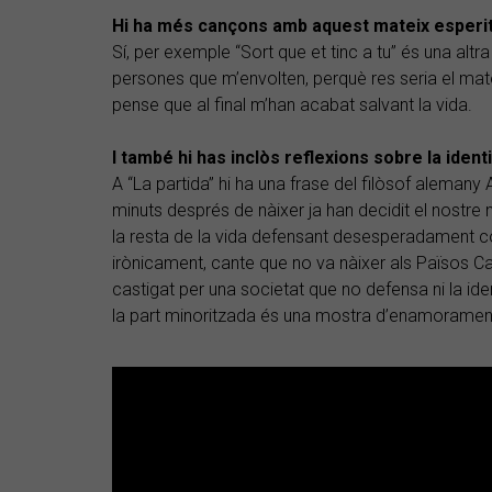
Hi ha més cançons amb aquest mateix esperi
Sí, per exemple “Sort que et tinc a tu” és una altr
persones que m’envolten, perquè res seria el mat
pense que al final m’han acabat salvant la vida.
I també hi has inclòs reflexions sobre la identita
A “La partida” hi ha una frase del filòsof aleman
minuts després de nàixer ja han decidit el nostre n
la resta de la vida defensant desesperadament c
irònicament, cante que no va nàixer als Països Ca
castigat per una societat que no defensa ni la ident
la part minoritzada és una mostra d’enamorament p