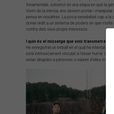
fonamentals, sobretot en una etapa en què la gent
Vivim de la inèrcia, ens deixem portar i manipular
pensa en nosaltres. La poca sensibilitat cap a la c
donar rèdit a un sistema de poders en què molta g
contra dels seus propis interessos.
I quin és el missatge que vols transmetre?
He enregistrat un treball en el qual he intentat r
està intrínsecament vinculat a l’ésser humà. La m
estan dirigides a persones o naixen d’elles matei