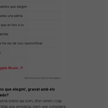
ins que elegim', gravat amb els
rado?
 humà sobre qui som, d’on venim i cap
lar una ximpleria, però que considere