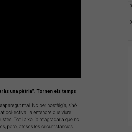
0
0
baràs una pàtria”. Tornen els temps
aparegut mai. No per nostàlgia, sinó
t coŀlectiva i a entendre que viure
ustes. Tot i això, ja m’agradaria que no
ies, però, ateses les circumstàncies,