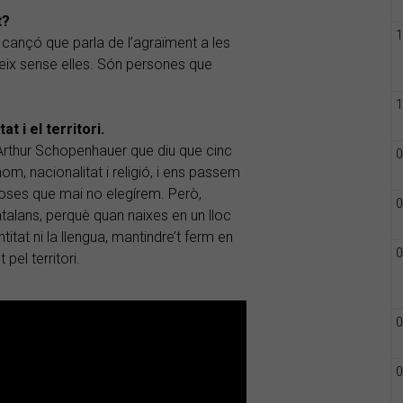
t?
1
a cançó que parla de l’agraïment a les
eix sense elles. Són persones que
1
t i el territori.
y Arthur Schopenhauer que diu que cinc
0
om, nacionalitat i religió, i ens passem
oses que mai no elegírem. Però,
0
talans, perquè quan naixes en un lloc
itat ni la llengua, mantindre’t ferm en
0
el territori.
0
0