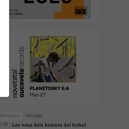
Última hora
Més llegit
Les veus dels himnes del futbol
7:00