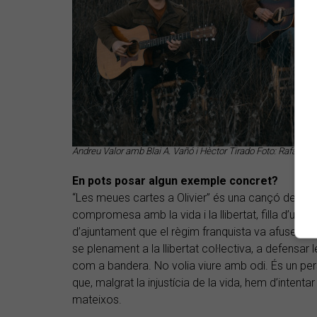
Andreu Valor amb Blai A. Vañó i Hèctor Tirado Foto: Rafa Cor
En pots posar algun exemple concret?
“Les meues cartes a Olivier” és una cançó dedica
compromesa amb la vida i la llibertat, filla d’una 
d’ajuntament que el règim franquista va afusellar. To
se plenament a la llibertat coŀlectiva, a defensar
com a bandera. No volia viure amb odi. És un per
que, malgrat la injustícia de la vida, hem d’intentar
mateixos.