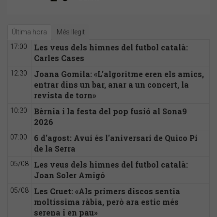
Última hora
Més llegit
Les veus dels himnes del futbol català:
17:00
Carles Cases
Joana Gomila: «L’algoritme eren els amics,
12:30
entrar dins un bar, anar a un concert, la
revista de torn»
Bèrnia i la festa del pop fusió al Sona9
10:30
2026
6 d'agost: Avui és l'aniversari de Quico Pi
07:00
de la Serra
Les veus dels himnes del futbol català:
05/08
Joan Soler Amigó
Les Cruet: «Als primers discos sentia
05/08
moltíssima ràbia, però ara estic més
serena i en pau»