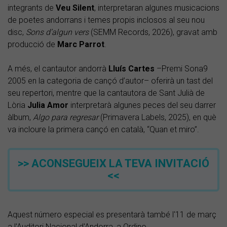
integrants de
Veu Silent
, interpretaran algunes musicacions
de poetes andorrans i temes propis inclosos al seu nou
disc,
Sons d’algun vers
(SEMM Records, 2026), gravat amb
producció de
Marc Parrot
.
A més, el cantautor andorrà
Lluís Cartes
–Premi Sona9
2005 en la categoria de cançó d’autor– oferirà un tast del
seu repertori, mentre que la cantautora de Sant Julià de
Lòria
Julia Amor
interpretarà algunes peces del seu darrer
àlbum,
Algo para regresar
(Primavera Labels, 2025), en què
va incloure la primera cançó en català, “Quan et miro”.
>> ACONSEGUEIX LA TEVA INVITACIÓ
<<
Aquest número especial es presentarà també l'11 de març
a l'Auditori Nacional d'Andorra, a Ordino.