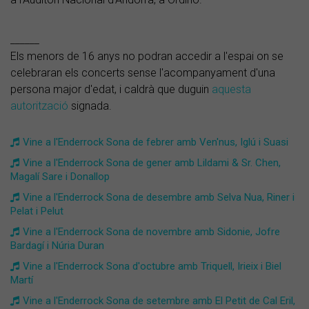
______
Els menors de 16 anys no podran accedir a l'espai on se
celebraran els concerts sense l'acompanyament d'una
persona major d'edat, i caldrà que duguin
aquesta
autorització
signada.
Vine a l'Enderrock Sona de febrer amb Ven'nus, Iglú i Suasi
Vine a l'Enderrock Sona de gener amb Lildami & Sr. Chen,
Magalí Sare i Donallop
Vine a l'Enderrock Sona de desembre amb Selva Nua, Riner i
Pelat i Pelut
Vine a l'Enderrock Sona de novembre amb Sidonie, Jofre
Bardagí i Núria Duran
Vine a l'Enderrock Sona d'octubre amb Triquell, Irieix i Biel
Martí
Vine a l'Enderrock Sona de setembre amb El Petit de Cal Eril,