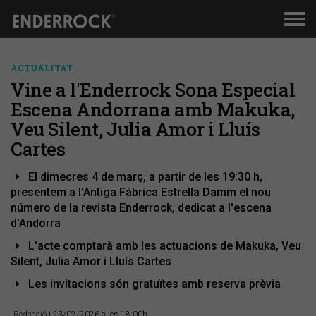
Men
de
nav
ACTUALITAT
Vine a l'Enderrock Sona Especial
Escena Andorrana amb Makuka,
Veu Silent, Julia Amor i Lluís
Cartes
El dimecres 4 de març, a partir de les 19:30 h,
presentem a l'Antiga Fàbrica Estrella Damm el nou
número de la revista Enderrock, dedicat a l'escena
d'Andorra
L'acte comptarà amb les actuacions de Makuka, Veu
Silent, Julia Amor i Lluís Cartes
Les invitacions són gratuïtes amb reserva prèvia
Redacció
| 23/02/2026 a les 18:00h