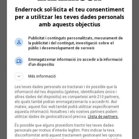
Enderrock sol·licita el teu consentiment
per a utilitzar les teves dades personals
amb aquests objectius
Publicitat i continguts personalitzats, mesurament de
la publicitat i del contingut, investigació sobre el
públic i desenvolupament de serveis
Emmagatzemar informació i/o accedir a la informació
d’un dispositiu
Més informació
Les teves dades personals es tractaran i és possible que la
informació del teu dispositiu (galetes, identificadors únics i
altres dades del dispositiu) es comparteixi amb 210 partners,
els quals també podran emmagatzemar-la o accedir-hi. Així
mateix, aquest lloc web també podrà utilitzar específicament
aquesta informació. Nosaltres i els nostres partners podem
utilitzar dades de geolocalització precisa.
Llista de partners.
És possible que alguns proveïdors tractin les teves dades
personals per motius d'interès legítim. Pots indicar la teva
disconformitat amb aquest tractament gestionant les opcions