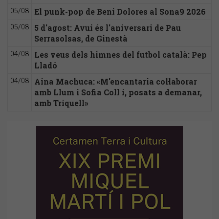
El punk-pop de Beni Dolores al Sona9 2026
05/08
5 d'agost: Avui és l'aniversari de Pau
05/08
Serrasolsas, de Ginestà
Les veus dels himnes del futbol català: Pep
04/08
Lladó
Aina Machuca: «M'encantaria col·laborar
04/08
amb Llum i Sofia Coll i, posats a demanar,
amb Triquell»