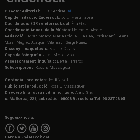
Director editorial:
Lluís Gendrau
Cap de redacció Enderrock:
Jordi Martí Fabra
Coordinació EDR i enderrock.cat:
Èlia Gea
Coordinació Anuari de la Música:
Helena M. Alegret
Redacció:
Ferran Amado, Maria Folqué, Èlia Gea, Jordi Martí, Helena
Morén Alegret, Joaquim Vilarnau i Sergi Núñez
Disseny i maquetació:
Manuel Cuyàs
Caps de fotografia:
Juan Miguel Morales
Assessorament lingüístic:
Berta Herreros
Subscripcions:
Rosa E. Massaguer
Gerència i projectes:
Jordi Novell
Publicitat i producció:
Rosa E. Massaguer
Direcció financera i administració:
Anna Gris
c. Mallorca, 221, sobreàtic · 08008 Barcelona Tel. 93 237 08 05
Segueix-nos a:
Cerca a Enderrock.cat: