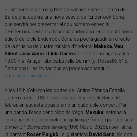
El dimecres 4 de març l’Antiga Fàbrica Estrella Damm de
Barcelona acollirà una nova sessió de l’Enderrock Sona,
que servirà per presentar el nou número especial
d'Enderrock dedicat a l'escena andorrana. En aquesta nova
edició del cicle Enderrock Sona es podrà gaudir en directe
de la música de quatre músics d'Andorra:
Makuka
,
Veu
Silent
,
Julia
Amor
i
Lluís
Cartes
. L'acte començarà a les
19:30 h a l'Antiga Fàbrica Estrella Damm (c. Rosselló, 515,
Barcelona) i les invitacions es poden aconseguir
amb
inscripció prèvia
.
A les 19 h s'obriran les portes de l'Antiga Fàbrica Estrella
Damm i a les 19:30 h començarà l'Enderrock Sona de
febrer, en aquesta ocasió amb un quàdruple concert. Per
una banda, l’escaldenc Nicolás Vega ‘
Makuka
’ estrenarà
les cançons de pop-rock energètic que formen part del seu
primer EP,
Somiadors de fang
(U98 Music, 2026), i per l’altra,
la cantant
Roser Puigbò
i el guitarrista
David Sanz
, els dos