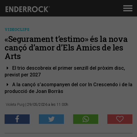
Men
de
nav
VIDEOCLIPS
​«Segurament t’estimo» és la nova
cançó d’amor d’Els Amics de les
Arts
El trio descobreix el primer senzill del pròxim disc,
previst per 2027
A la cançó s’acompanyen del cor In Crescendo i de la
producció de Joan Borràs
Violeta Puig
| 29/05/2026 a les 11:00h