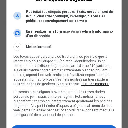
Publicitat i continguts personalitzats, mesurament de
la publicitat i del contingut, investigació sobre el
públic i desenvolupament de serveis
Emmagatzemar informació i/o accedir a la informació
d’un dispositiu
Més informació
Les teves dades personals es tractaran i és possible que la
informació del teu dispositiu (galetes, identificadors únics i
altres dades del dispositiu) es comparteixi amb 210 partners,
els quals també podran emmagatzemar-la o accedir-hi. Així
mateix, aquest lloc web també podrà utilitzar específicament
aquesta informació. Nosaltres i els nostres partners podem
utilitzar dades de geolocalització precisa.
Llista de partners.
És possible que alguns proveïdors tractin les teves dades
personals per motius d'interès legítim. Pots indicar la teva
disconformitat amb aquest tractament gestionant les opcions
següents. A la part inferior d'aquesta pàgina o al menú del lloc
web, cerca un enllaç per gestionar o retirar el consentiment a la
configuració de privadesa i de galetes.