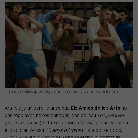
'Frame' del videoclip de «Segurament t'estimo» d'Els Amics de les Arts
Ara feia ja un parell d’anys que
Els Amics de les Arts
no
ens regalaven noves cançons, des del seu
Les paraules
que triem no dir
(Pistatxo Records, 2024), al qual va seguir
el disc d’aniversari
20 anys d’Amics
(Pistatxo Records,
2025). Ara el trio engega una nova etapa, al costat de