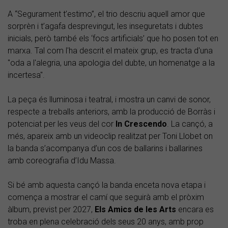
A “Segurament t’estimo”, el trio descriu aquell amor que
sorprèn i t’agafa desprevingut, les inseguretats i dubtes
inicials, però també els ‘focs artificials’ que ho posen tot en
marxa. Tal com l'ha descrit el mateix grup, es tracta d'una
"oda a l'alegria, una apologia del dubte, un homenatge a la
incertesa".
La peça és lluminosa i teatral, i mostra un canvi de sonor,
respecte a treballs anteriors, amb la producció de Borràs i
potenciat per les veus del cor
In Crescendo
. La cançó, a
més, apareix amb un videoclip realitzat per Toni Llobet on
la banda s’acompanya d’un cos de ballarins i ballarines
amb coreografia d’Idu Massa.
Si bé amb aquesta cançó la banda enceta nova etapa i
comença a mostrar el camí que seguirà amb el pròxim
àlbum, previst per 2027,
Els Amics de les Arts
encara es
troba en plena celebració dels seus 20 anys, amb prop