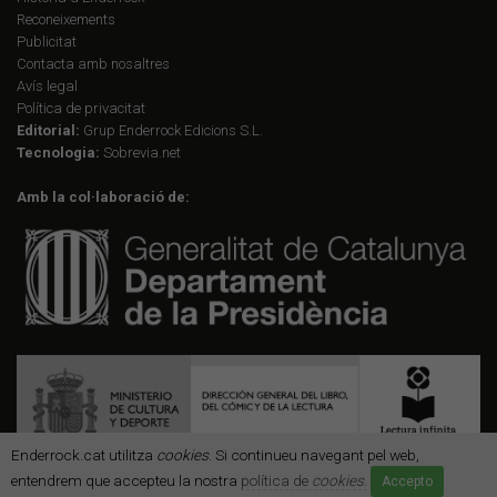
Reconeixements
Publicitat
Contacta amb nosaltres
Avís legal
Política de privacitat
Editorial:
Grup Enderrock Edicions S.L.
Tecnologia:
Sobrevia.net
Amb la col·laboració de:
Enderrock.cat utilitza
cookies
. Si continueu navegant pel web,
entendrem que accepteu la nostra
política de
cookies
.
Accepto