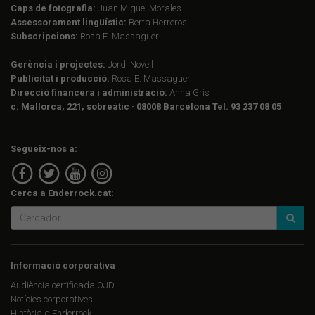
Caps de fotografia:
Juan Miguel Morales
Assessorament lingüístic:
Berta Herreros
Subscripcions:
Rosa E. Massaguer
Gerència i projectes:
Jordi Novell
Publicitat i producció:
Rosa E. Massaguer
Direcció financera i administració:
Anna Gris
c. Mallorca, 221, sobreàtic · 08008 Barcelona Tel. 93 237 08 05
Segueix-nos a:
Cerca a Enderrock.cat:
Informació corporativa
Audiència certificada OJD
Notícies corporatives
Història d'Enderrock