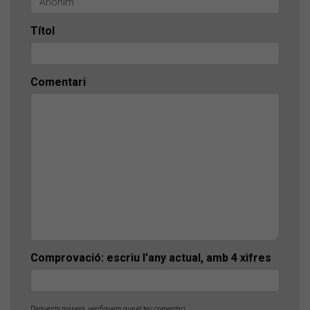
Títol
Comentari
Comprovació: escriu l'any actual, amb 4 xifres
D'aquesta manera, verifiquem que el teu comentari