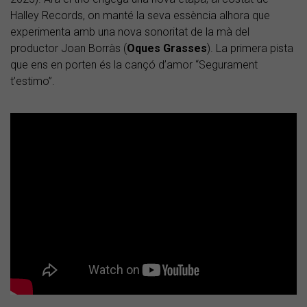
Halley Records, on manté la seva essència alhora que
experimenta amb una nova sonoritat de la mà del
productor Joan Borràs (
Oques Grasses
). La primera pista
que ens en porten és la cançó d’amor “Segurament
t’estimo”.