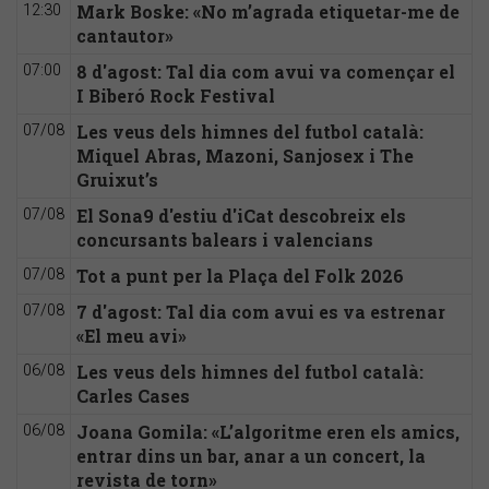
Mark Boske: «No m’agrada etiquetar-me de
12:30
cantautor»
8 d'agost: Tal dia com avui va començar el
07:00
I Biberó Rock Festival
Les veus dels himnes del futbol català:
07/08
Miquel Abras, Mazoni, Sanjosex i The
Gruixut’s
El Sona9 d'estiu d'iCat descobreix els
07/08
concursants balears i valencians
Tot a punt per la Plaça del Folk 2026
07/08
7 d'agost: Tal dia com avui es va estrenar
07/08
«El meu avi»
Les veus dels himnes del futbol català:
06/08
Carles Cases
Joana Gomila: «L’algoritme eren els amics,
06/08
entrar dins un bar, anar a un concert, la
revista de torn»