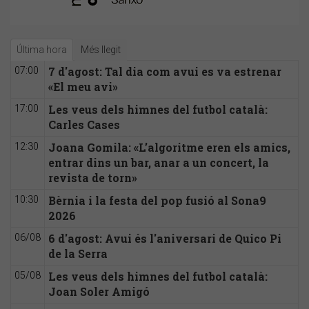
Última hora
Més llegit
7 d'agost: Tal dia com avui es va estrenar
07:00
«El meu avi»
Les veus dels himnes del futbol català:
17:00
Carles Cases
Joana Gomila: «L’algoritme eren els amics,
12:30
entrar dins un bar, anar a un concert, la
revista de torn»
Bèrnia i la festa del pop fusió al Sona9
10:30
2026
6 d'agost: Avui és l'aniversari de Quico Pi
06/08
de la Serra
Les veus dels himnes del futbol català:
05/08
Joan Soler Amigó