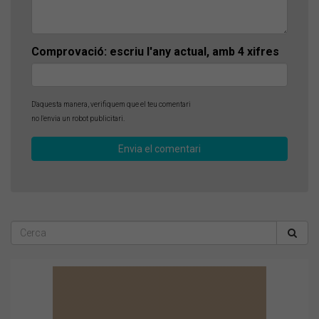
Comprovació: escriu l'any actual, amb 4 xifres
D'aquesta manera, verifiquem que el teu comentari
no l'envia un robot publicitari.