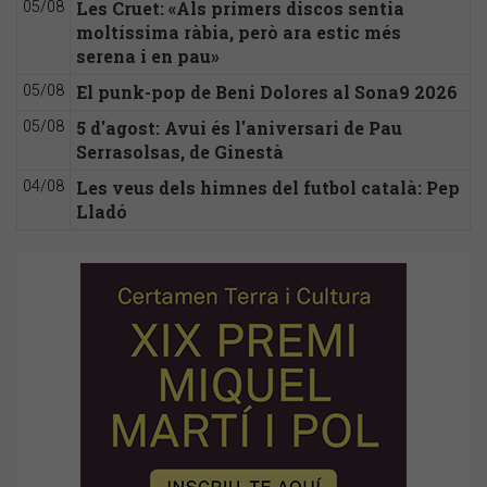
Les Cruet: «Als primers discos sentia
05/08
moltíssima ràbia, però ara estic més
serena i en pau»
El punk-pop de Beni Dolores al Sona9 2026
05/08
5 d'agost: Avui és l'aniversari de Pau
05/08
Serrasolsas, de Ginestà
Les veus dels himnes del futbol català: Pep
04/08
Lladó