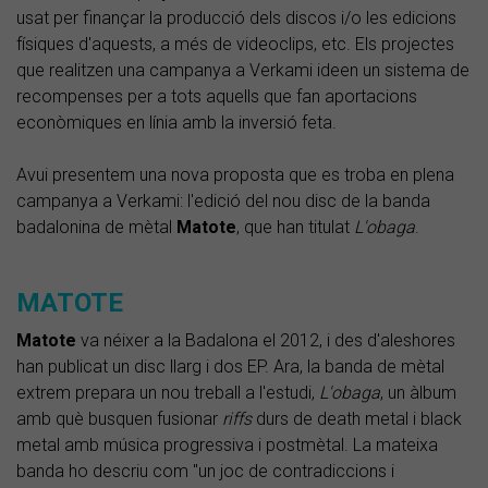
usat per finançar la producció dels discos i/o les edicions
físiques d'aquests, a més de videoclips, etc. Els projectes
que realitzen una campanya a Verkami ideen un sistema de
recompenses per a tots aquells que fan aportacions
econòmiques en línia amb la inversió feta.
Avui presentem una nova proposta que es troba en plena
campanya a Verkami: l'edició del nou disc de la banda
badalonina de mètal
Matote
, que han titulat
L'obaga
.
MATOTE
Matote
va néixer a la Badalona el 2012, i des d'aleshores
han publicat un disc llarg i dos EP. Ara, la banda de mètal
extrem prepara un nou treball a l'estudi,
L'obaga
, un àlbum
amb què busquen fusionar
riffs
durs de death metal i black
metal amb música progressiva i postmètal. La mateixa
banda ho descriu com "un joc de contradiccions i