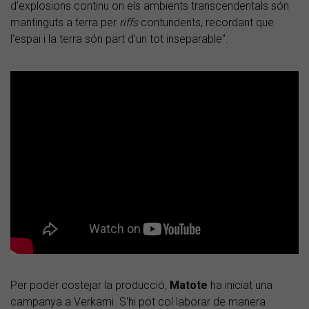
d'explosions continu on els ambients transcendentals són
mantinguts a terra per
riffs
contundents, recordant que
l'espai i la terra són part d'un tot inseparable".
Per poder costejar la producció,
Matote
ha iniciat una
campanya a Verkami. S'hi pot col·laborar de manera