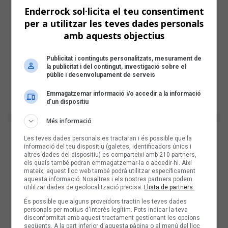
Enderrock sol·licita el teu consentiment
per a utilitzar les teves dades personals
amb aquests objectius
Publicitat i continguts personalitzats, mesurament de
la publicitat i del contingut, investigació sobre el
públic i desenvolupament de serveis
Emmagatzemar informació i/o accedir a la informació
d’un dispositiu
Més informació
Les teves dades personals es tractaran i és possible que la
informació del teu dispositiu (galetes, identificadors únics i
altres dades del dispositiu) es comparteixi amb 210 partners,
els quals també podran emmagatzemar-la o accedir-hi. Així
mateix, aquest lloc web també podrà utilitzar específicament
aquesta informació. Nosaltres i els nostres partners podem
utilitzar dades de geolocalització precisa.
Llista de partners.
És possible que alguns proveïdors tractin les teves dades
personals per motius d'interès legítim. Pots indicar la teva
disconformitat amb aquest tractament gestionant les opcions
següents. A la part inferior d'aquesta pàgina o al menú del lloc