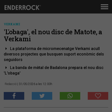
Men
de
nav
VERKAMI
'L'obaga', el nou disc de Matote, a
Verkami
La plataforma de micromecenatge Verkami acull
diversos projectes que busquen suport econòmic dels
seguidors
La banda de mètal de Badalona prepara el nou disc
'L'obaga'
Redacció
| 31/05/2026 a les 12:00h