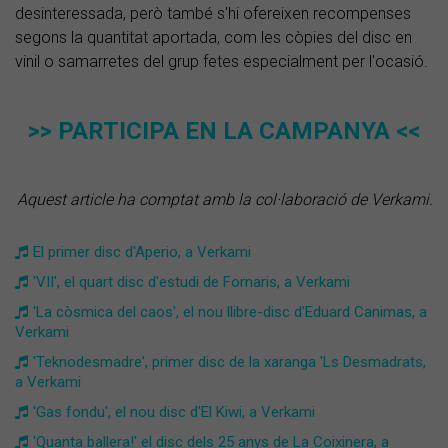
desinteressada, però també s'hi ofereixen recompenses
segons la quantitat aportada, com les còpies del disc en
vinil o samarretes del grup fetes especialment per l'ocasió.
>> PARTICIPA EN LA CAMPANYA <<
Aquest article ha comptat amb la col·laboració de Verkami.
El primer disc d'Aperio, a Verkami
'VII', el quart disc d'estudi de Fornaris, a Verkami
'La còsmica del caos', el nou llibre-disc d'Eduard Canimas, a
Verkami
'Teknodesmadre', primer disc de la xaranga 'Ls Desmadrats,
a Verkami
'Gas fondu', el nou disc d'El Kiwi, a Verkami
'Quanta ballera!' el disc dels 25 anys de La Coixinera, a