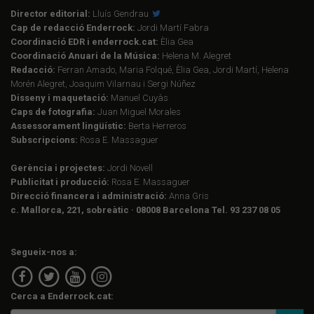
Director editorial:
Lluís Gendrau
Cap de redacció Enderrock:
Jordi Martí Fabra
Coordinació EDR i enderrock.cat:
Èlia Gea
Coordinació Anuari de la Música:
Helena M. Alegret
Redacció:
Ferran Amado, Maria Folqué, Èlia Gea, Jordi Martí, Helena
Morén Alegret, Joaquim Vilarnau i Sergi Núñez
Disseny i maquetació:
Manuel Cuyàs
Caps de fotografia:
Juan Miguel Morales
Assessorament lingüístic:
Berta Herreros
Subscripcions:
Rosa E. Massaguer
Gerència i projectes:
Jordi Novell
Publicitat i producció:
Rosa E. Massaguer
Direcció financera i administració:
Anna Gris
c. Mallorca, 221, sobreàtic · 08008 Barcelona Tel. 93 237 08 05
Segueix-nos a:
Cerca a Enderrock.cat: