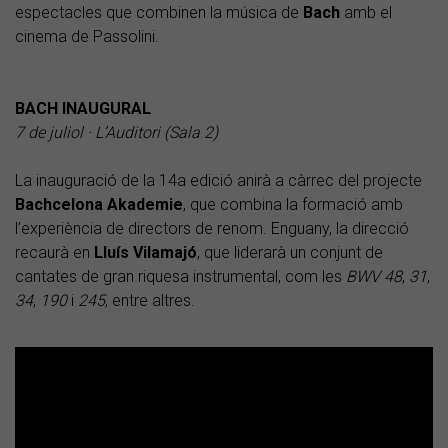
espectacles que combinen la música de
Bach
amb el
cinema de Passolini.
BACH INAUGURAL
7 de juliol · L’Auditori (Sala 2)
La inauguració de la 14a edició anirà a càrrec del projecte
Bachcelona Akademie
, que combina la formació amb
l’experiència de directors de renom. Enguany, la direcció
recaurà en
Lluís
Vilamajó
, que liderarà un conjunt de
cantates de gran riquesa instrumental, com les
BWV 48
,
31
,
34
,
190
i
245
, entre altres.