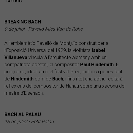
Torrent
.
BREAKING BACH
9 de juliol · Pavelló Mies Van de Rohe
A l’emblemàtic Pavelló de Montjuïc construït per a
l’Exposició Universal del 1929, la violinista
Isabel
Villanueva
vincularà l’arquitecte alemany amb un
compatriota coetani, el compositor
Paul
Hindemith
. El
programa, ideat amb el festival Grec, inclourà peces tant
de
Hindemith
com de
Bach
, i fins i tot una actriu recitarà
reflexions del compositor de Hanau sobre una xacona del
mestre d’Eisenach.
BACH AL PALAU
13 de juliol · Petit Palau