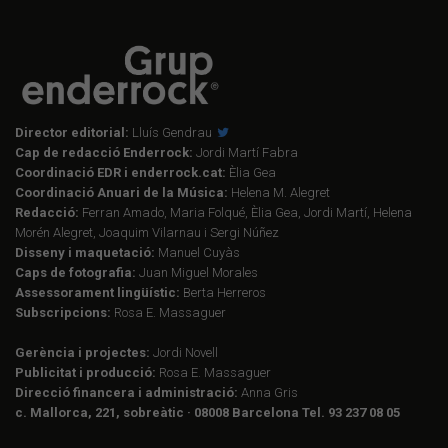
Director editorial:
Lluís Gendrau
Cap de redacció Enderrock:
Jordi Martí Fabra
Coordinació EDR i enderrock.cat:
Èlia Gea
Coordinació Anuari de la Música:
Helena M. Alegret
Redacció:
Ferran Amado, Maria Folqué, Èlia Gea, Jordi Martí, Helena
Morén Alegret, Joaquim Vilarnau i Sergi Núñez
Disseny i maquetació:
Manuel Cuyàs
Caps de fotografia:
Juan Miguel Morales
Assessorament lingüístic:
Berta Herreros
Subscripcions:
Rosa E. Massaguer
Gerència i projectes:
Jordi Novell
Publicitat i producció:
Rosa E. Massaguer
Direcció financera i administració:
Anna Gris
c. Mallorca, 221, sobreàtic · 08008 Barcelona Tel. 93 237 08 05