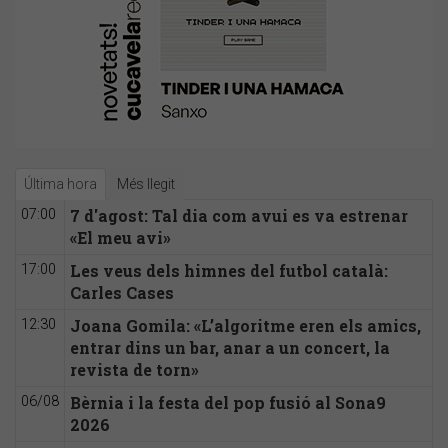
Última hora
Més llegit
7 d'agost: Tal dia com avui es va estrenar
07:00
«El meu avi»
Les veus dels himnes del futbol català:
17:00
Carles Cases
Joana Gomila: «L’algoritme eren els amics,
12:30
entrar dins un bar, anar a un concert, la
revista de torn»
Bèrnia i la festa del pop fusió al Sona9
06/08
2026