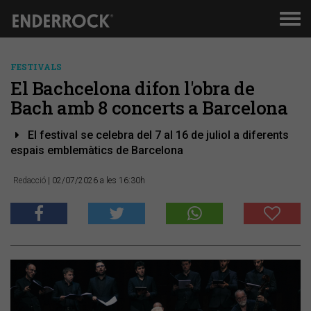
Men
de
nav
FESTIVALS
El Bachcelona difon l'obra de
Bach amb 8 concerts a Barcelona
El festival se celebra del 7 al 16 de juliol a diferents
espais emblemàtics de Barcelona
Redacció
| 02/07/2026 a les 16:30h