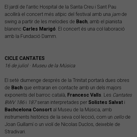
El jardí de l’antic Hospital de la Santa Creu i Sant Pau
acollirà el concert més atípic del festival amb una
jam
de
swing a partir de les melodies de
Bach
, amb el pianista
blanenc
Carles
Marigó
. El concert és una col·laboració
amb la Fundació Damm.
CICLE CANTATES
16 de juliol · Museu de la Música
El setè diumenge després de la Trinitat portarà dues obres
de
Bach
que entraran en contacte amb un dels majors
exponents del barroc català,
Francesc Valls
. Les
Cantates
BWV 186
i
187
seran interpretades per
Solistes
Salvat
i
Bachcelona
Consort
al Museu de la Música, amb
instruments històrics de la seva col·lecció, com un
cello
de
Joan Guillamí o un violí de Nicolas Duclos, deixeble de
Stradivari.