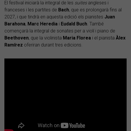
El festival iniciarà la integral de les
suites
angleses i
franceses i les partites de
Bach
, que es prolongarà fins al
2027, i que tindrà en aquesta edició els pianistes
Juan
Barahona
,
Marc
Heredia
i
Eudald
Buch
. També
començarà la integral de sonates per a violí i piano de
Beethoven
, que la violinista
Maria
Florea
i el pianista
Àlex
Ramírez
oferiran durant tres edicions.