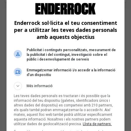
Enderrock sol·licita el teu consentiment
per a utilitzar les teves dades personals
amb aquests objectius
Publicitat i continguts personalitzats, mesurament de
la publicitat i del contingut, investigació sobre el
públic i desenvolupament de serveis
Emmagatzemar informació i/o accedir a la informació
d’un dispositiu
Més informació
Les teves dades personals es tractaran i és possible que la
informació del teu dispositiu (galetes, identificadors únics i
altres dades del dispositiu) es comparteixi amb 210 partners,
els quals també podran emmagatzemar-la o accedir-hi. Així
mateix, aquest lloc web també podrà utilitzar específicament
aquesta informació. Nosaltres i els nostres partners podem
utilitzar dades de geolocalització precisa.
Llista de partners.