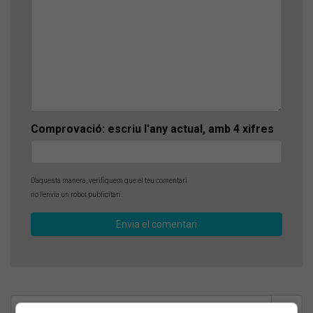
Comprovació: escriu l'any actual, amb 4 xifres
D'aquesta manera, verifiquem que el teu comentari
no l'envia un robot publicitari.