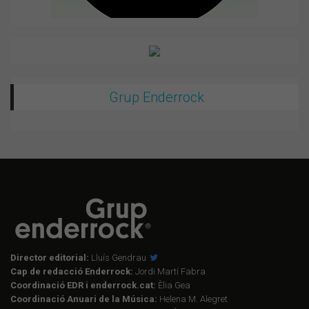
Grup Enderrock
Director editorial:
Lluís Gendrau
Cap de redacció Enderrock:
Jordi Martí Fabra
Coordinació EDR i enderrock.cat:
Èlia Gea
Coordinació Anuari de la Música:
Helena M. Alegret