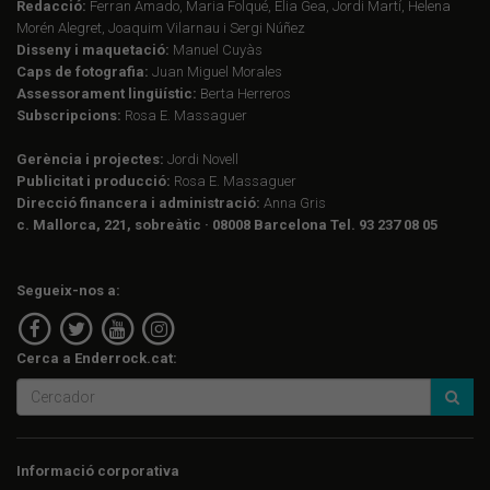
Redacció:
Ferran Amado, Maria Folqué, Èlia Gea, Jordi Martí, Helena
Morén Alegret, Joaquim Vilarnau i Sergi Núñez
Disseny i maquetació:
Manuel Cuyàs
Caps de fotografia:
Juan Miguel Morales
Assessorament lingüístic:
Berta Herreros
Subscripcions:
Rosa E. Massaguer
Gerència i projectes:
Jordi Novell
Publicitat i producció:
Rosa E. Massaguer
Direcció financera i administració:
Anna Gris
c. Mallorca, 221, sobreàtic · 08008 Barcelona Tel. 93 237 08 05
Segueix-nos a:
Cerca a Enderrock.cat:
Informació corporativa