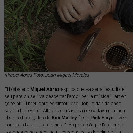
Miquel Abras Foto: Juan Miguel Morales
El bisbalenc
Miquel Abras
explica que va ser a l'estudi del
seu pare on se li va despertar l'amor per la música i l'art en
general: "El meu pare és pintor i escultor, i a dalt de casa
seva hi ha l'estudi. Allà és on m’asseia i escoltava realment
el seus discos, des de
Bob Marley
fins a
Pink
Floyd
, i veia
com gaudia a l'hora de pintar". És per això que l'atelier de
Joan Abras ha esdevingut l'escenari del videoclip de "Em