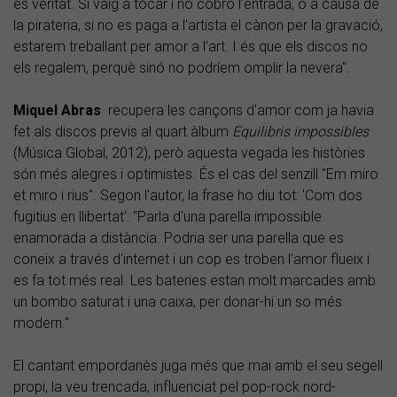
és veritat. Si vaig a tocar i no cobro l’entrada, o a causa de
la pirateria, si no es paga a l'artista el cànon per la gravació,
estarem treballant per amor a l’art. I és que els discos no
els regalem, perquè sinó no podríem omplir la nevera".
Miquel Abras
recupera les cançons d'amor com ja havia
fet als discos previs al quart àlbum
Equilibris impossibles
(Música Global, 2012), però aquesta vegada les històries
són més alegres i optimistes. És el cas del senzill "Em miro
et miro i rius". Segon l'autor, la frase ho diu tot: 'Com dos
fugitius en llibertat': "Parla d'una parella impossible
enamorada a distància. Podria ser una parella que es
coneix a través d'internet i un cop es troben l'amor flueix i
es fa tot més real. Les bateries estan molt marcades amb
un bombo saturat i una caixa, per donar-hi un so més
modern."
El cantant empordanès juga més que mai amb el seu segell
propi, la veu trencada, influenciat pel pop-rock nord-