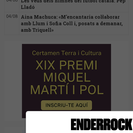
Les veus dels himnes del futbol català: Pep
04/08
Lladó
Aina Machuca: «M'encantaria col·laborar
04/08
amb Llum i Sofia Coll i, posats a demanar,
amb Triquell»