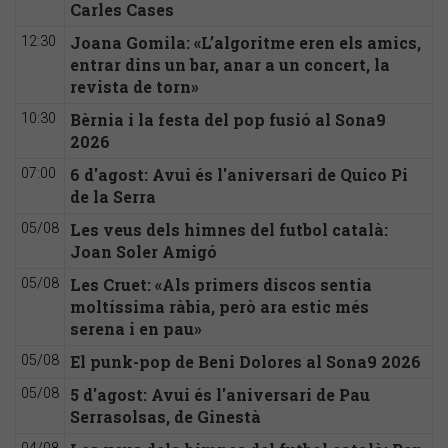
Carles Cases
Joana Gomila: «L’algoritme eren els amics,
12:30
entrar dins un bar, anar a un concert, la
revista de torn»
Bèrnia i la festa del pop fusió al Sona9
10:30
2026
6 d'agost: Avui és l'aniversari de Quico Pi
07:00
de la Serra
Les veus dels himnes del futbol català:
05/08
Joan Soler Amigó
Les Cruet: «Als primers discos sentia
05/08
moltíssima ràbia, però ara estic més
serena i en pau»
El punk-pop de Beni Dolores al Sona9 2026
05/08
5 d'agost: Avui és l'aniversari de Pau
05/08
Serrasolsas, de Ginestà