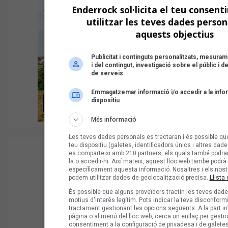
Enderrock sol·licita el teu consent
utilitzar les teves dades perso
aquests objectius
Publicitat i continguts personalitzats, mesurame
i del contingut, investigació sobre el públic i
de serveis
Emmagatzemar informació i/o accedir a la info
dispositiu
Més informació
Les teves dades personals es tractaran i és possible que
teu dispositiu (galetes, identificadors únics i altres dade
es comparteixi amb 210 partners, els quals també pod
la o accedir-hi. Així mateix, aquest lloc web també podrà u
específicament aquesta informació. Nosaltres i els nost
podem utilitzar dades de geolocalització precisa.
Llista 
És possible que alguns proveïdors tractin les teves dad
motius d'interès legítim. Pots indicar la teva disconfor
tractament gestionant les opcions següents. A la part in
pàgina o al menú del lloc web, cerca un enllaç per gestion
consentiment a la configuració de privadesa i de galetes