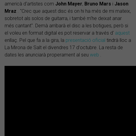
americà d'artistes com
John Mayer
,
Bruno Mars
i
Jason
Mraz
. "Crec que aquest disc és on hi ha més de mi mateix,
sobretot als solos de guitarra, i també m'he deixat anar
més cantant". Demà arribarà el disc a les botigues, però si
el voleu en format digital es pot reservar a través d'
aquest
enllaç. Pel que fa a la gira, la
presentació oficial
tindrà lloc a
La Mirona de Salt el divendres 17 d'octubre. La resta de
dates les anunciarà properament al seu
web
.