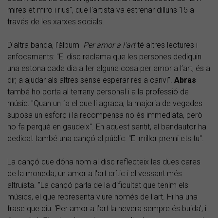
mires et miro i rius", que l'artista va estrenar dilluns 15 a
través de les xarxes socials.
D'altra banda, l'àlbum
Per amor a l'art
té altres lectures i
enfocaments: "El disc reclama que les persones dediquin
una estona cada dia a fer alguna cosa per amor a l’art, és a
dir, a ajudar als altres sense esperar res a canvi".
Abras
també ho porta al terreny personal i a la professió de
músic: "Quan un fa el que li agrada, la majoria de vegades
suposa un esforç i la recompensa no és immediata, però
ho fa perquè en gaudeix". En aquest sentit, el bandautor ha
dedicat també una cançó al públic: "El millor premi ets tu".
La cançó que dóna nom al disc reflecteix les dues cares
de la moneda, un amor a l'art crític i el vessant més
altruista. "La cançó parla de la dificultat que tenim els
músics, el que representa viure només de l'art. Hi ha una
frase que diu: ‘Per amor a l’art la nevera sempre és buida’, i