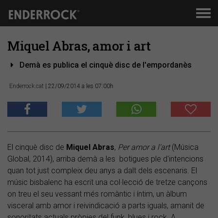
Men
de
nav
Miquel Abras, amor i art
Demà es publica el cinquè disc de l'empordanès
Enderrock.cat
| 22/09/2014 a les 07:00h
El cinquè disc de
Miquel Abras
,
Per amor a l'art
(Música
Global, 2014), arriba demà a les botigues ple d'intencions
quan tot just compleix deu anys a dalt dels escenaris. El
músic bisbalenc ha escrit una col·lecció de tretze cançons
on treu el seu vessant més romàntic i íntim, un àlbum
visceral amb amor i reivindicació a parts iguals, amanit de
sonoritats actuals pròpies del funk, blues i rock. A