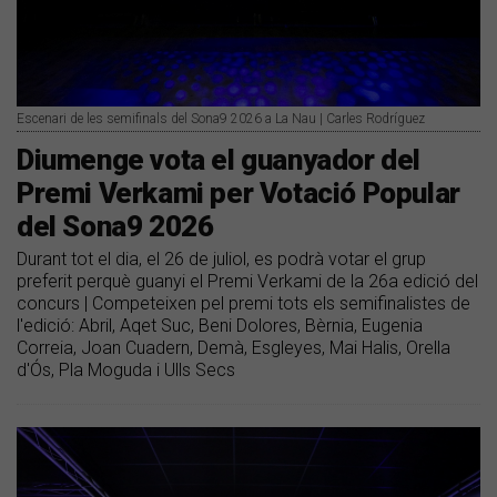
Escenari de les semifinals del Sona9 2026 a La Nau | Carles Rodríguez
Diumenge vota el guanyador del
Premi Verkami per Votació Popular
del Sona9 2026
Durant tot el dia, el 26 de juliol, es podrà votar el grup
preferit perquè guanyi el Premi Verkami de la 26a edició del
concurs | Competeixen pel premi tots els semifinalistes de
l'edició: Abril, Aqet Suc, Beni Dolores, Bèrnia, Eugenia
Correia, Joan Cuadern, Demà, Esgleyes, Mai Halis, Orella
d'Ós, Pla Moguda i Ulls Secs