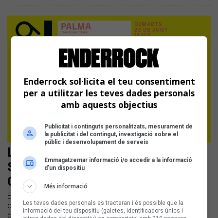
Enderrock sol·licita el teu consentiment
per a utilitzar les teves dades personals
amb aquests objectius
Publicitat i continguts personalitzats, mesurament de
la publicitat i del contingut, investigació sobre el
públic i desenvolupament de serveis
La desena i última preliminar del
Emmagatzemar informació i/o accedir a la informació
Sona9 2026 viatja a Palma amb
d’un dispositiu
Carol Hazas, Ulls Secs i Tebals
Més informació
El teatre Mar i Terra acull el desè i darrer concert preliminar
Les teves dades personals es tractaran i és possible que la
del concurs aquest dimarts 23 de juny | Els 30 concursants
informació del teu dispositiu (galetes, identificadors únics i
de la 26a edició del Sona9 han actuat en diverses sales de