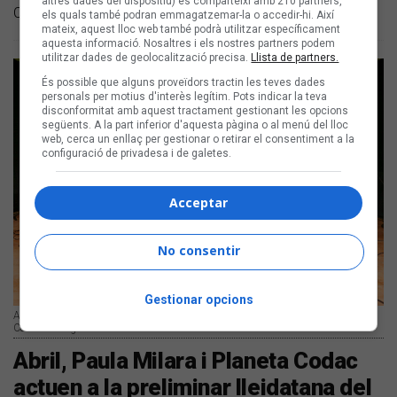
altres dades del dispositiu) es comparteixi amb 210 partners,
Catalunya, País Valencià, Andorra i Illes Balears
els quals també podran emmagatzemar-la o accedir-hi. Així
mateix, aquest lloc web també podrà utilitzar específicament
aquesta informació. Nosaltres i els nostres partners podem
utilitzar dades de geolocalització precisa.
Llista de partners.
És possible que alguns proveïdors tractin les teves dades
personals per motius d'interès legítim. Pots indicar la teva
disconformitat amb aquest tractament gestionant les opcions
següents. A la part inferior d'aquesta pàgina o al menú del lloc
web, cerca un enllaç per gestionar o retirar el consentiment a la
configuració de privadesa i de galetes.
Acceptar
No consentir
Gestionar opcions
Abril, Paula Milara, Planeta Codac a la novena preliminar del Sona9 2026 |
Carles Rodríguez
Abril, Paula Milara i Planeta Codac
actuen a la preliminar lleidatana del