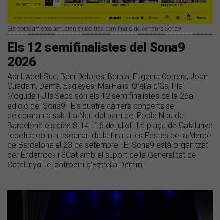
Els dotze artistes actuaran en les tres semifinals del concurs Sona9
Els 12 semifinalistes del Sona9
2026
Abril, Aqet Suc, Beni Dolores, Bèrnia, Eugenia Correia, Joan
Cuadern, Demà, Esgleyes, Mai Halis, Orella d'Ós, Pla
Moguda i Ulls Secs són els 12 semifinalistes de la 26a
edició del Sona9 | Els quatre darrers concerts se
celebraran a sala La Nau del barri del Poble Nou de
Barcelona els dies 8, 14 i 16 de juliol | La plaça de Catalunya
repetirà com a escenari de la final a les Festes de la Mercè
de Barcelona el 23 de setembre | El Sona9 està organitzat
per Enderrock i 3Cat amb el suport de la Generalitat de
Catalunya i el patrocini d’Estrella Damm