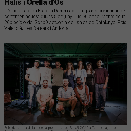
Halis i Orella d'Ós
L'Antiga Fàbrica Estrella Damm acull la quarta preliminar del
certamen aquest dilluns 8 de juny | Els 30 concursants de la
26a edició del Sona9 actuen a deu sales de Catalunya, País
Valencià, Illes Balears i Andorra
Foto de família de la tercerea preliminar del Sona9 2026 a Tarragona, amb