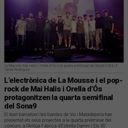
La Mousse, Mai Halis i Orella d'Ós a la quarta preliminar del Sona9 2026 | F.
Carles Rodríguez
L’electrònica de La Mousse i el pop-
rock de Mai Halis i Orella d’Ós
protagonitzen la quarta semifinal
del Sona9
El duet barceloní i les bandes de Vic i Matadepera han
presentat els seus projectes a la quarta preliminar del
concurs, a l’Antiga Fàbrica d’Estrella Damm | Els 30