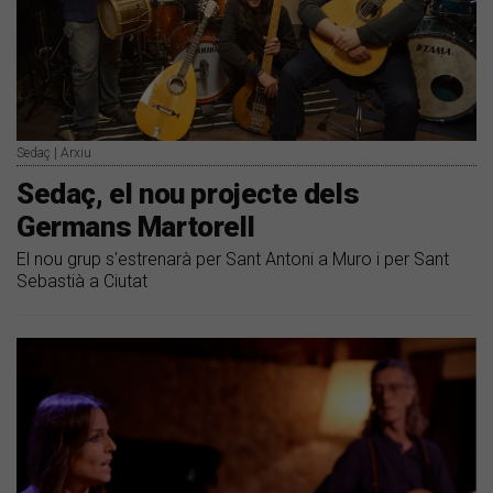
Sedaç | Arxiu
Sedaç, el nou projecte dels
Germans Martorell
El nou grup s'estrenarà per Sant Antoni a Muro i per Sant
Sebastià a Ciutat