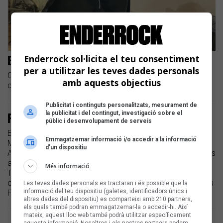
Enderrock sol·licita el teu consentiment
El repertori del coronavirus #22
per a utilitzar les teves dades personals
Cada dia us oferim un recull d'algunes de les cançons
amb aquests objectius
contra el confinament que pengen els artistes catalans
Publicitat i continguts personalitzats, mesurament de
la publicitat i del contingut, investigació sobre el
Foc, xeremiers, glosa i ball de bot
públic i desenvolupament de serveis
Els menorquins Es Bastió de s'Illa i els mallorquins Al-
Emmagatzemar informació i/o accedir a la informació
Mayurqa, al Tradicionàrius
d’un dispositiu
Aquest dijous 26 de gener van arrencar al CAT de Gràcia els
actes del tradicional Cap de Setmana de les Illes al
Més informació
Tradicionàrius. Els actes continuen el divendres 27, amb
concert-ball doble al CAT, i el dissabte 28, amb la festa dels
Les teves dades personals es tractaran i és possible que la
informació del teu dispositiu (galetes, identificadors únics i
Foguerons a les places de Gràcia.
altres dades del dispositiu) es comparteixi amb 210 partners,
els quals també podran emmagatzemar-la o accedir-hi. Així
mateix, aquest lloc web també podrà utilitzar específicament