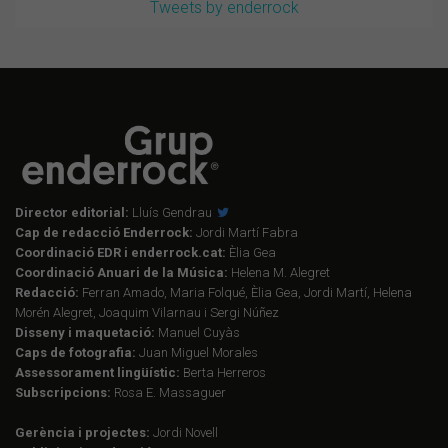
Tweets by enderrock
Director editorial:
Lluís Gendrau
Cap de redacció Enderrock:
Jordi Martí Fabra
Coordinació EDR i enderrock.cat:
Èlia Gea
Coordinació Anuari de la Música:
Helena M. Alegret
Redacció:
Ferran Amado, Maria Folqué, Èlia Gea, Jordi Martí, Helena
Morén Alegret, Joaquim Vilarnau i Sergi Núñez
Disseny i maquetació:
Manuel Cuyàs
Caps de fotografia:
Juan Miguel Morales
Assessorament lingüístic:
Berta Herreros
Subscripcions:
Rosa E. Massaguer
Gerència i projectes:
Jordi Novell