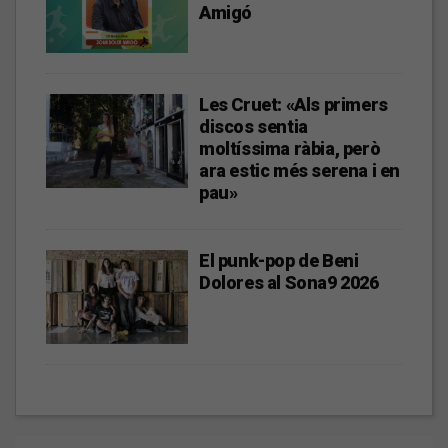
Amigó
Les Cruet: «Als primers
discos sentia
moltíssima ràbia, però
ara estic més serena i en
pau»
El punk-pop de Beni
Dolores al Sona9 2026