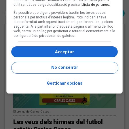
Pàgina 1 de 1
aquesta informació. Nosaltres i els nostres partners podem
utilitzar dades de geolocalització precisa.
Llista de partners.
< Anterior
És possible que alguns proveïdors tractin les teves dades
Següent >
personals per motius d'interès legítim. Pots indicar la teva
disconformitat amb aquest tractament gestionant les opcions
següents. A la part inferior d'aquesta pàgina o al menú del lloc
web, cerca un enllaç per gestionar o retirar el consentiment a la
EN PORTADA
configuració de privadesa i de galetes.
Acceptar
No consentir
Gestionar opcions
El cromo de Carles Cases
Les veus dels himnes del futbol