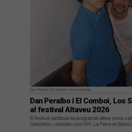
Dan Peralbo i El Comboi | Arxiu Montgrí
Dan Peralbo i El Comboi, Los S
al festival Altaveu 2026
El festival santboià ha programat altres noms cata
Ganchitos, i estatals com 091, La Perra en Blanco