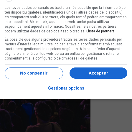
Les teves dades personals es tractaran i és possible que la informació del
teu dispositiu (galetes, identificadors únics i altres dades del dispositiu)
es comparteixi amb 210 partners, els quals també podran emmagatzemar-
la o accedir-hi. Així mateix, aquest lloc web també podrà utilitzar
específicament aquesta informació. Nosaltres i els nostres partners
podem utilitzar dades de geolocalització precisa.
Llista de partners.
És possible que alguns proveïdors tractin les teves dades personals per
motius d'interès legítim. Pots indicar la teva disconformitat amb aquest
tractament gestionant les opcions següents. A la part inferior d'aquesta
pàgina o al menú del lloc web, cerca un enllaç per gestionar o retirar el
consentiment a la configuració de privadesa i de galetes.
No consentir
Acceptar
Gestionar opcions