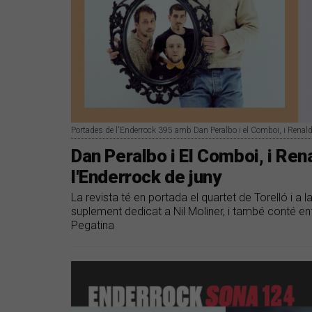
Portades de l'Enderrock 395 amb Dan Peralbo i el Comboi, i Renal
Dan Peralbo i El Comboi, i Ren
l'Enderrock de juny
La revista té en portada el quartet de Torelló i a l
suplement dedicat a Nil Moliner, i també conté ent
Pegatina