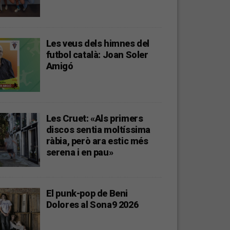
Les veus dels himnes del
futbol català: Joan Soler
Amigó
Les Cruet: «Als primers
discos sentia moltíssima
ràbia, però ara estic més
serena i en pau»
El punk-pop de Beni
Dolores al Sona9 2026