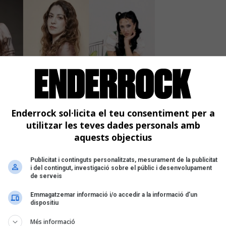
a, Fetus, Gavina.mp3, La Ludwig Band, Magalí Sare, Maria
Enderrock sol·licita el teu consentiment per a
utilitzar les teves dades personals amb
mpeteixen al Premi Cerverí
aquests objectius
Publicitat i continguts personalitzats, mesurament de la publicitat
presenta les 10 cançons finalistes d’enguany |
i del contingut, investigació sobre el públic i desenvolupament
juliol i fins al 6 de setembre al web de
de serveis
eralbo i El Comboi, El Petit de Cal Eril,
Emmagatzemar informació i/o accedir a la informació d’un
, Magalí Sare, Maria Jaume i Sandra
dispositiu
Més informació