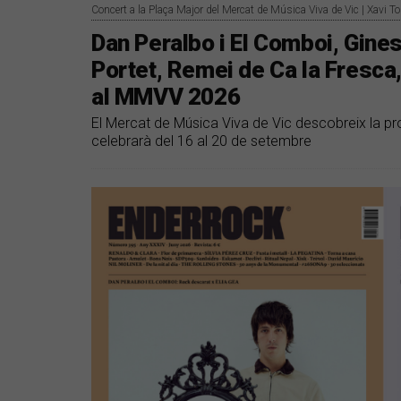
Concert a la Plaça Major del Mercat de Música Viva de Vic | Xavi To
Dan Peralbo i El Comboi, Gin
Portet, Remei de Ca la Fresca,
al MMVV 2026
El Mercat de Música Viva de Vic descobreix la pr
celebrarà del 16 al 20 de setembre