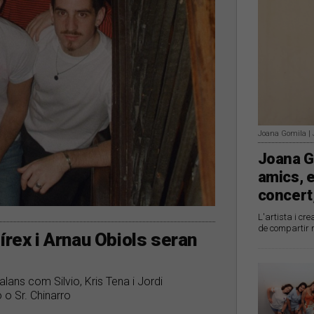
Joana Gomila |
Joana Go
amics, e
concert,
L'artista i cr
de compartir 
írex i Arnau Obiols seran
lans com Silvio, Kris Tena i Jordi
 o Sr. Chinarro