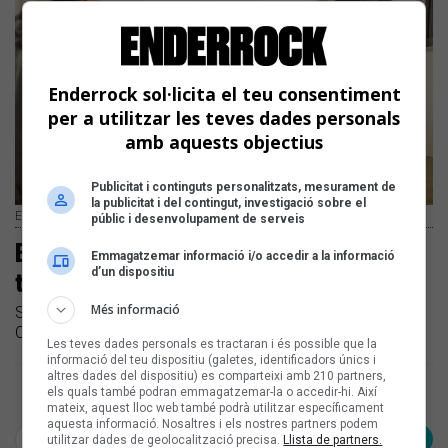
Enderrock sol·licita el teu consentiment
per a utilitzar les teves dades personals
amb aquests objectius
Publicitat i continguts personalitzats, mesurament de
la publicitat i del contingut, investigació sobre el
El Petit de Cal Eril als Premis Enderrock d'enguany | Marta Font
públic i desenvolupament de serveis
El Petit de Cal Eril i Ferran Palau en
Emmagatzemar informació i/o accedir a la informació
d’un dispositiu
tàndem a l'Apolo. Hi vols anar?
Més informació
Sortegem una entrada doble per al concert del cicle
Curtcircuit del proper dijous 22 de març
Les teves dades personals es tractaran i és possible que la
informació del teu dispositiu (galetes, identificadors únics i
altres dades del dispositiu) es comparteixi amb 210 partners,
Pàgina 1 de 1
els quals també podran emmagatzemar-la o accedir-hi. Així
mateix, aquest lloc web també podrà utilitzar específicament
aquesta informació. Nosaltres i els nostres partners podem
< Anterior
Següent >
utilitzar dades de geolocalització precisa.
Llista de partners.