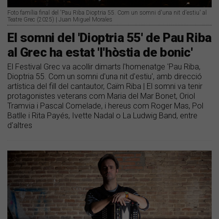
Foto família final del 'Pau Riba Dioptria 55. Com un somni d'una nit d'estiu' al
Teatre Grec (2025) | Juan Miguel Morales
El somni del 'Dioptria 55' de Pau Riba
al Grec ha estat 'l'hòstia de bonic'
El Festival Grec va acollir dimarts l'homenatge 'Pau Riba,
Dioptria 55. Com un somni d'una nit d'estiu', amb direcció
artística del fill del cantautor, Caïm Riba | El somni va tenir
protagonistes veterans com Maria del Mar Bonet, Oriol
Tramvia i Pascal Comelade, i hereus com Roger Mas, Pol
Batlle i Rita Payés, Ivette Nadal o La Ludwig Band, entre
d'altres