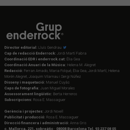
Director editorial:
Lluís Gendrau
Cap de redacció Enderrock:
Jordi Martí Fabra
Coordinació EDR i enderrock.cat:
Èlia Gea
Coordinació Anuari de la Música:
Helena M. Alegret
Redacció:
Ferran Amado, Maria Folqué, Èlia Gea, Jordi Martí, Helena
Morén Alegret, Joaquim Vilarnau i Sergi Núñez
Disseny i maquetació:
Manuel Cuyàs
Caps de fotografia:
Juan Miguel Morales
Assessorament lingüístic:
Berta Herreros
Subscripcions:
Rosa E. Massaguer
Gerència i projectes:
Jordi Novell
Publicitat i producció:
Rosa E. Massaguer
Direcció financera i administració:
Anna Gris
c. Mallorca, 221, sobreàtic · 08008 Barcelona Tel. 93 237 08 05