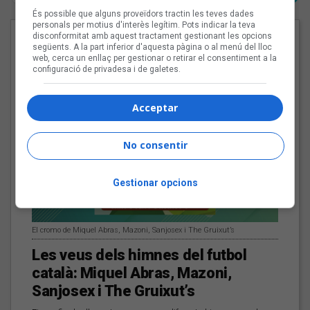
És possible que alguns proveïdors tractin les teves dades
personals per motius d'interès legítim. Pots indicar la teva
disconformitat amb aquest tractament gestionant les opcions
EN PORTADA
següents. A la part inferior d'aquesta pàgina o al menú del lloc
web, cerca un enllaç per gestionar o retirar el consentiment a la
configuració de privadesa i de galetes.
Acceptar
No consentir
Gestionar opcions
El cromo de Miquel Abras, Mazoni, Sanjosex i The Gruixut’s
Les veus dels himnes del futbol
català: Miquel Abras, Mazoni,
Sanjosex i The Gruixut’s