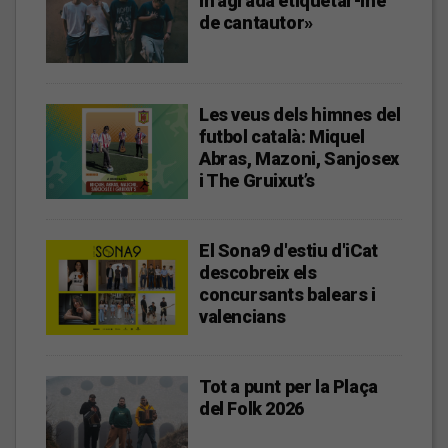
m’agrada etiquetar-me
de cantautor»
Les veus dels himnes del
futbol català: Miquel
Abras, Mazoni, Sanjosex
i The Gruixut’s
El Sona9 d'estiu d'iCat
descobreix els
concursants balears i
valencians
Tot a punt per la Plaça
del Folk 2026