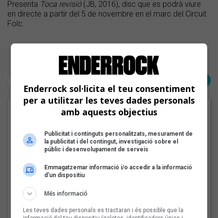
Presenta
Toca revisió
(JB, 2016), disc que es podrà viure
en directe a partir del 5 de novembre en el marc del Circuit
Folc.
Pàgina 1 de 1
< Anterior
Següent >
Enderrock sol·licita el teu consentiment
per a utilitzar les teves dades personals
amb aquests objectius
EN PORTADA
Publicitat i continguts personalitzats, mesurament de
la publicitat i del contingut, investigació sobre el
públic i desenvolupament de serveis
Emmagatzemar informació i/o accedir a la informació
d’un dispositiu
Més informació
Les teves dades personals es tractaran i és possible que la
informació del teu dispositiu (galetes, identificadors únics i