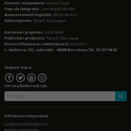
Disseny i maquetació:
Manuel Cuyàs
Caps de fotografia:
Juan Miguel Morales
Assessorament lingüístic:
Berta Herreros
Subscripcions:
Rosa E. Massaguer
Gerència i projectes:
Jordi Novell
Publicitat i producció:
Rosa E. Massaguer
Direcció financera i administració:
Anna Gris
c. Mallorca, 221, sobreàtic · 08008 Barcelona Tel. 93 237 08 05
Segueix-nos a:
Cerca a Enderrock.cat:
Informació corporativa
Audiència certificada OJD
Notícies corporatives