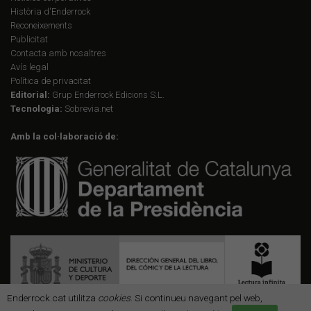
Història d'Enderrock
Reconeixements
Publicitat
Contacta amb nosaltres
Avís legal
Política de privacitat
Editorial:
Grup Enderrock Edicions S.L.
Tecnologia:
Sobrevia.net
Amb la col·laboració de:
Enderrock.cat utilitza
cookies
. Si continueu navegant pel web,