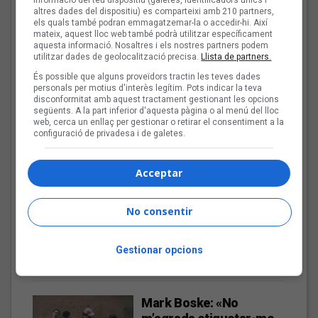
altres dades del dispositiu) es comparteixi amb 210 partners,
els quals també podran emmagatzemar-la o accedir-hi. Així
mateix, aquest lloc web també podrà utilitzar específicament
Anuari 2025 de Professionals de la fotografia de concerts de Catalunya,
aquesta informació. Nosaltres i els nostres partners podem
utilitzar dades de geolocalització precisa.
Llista de partners.
País Valencià i les Illes Balears | Fotografia original de Maria Fernanda
És possible que alguns proveïdors tractin les teves dades
Aitor Rodero: «No es pot vetar el
personals per motius d'interès legítim. Pots indicar la teva
dret a la informació i ha de venir
disconformitat amb aquest tractament gestionant les opcions
següents. A la part inferior d'aquesta pàgina o al menú del lloc
donat per una mirada plural»
web, cerca un enllaç per gestionar o retirar el consentiment a la
configuració de privadesa i de galetes.
Conversem amb l'impulsor de l''Anuari 2025 de Professionals
de la fotografia de concerts de Catalunya, País Valencià i les
Illes Balears'
Acceptar
Les veus dels himnes del
No consentir
futbol català: Deskarats
Gestionar opcions
Mark Boske: «No