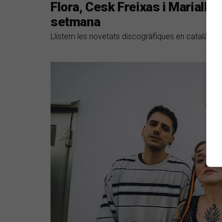
Flora, Cesk Freixas i Marialluï
setmana
Llistem les novetats discogràfiques en català del