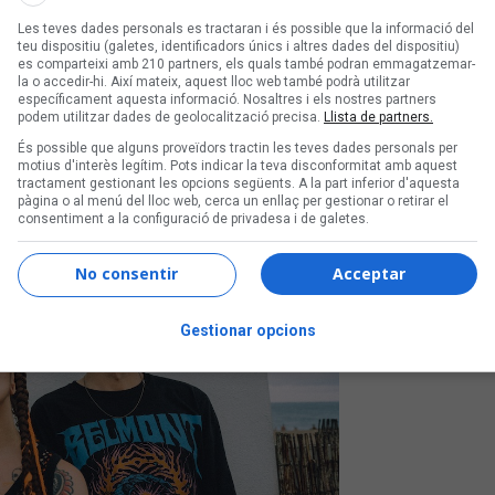
sa entre les novetats de la
Les teves dades personals es tractaran i és possible que la informació del
teu dispositiu (galetes, identificadors únics i altres dades del dispositiu)
es comparteixi amb 210 partners, els quals també podran emmagatzemar-
s darrers dies
la o accedir-hi. Així mateix, aquest lloc web també podrà utilitzar
específicament aquesta informació. Nosaltres i els nostres partners
podem utilitzar dades de geolocalització precisa.
Llista de partners.
És possible que alguns proveïdors tractin les teves dades personals per
motius d'interès legítim. Pots indicar la teva disconformitat amb aquest
tractament gestionant les opcions següents. A la part inferior d'aquesta
pàgina o al menú del lloc web, cerca un enllaç per gestionar o retirar el
consentiment a la configuració de privadesa i de galetes.
No consentir
Acceptar
Gestionar opcions