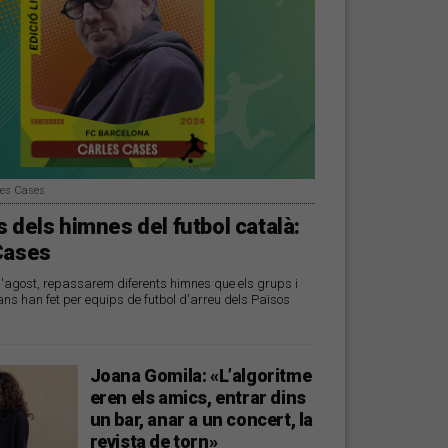
les Cases
 dels himnes del futbol català:
Cases
d'agost, repassarem diferents himnes que els grups i
ans han fet per equips de futbol d'arreu dels Països
Joana Gomila: «L’algoritme
eren els amics, entrar dins
un bar, anar a un concert, la
revista de torn»