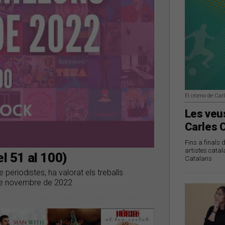
El cromo de Car
Les veus
Carles 
Fins a finals 
artistes catal
l 51 al 100)
Catalans
 periodistes, ha valorat els treballs
 de novembre de 2022