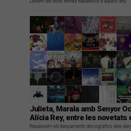
Llistem els nous temes nadalencs d’aquest any
Julieta, Marala amb Senyor Oca, 
Alícia Rey, entre les novetats
Repassem els llançaments discogràfics dels darr