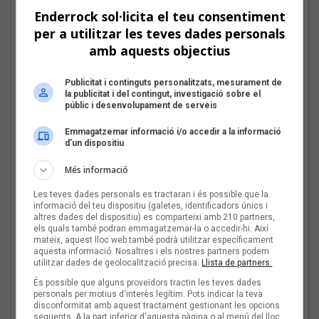
Enderrock sol·licita el teu consentiment
per a utilitzar les teves dades personals
amb aquests objectius
Mark Boske: «No
Publicitat i continguts personalitzats, mesurament de
m’agrada etiquetar-me
la publicitat i del contingut, investigació sobre el
públic i desenvolupament de serveis
de cantautor»
Emmagatzemar informació i/o accedir a la informació
d’un dispositiu
Més informació
Les veus dels himnes del
futbol català: Miquel
Les teves dades personals es tractaran i és possible que la
Abras, Mazoni, Sanjosex
informació del teu dispositiu (galetes, identificadors únics i
altres dades del dispositiu) es comparteixi amb 210 partners,
i The Gruixut’s
els quals també podran emmagatzemar-la o accedir-hi. Així
mateix, aquest lloc web també podrà utilitzar específicament
aquesta informació. Nosaltres i els nostres partners podem
utilitzar dades de geolocalització precisa.
Llista de partners.
El Sona9 d'estiu d'iCat
És possible que alguns proveïdors tractin les teves dades
descobreix els
personals per motius d'interès legítim. Pots indicar la teva
concursants balears i
disconformitat amb aquest tractament gestionant les opcions
valencians
següents. A la part inferior d'aquesta pàgina o al menú del lloc