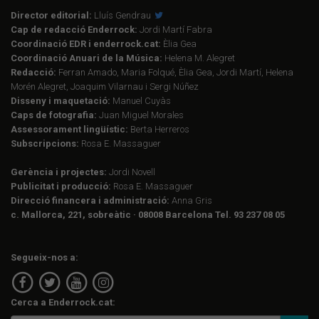
Director editorial:
Lluís Gendrau
Cap de redacció Enderrock:
Jordi Martí Fabra
Coordinació EDR i enderrock.cat:
Èlia Gea
Coordinació Anuari de la Música:
Helena M. Alegret
Redacció:
Ferran Amado, Maria Folqué, Èlia Gea, Jordi Martí, Helena
Morén Alegret, Joaquim Vilarnau i Sergi Núñez
Disseny i maquetació:
Manuel Cuyàs
Caps de fotografia:
Juan Miguel Morales
Assessorament lingüístic:
Berta Herreros
Subscripcions:
Rosa E. Massaguer
Gerència i projectes:
Jordi Novell
Publicitat i producció:
Rosa E. Massaguer
Direcció financera i administració:
Anna Gris
c. Mallorca, 221, sobreàtic · 08008 Barcelona Tel. 93 237 08 05
Segueix-nos a:
Cerca a Enderrock.cat: