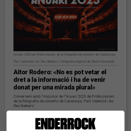
Anuari 2025 de Professionals de la fotografia de concerts de Catalunya,
País Valencià i les Illes Balears | Fotografia original de Maria Fernanda
Aitor Rodero: «No es pot vetar el
dret a la informació i ha de venir
donat per una mirada plural»
Conversem amb l'impulsor de l''Anuari 2025 de Professionals
de la fotografia de concerts de Catalunya, País Valencià i les
Illes Balears'
Les veus dels himnes del
futbol català: Deskarats