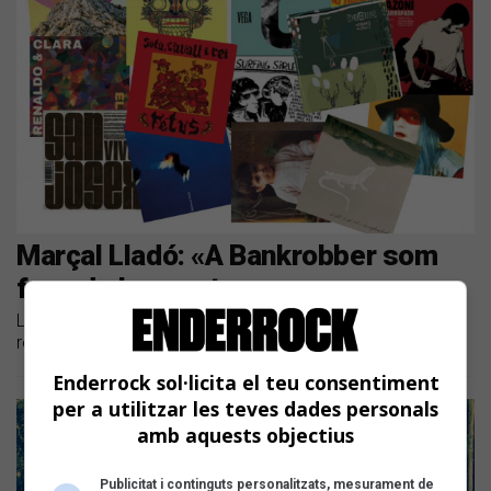
Marçal Lladó: «A Bankrobber som
fans de les nostres cançons»
La companyia compleix vint anys convertida en una de les
referències de l'escena catalana
Enderrock sol·licita el teu consentiment
per a utilitzar les teves dades personals
amb aquests objectius
Publicitat i continguts personalitzats, mesurament de