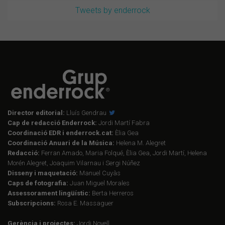
Tweets by enderrock
Director editorial:
Lluís Gendrau
Cap de redacció Enderrock:
Jordi Martí Fabra
Coordinació EDR i enderrock.cat:
Èlia Gea
Coordinació Anuari de la Música:
Helena M. Alegret
Redacció:
Ferran Amado, Maria Folqué, Èlia Gea, Jordi Martí, Helena
Morén Alegret, Joaquim Vilarnau i Sergi Núñez
Disseny i maquetació:
Manuel Cuyàs
Caps de fotografia:
Juan Miguel Morales
Assessorament lingüístic:
Berta Herreros
Subscripcions:
Rosa E. Massaguer
Gerència i projectes:
Jordi Novell