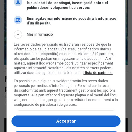
la publicitat i del contingut, investigació sobre el
públic i desenvolupament de serveis
Emmagatzemar informació i/o accedir a la informació
d’un dispositiu
Més informació
Les teves dades personals es tractaran i és possible que la
informació del teu dispositiu (galetes, identificadors únics i
altres dades del dispositiu) es comparteixi amb 210 partners,
els quals també podran emmagatzemar-la o accedir-hi. Així
mateix, aquest lloc web també podrà utilitzar específicament
aquesta informació. Nosaltres i els nostres partners podem
Mario Muñoz | Arxiu de l'artista
utilitzar dades de geolocalització precisa.
Llista de partners.
Mario Muñoz és el protagonista del
És possible que alguns proveïdors tractin les teves dades
personals per motius d'interès legítim. Pots indicar la teva
programa del Sona9 a iCat
disconformitat amb aquest tractament gestionant les opcions
següents. A la part inferior d'aquesta pàgina o al menú del lloc
També hi podrem sentir grups emergents com Gebre, Les
web, cerca un enllaç per gestionar o retirar el consentiment a la
Cruet o Mama Dousha
configuració de privadesa i de galetes.
Acceptar