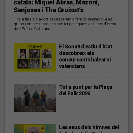
català: Miquel Abras, Mazoni,
Sanjosex i The Gruixut’s
Fins a finals d'agost, repassarem diferents himnes que els
grups i artistes catalans han fet per equips de futbol d'arreu
dels Països Catalans
El Sona9 d'estiu d'iCat
descobreix els
concursants balears i
valencians
Tot a punt per la Plaça
del Folk 2026
Les veus dels himnes del