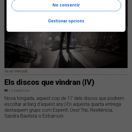
No consentir
Gestionar opcions
Xavier Mercadé
Els discos que vindran (IV)
1
COMENTARI
Nova tongada, aquest cop de 17 dels discos que podrem
escoltar al llarg d'aquest any | En aquesta quarta entrega
destaquem grups com Esperit!, Oest Trip, Resiliència,
Sandra Bautista o Estramoni