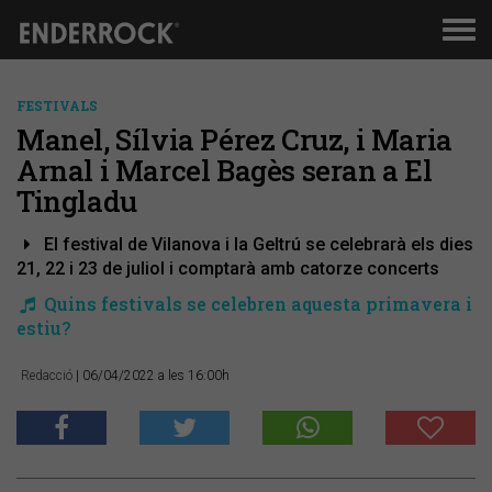
Men
de
nav
FESTIVALS
Manel, Sílvia Pérez Cruz, i Maria
Arnal i Marcel Bagès seran a El
Tingladu
El festival de Vilanova i la Geltrú se celebrarà els dies
21, 22 i 23 de juliol i comptarà amb catorze concerts
Quins festivals se celebren aquesta primavera i
estiu?
Redacció
| 06/04/2022 a les 16:00h