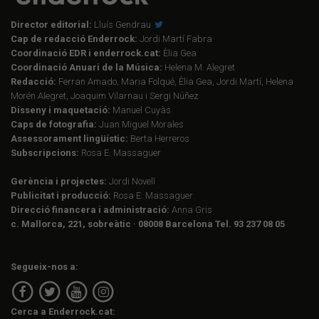
Director editorial:
Lluís Gendrau
Cap de redacció Enderrock:
Jordi Martí Fabra
Coordinació EDR i enderrock.cat:
Èlia Gea
Coordinació Anuari de la Música:
Helena M. Alegret
Redacció:
Ferran Amado, Maria Folqué, Èlia Gea, Jordi Martí, Helena
Morén Alegret, Joaquim Vilarnau i Sergi Núñez
Disseny i maquetació:
Manuel Cuyàs
Caps de fotografia:
Juan Miguel Morales
Assessorament lingüístic:
Berta Herreros
Subscripcions:
Rosa E. Massaguer
Gerència i projectes:
Jordi Novell
Publicitat i producció:
Rosa E. Massaguer
Direcció financera i administració:
Anna Gris
c. Mallorca, 221, sobreàtic · 08008 Barcelona Tel. 93 237 08 05
Segueix-nos a:
Cerca a Enderrock.cat: