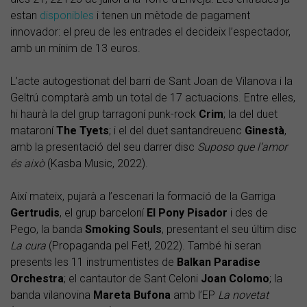
estan
disponibles
i tenen un mètode de pagament
innovador: el preu de les entrades el decideix l’espectador,
amb un mínim de 13 euros.
L’acte autogestionat del barri de Sant Joan de Vilanova i la
Geltrú comptarà amb un total de 17 actuacions. Entre elles,
hi haurà la del grup tarragoní punk-rock
Crim
; la del duet
mataroní
The Tyets
; i el del duet santandreuenc
Ginestà
,
amb la presentació del seu darrer disc
Suposo que l’amor
és això
(Kasba Music, 2022).
Així mateix, pujarà a l’escenari la formació de la Garriga
Gertrudis
, el grup barceloní
El Pony Pisador
i des de
Pego, la banda
Smoking Souls
, presentant el seu últim disc
La cura
(Propaganda pel Fet!, 2022). També hi seran
presents les 11 instrumentistes de
Balkan Paradise
Orchestra
; el cantautor de Sant Celoni
Joan Colomo
; la
banda vilanovina
Mareta Bufona
amb l’EP
La novetat