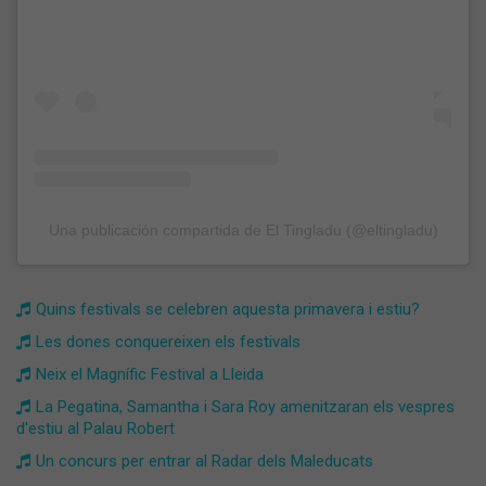
Una publicación compartida de El Tingladu (@eltingladu)
Quins festivals se celebren aquesta primavera i estiu?
Les dones conquereixen els festivals
Neix el Magnífic Festival a Lleida
La Pegatina, Samantha i Sara Roy amenitzaran els vespres
d'estiu al Palau Robert
Un concurs per entrar al Radar dels Maleducats