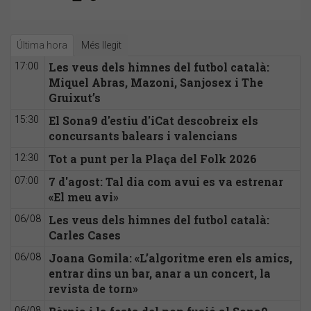
Última hora
Més llegit
Les veus dels himnes del futbol català:
17:00
Miquel Abras, Mazoni, Sanjosex i The
Gruixut’s
El Sona9 d'estiu d'iCat descobreix els
15:30
concursants balears i valencians
Tot a punt per la Plaça del Folk 2026
12:30
7 d'agost: Tal dia com avui es va estrenar
07:00
«El meu avi»
Les veus dels himnes del futbol català:
06/08
Carles Cases
Joana Gomila: «L’algoritme eren els amics,
06/08
entrar dins un bar, anar a un concert, la
revista de torn»
06/08