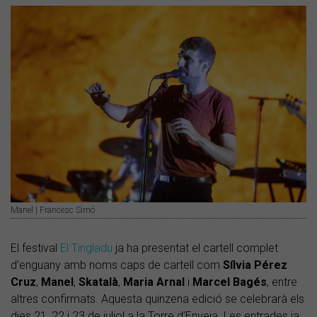
Manel | Francesc Simó
El festival
El Tingladu
ja ha presentat el cartell complet
d’enguany amb noms caps de cartell com
Sílvia Pérez
Cruz
,
Manel
,
Skatalà
,
Maria Arnal
i
Marcel Bagés
, entre
altres confirmats. Aquesta quinzena edició se celebrarà els
dies 21, 22 i 23 de juliol a la Torre d’Enveja. Les entrades ja