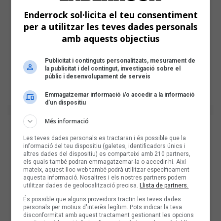
Enderrock sol·licita el teu consentiment
per a utilitzar les teves dades personals
amb aquests objectius
Publicitat i continguts personalitzats, mesurament de
la publicitat i del contingut, investigació sobre el
públic i desenvolupament de serveis
Emmagatzemar informació i/o accedir a la informació
d’un dispositiu
Més informació
Les teves dades personals es tractaran i és possible que la
informació del teu dispositiu (galetes, identificadors únics i
altres dades del dispositiu) es comparteixi amb 210 partners,
els quals també podran emmagatzemar-la o accedir-hi. Així
mateix, aquest lloc web també podrà utilitzar específicament
aquesta informació. Nosaltres i els nostres partners podem
utilitzar dades de geolocalització precisa.
Llista de partners.
És possible que alguns proveïdors tractin les teves dades
personals per motius d'interès legítim. Pots indicar la teva
disconformitat amb aquest tractament gestionant les opcions