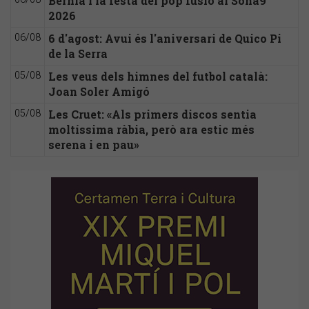
Bèrnia i la festa del pop fusió al Sona9
2026
6 d'agost: Avui és l'aniversari de Quico Pi
06/08
de la Serra
Les veus dels himnes del futbol català:
05/08
Joan Soler Amigó
Les Cruet: «Als primers discos sentia
05/08
moltíssima ràbia, però ara estic més
serena i en pau»