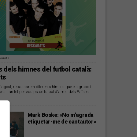
karats
 dels himnes del futbol català:
ts
d'agost, repassarem diferents himnes que els grups i
ans han fet per equips de futbol d'arreu dels Països
Mark Boske: «No m’agrada
etiquetar-me de cantautor»