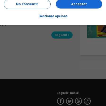
No consentir
Acceptar
s darrers dies
Gestionar opcions
de 1
Següent >
Segueix-nos a: