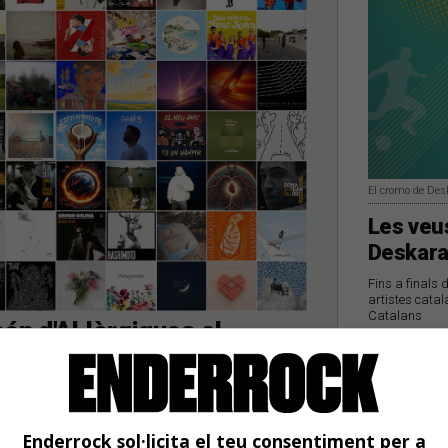
El cromo de Des
Les veus
Deskara
Fins a finals 
artistes catal
Catalans
ón d'Al·lèrgiques al
vette Nadal amb David
guito
s darrers dies
Enderrock sol·licita el teu consentiment per a