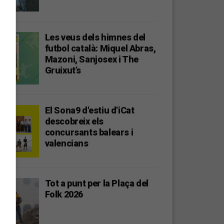
Les veus dels himnes del
futbol català: Miquel Abras,
Mazoni, Sanjosex i The
Gruixut’s
El Sona9 d'estiu d'iCat
descobreix els
concursants balears i
valencians
Tot a punt per la Plaça del
Folk 2026