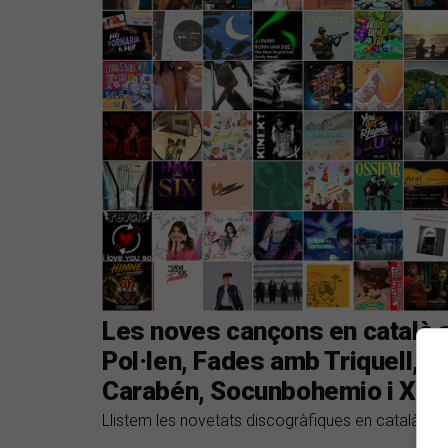
Les noves cançons en català s
Pol·len, Fades amb Triquell, I
Carabén, Socunbohemio i Xan
Llistem les novetats discogràfiques en català del