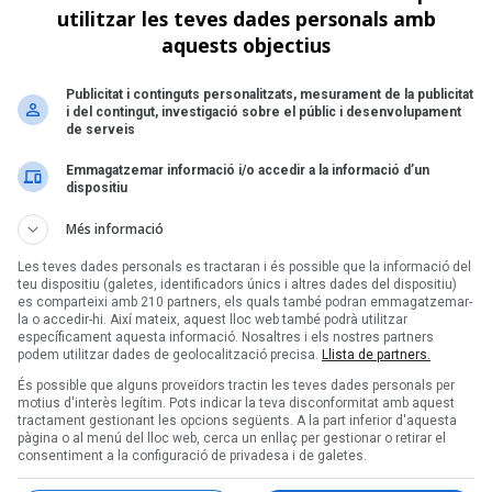
utilitzar les teves dades personals amb
aquests objectius
Publicitat i continguts personalitzats, mesurament de la publicitat
i del contingut, investigació sobre el públic i desenvolupament
de serveis
Emmagatzemar informació i/o accedir a la informació d’un
dispositiu
Més informació
Les teves dades personals es tractaran i és possible que la informació del
teu dispositiu (galetes, identificadors únics i altres dades del dispositiu)
es comparteixi amb 210 partners, els quals també podran emmagatzemar-
la o accedir-hi. Així mateix, aquest lloc web també podrà utilitzar
específicament aquesta informació. Nosaltres i els nostres partners
podem utilitzar dades de geolocalització precisa.
Llista de partners.
És possible que alguns proveïdors tractin les teves dades personals per
motius d'interès legítim. Pots indicar la teva disconformitat amb aquest
tractament gestionant les opcions següents. A la part inferior d'aquesta
 són de Joan Dausà amb
pàgina o al menú del lloc web, cerca un enllaç per gestionar o retirar el
consentiment a la configuració de privadesa i de galetes.
lfred García, Reina Mora &