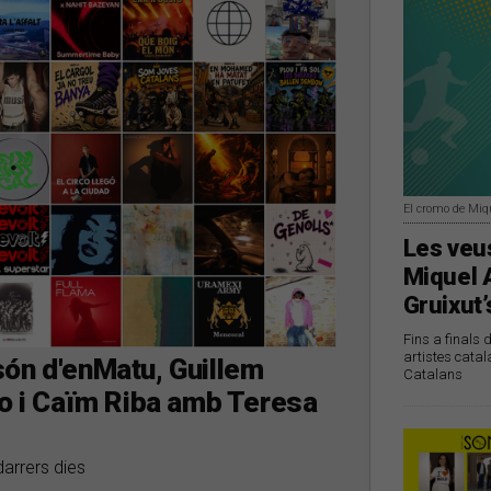
El cromo de Miq
Les veus
Miquel 
Gruixut’
Fins a finals 
artistes catal
són d'enMatu, Guillem
Catalans
to i Caïm Riba amb Teresa
darrers dies