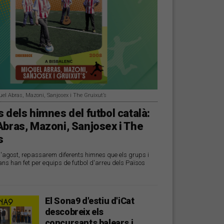
uel Abras, Mazoni, Sanjosex i The Gruixut’s
 dels himnes del futbol català:
Abras, Mazoni, Sanjosex i The
s
d'agost, repassarem diferents himnes que els grups i
ans han fet per equips de futbol d'arreu dels Països
El Sona9 d'estiu d'iCat
descobreix els
concursants balears i