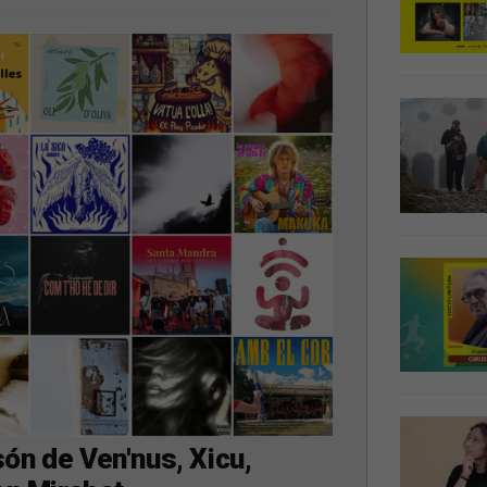
ón de Ven'nus, Xicu,