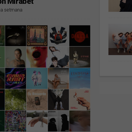
on Mirabet
 la setmana