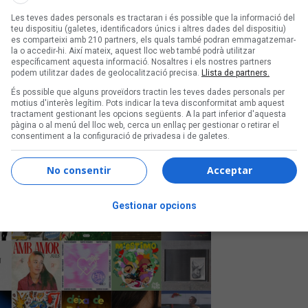
Les teves dades personals es tractaran i és possible que la informació del
teu dispositiu (galetes, identificadors únics i altres dades del dispositiu)
són de Fades, La Ludwig
es comparteixi amb 210 partners, els quals també podran emmagatzemar-
la o accedir-hi. Així mateix, aquest lloc web també podrà utilitzar
 Catarres i Henry Méndez,
específicament aquesta informació. Nosaltres i els nostres partners
podem utilitzar dades de geolocalització precisa.
Llista de partners.
És possible que alguns proveïdors tractin les teves dades personals per
motius d'interès legítim. Pots indicar la teva disconformitat amb aquest
na
tractament gestionant les opcions següents. A la part inferior d'aquesta
pàgina o al menú del lloc web, cerca un enllaç per gestionar o retirar el
consentiment a la configuració de privadesa i de galetes.
No consentir
Acceptar
Gestionar opcions