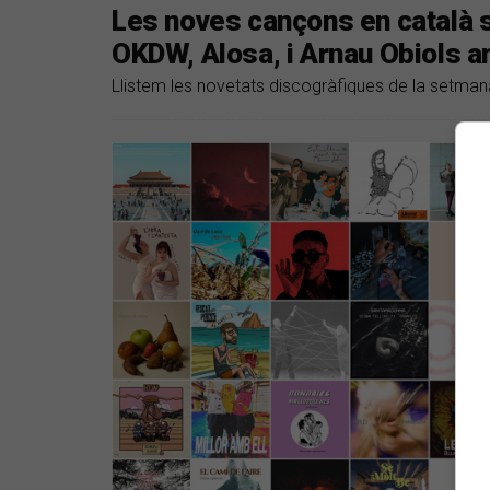
Les noves cançons en català s
OKDW, Alosa, i Arnau Obiols 
Llistem les novetats discogràfiques de la setman