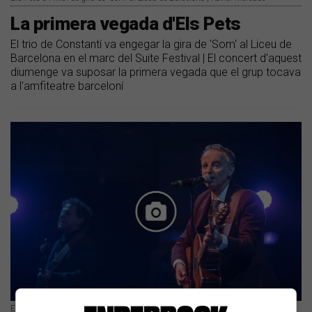
La primera vegada d'Els Pets
El trio de Constantí va engegar la gira de 'Som' al Liceu de
Barcelona en el marc del Suite Festival | El concert d'aquest
diumenge va suposar la primera vegada que el grup tocava
a l'amfiteatre barceloní
Els Pets | Xavier Mercadé