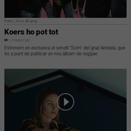
Koers | Arxiu del grup
Koers ho pot tot
1
COMENTARI
Estrenem en exclusiva el senzill "Som" del grup lleidatà, que
és a punt de publicar un nou àlbum de reggae