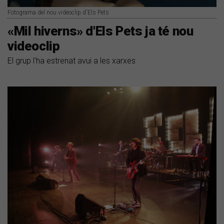
Fotograma del nou videoclip d'Els Pets
«Mil hiverns» d'Els Pets ja té nou
videoclip
El grup l'ha estrenat avui a les xarxes