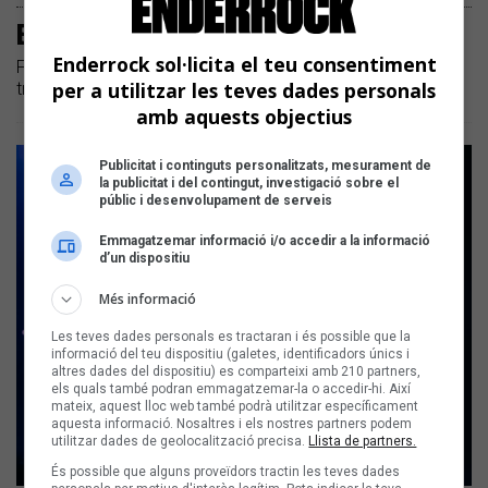
Els Pets al Gran Teatre del Liceu
Enderrock sol·licita el teu consentiment
Fotografies del concert de presentació del nou àlbum del
per a utilitzar les teves dades personals
trio de Constantí, 'Som'
amb aquests objectius
Publicitat i continguts personalitzats, mesurament de
la publicitat i del contingut, investigació sobre el
públic i desenvolupament de serveis
Emmagatzemar informació i/o accedir a la informació
d’un dispositiu
Més informació
Les teves dades personals es tractaran i és possible que la
informació del teu dispositiu (galetes, identificadors únics i
altres dades del dispositiu) es comparteixi amb 210 partners,
els quals també podran emmagatzemar-la o accedir-hi. Així
mateix, aquest lloc web també podrà utilitzar específicament
aquesta informació. Nosaltres i els nostres partners podem
utilitzar dades de geolocalització precisa.
Llista de partners.
És possible que alguns proveïdors tractin les teves dades