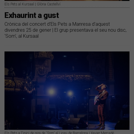
Els Pets al Kursaal | Glòria Castellví
Exhaurint a gust
Crònica del concert d'Els Pets a Manresa d'aquest
divendres 25 de gener | El grup presentava el seu nou disc,
'Som', al Kursaal
Els Pets a l'inici de gira de 'Som' al Liceu de Barcelona | Xavier Mercadé