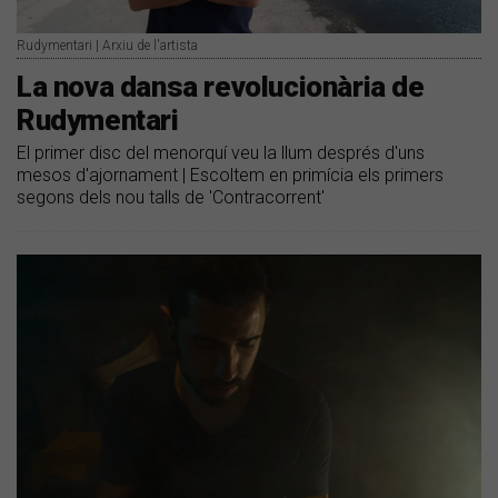
Rudymentari | Arxiu de l'artista
La nova dansa revolucionària de
Rudymentari
El primer disc del menorquí veu la llum després d'uns
mesos d'ajornament | Escoltem en primícia els primers
segons dels nou talls de 'Contracorrent'