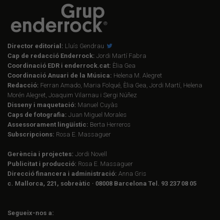
Director editorial:
Lluís Gendrau
Cap de redacció Enderrock:
Jordi Martí Fabra
Coordinació EDR i enderrock.cat:
Èlia Gea
Coordinació Anuari de la Música:
Helena M. Alegret
Redacció:
Ferran Amado, Maria Folqué, Èlia Gea, Jordi Martí, Helena
Morén Alegret, Joaquim Vilarnau i Sergi Núñez
Disseny i maquetació:
Manuel Cuyàs
Caps de fotografia:
Juan Miguel Morales
Assessorament lingüístic:
Berta Herreros
Subscripcions:
Rosa E. Massaguer
Gerència i projectes:
Jordi Novell
Publicitat i producció:
Rosa E. Massaguer
Direcció financera i administració:
Anna Gris
c. Mallorca, 221, sobreàtic · 08008 Barcelona Tel. 93 237 08 05
Segueix-nos a: