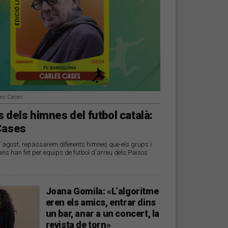
les Cases
 dels himnes del futbol català:
Cases
d'agost, repassarem diferents himnes que els grups i
ans han fet per equips de futbol d'arreu dels Països
Joana Gomila: «L’algoritme
eren els amics, entrar dins
un bar, anar a un concert, la
revista de torn»