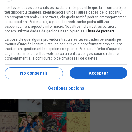
són de Ven'nus i Mushka,
Les teves dades personals es tractaran i és possible que la informació del
teu dispositiu (galetes, identificadors únics i altres dades del dispositiu)
 i Kuu
es comparteixi amb 210 partners, els quals també podran emmagatzemar-
la o accedir-hi. Així mateix, aquest lloc web també podrà utilitzar
na
específicament aquesta informació. Nosaltres i els nostres partners
podem utilitzar dades de geolocalització precisa.
Llista de partners.
És possible que alguns proveïdors tractin les teves dades personals per
motius d'interès legítim. Pots indicar la teva disconformitat amb aquest
tractament gestionant les opcions següents. A la part inferior d'aquesta
pàgina o al menú del lloc web, cerca un enllaç per gestionar o retirar el
consentiment a la configuració de privadesa i de galetes.
No consentir
Acceptar
Gestionar opcions