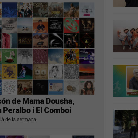
 són de Mama Dousha,
n Peralbo i El Comboi
alà de la setmana