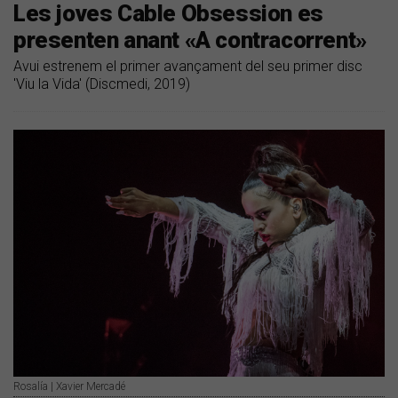
Les joves Cable Obsession es
presenten anant «A contracorrent»
Avui estrenem el primer avançament del seu primer disc
'Viu la Vida' (Discmedi, 2019)
Rosalía | Xavier Mercadé