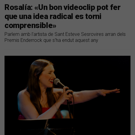
Rosalía: «Un bon videoclip pot fer
que una idea radical es torni
comprensible»
Parlem amb l'artista de Sant Esteve Sesrovires arran dels
Premis Enderrock que s'ha endut aquest any