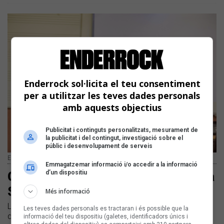
Enderrock sol·licita el teu consentiment
per a utilitzar les teves dades personals
amb aquests objectius
Publicitat i continguts personalitzats, mesurament de
la publicitat i del contingut, investigació sobre el
públic i desenvolupament de serveis
Edna Sey a l'IES La Guineueta de Barcelona | Xavier Mercadé
Emmagatzemar informació i/o accedir a la informació
d’un dispositiu
Gemma Humet, Paula Giberga i Edna
Sey faran de Músic del Mes
Més informació
Les tres cantants seran les protagonistes de l'edició
Les teves dades personals es tractaran i és possible que la
d'aquest any | El Músic del Mes és una activitat educativa
informació del teu dispositiu (galetes, identificadors únics i