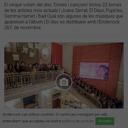
El cinquè volum del disc 'Dones i cançons' inclou 22 temes
de les artistes més actuals | Joana Serrat, El Diluvi, Pupil·les,
Gemma Humet i Bad Gyal són algunes de les músiques que
apareixen a l'àlbum | El disc es distribueix amb l'Enderrock
267, de novembre
Enderrock.cat utilitza
cookies
. Si continueu navegant pel web,
entendrem que accepteu la nostra
política de
cookies
.
Accepto
Foto de família amb les artistes presents | Xavier Mercadé