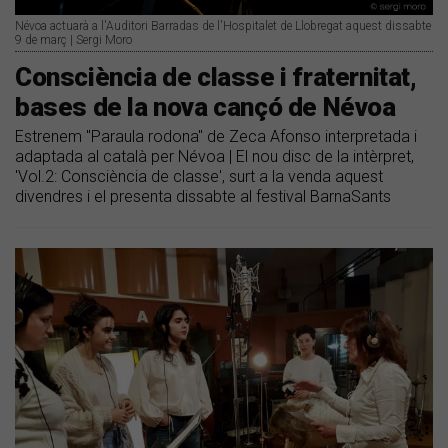
Névoa actuarà a l'Auditori Barradas de l'Hospitalet de Llobregat aquest dissabte
9 de març | Sergi Moro
Consciència de classe i fraternitat,
bases de la nova cançó de Névoa
Estrenem "Paraula rodona" de Zeca Afonso interpretada i
adaptada al català per Névoa | El nou disc de la intèrpret,
'Vol.2: Consciència de classe', surt a la venda aquest
divendres i el presenta dissabte al festival BarnaSants