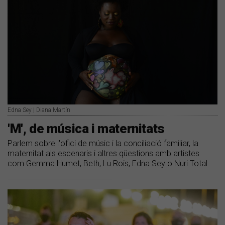
Edna Sey | Diana Martín
'M', de música i maternitats
Parlem sobre l'ofici de músic i la conciliació familiar, la
maternitat als escenaris i altres qüestions amb artistes
com Gemma Humet, Beth, Lu Rois, Edna Sey o Nuri Total