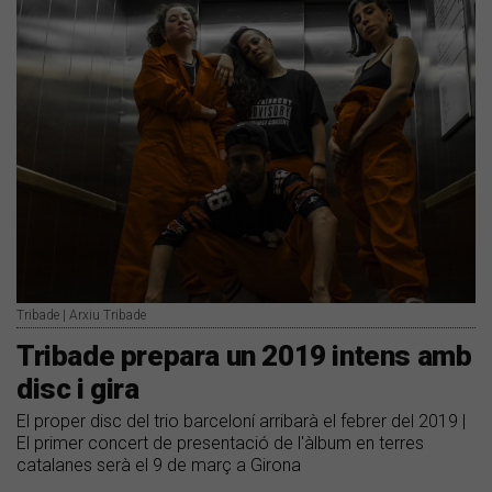
Tribade | Arxiu Tribade
Tribade prepara un 2019 intens amb
disc i gira
El proper disc del trio barceloní arribarà el febrer del 2019 |
El primer concert de presentació de l'àlbum en terres
catalanes serà el 9 de març a Girona