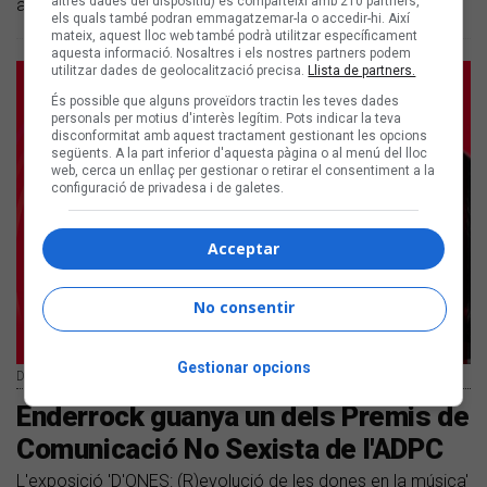
altres dades del dispositiu) es comparteixi amb 210 partners,
anual que mostra l’ofici de músic als instituts de Barcelona
els quals també podran emmagatzemar-la o accedir-hi. Així
mateix, aquest lloc web també podrà utilitzar específicament
aquesta informació. Nosaltres i els nostres partners podem
utilitzar dades de geolocalització precisa.
Llista de partners.
És possible que alguns proveïdors tractin les teves dades
personals per motius d'interès legítim. Pots indicar la teva
disconformitat amb aquest tractament gestionant les opcions
següents. A la part inferior d'aquesta pàgina o al menú del lloc
web, cerca un enllaç per gestionar o retirar el consentiment a la
configuració de privadesa i de galetes.
Acceptar
No consentir
Gestionar opcions
D'Ones
Enderrock guanya un dels Premis de
Comunicació No Sexista de l'ADPC
L'exposició 'D'ONES: (R)evolució de les dones en la música'