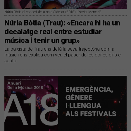
Núria Bòtia al concert de la sala Sidecar (2018) | Xavier Mercadé
Núria Bòtia (Trau): «Encara hi ha un
decalatge real entre estudiar
música i tenir un grup»
La baixista de Trau ens defà la seva trajectòria com a
músic i ens explica com veu el paper de les dones dins el
sector