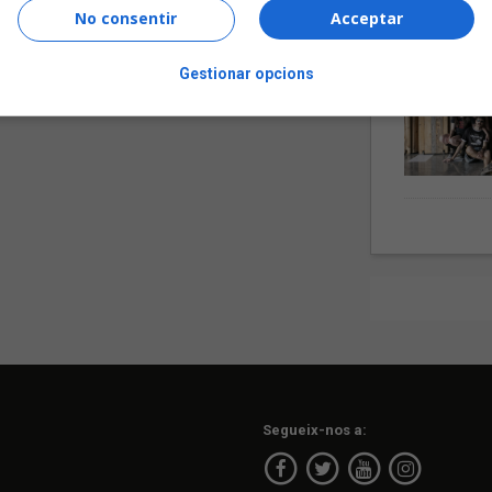
No consentir
Acceptar
Gestionar opcions
Segueix-nos a: