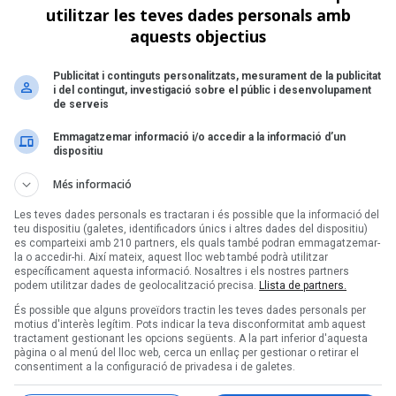
utilitzar les teves dades personals amb
aquests objectius
de 1
Publicitat i continguts personalitzats, mesurament de la publicitat
Següent >
i del contingut, investigació sobre el públic i desenvolupament
de serveis
Emmagatzemar informació i/o accedir a la informació d’un
dispositiu
Més informació
Les teves dades personals es tractaran i és possible que la informació del
teu dispositiu (galetes, identificadors únics i altres dades del dispositiu)
es comparteixi amb 210 partners, els quals també podran emmagatzemar-
la o accedir-hi. Així mateix, aquest lloc web també podrà utilitzar
específicament aquesta informació. Nosaltres i els nostres partners
podem utilitzar dades de geolocalització precisa.
Llista de partners.
És possible que alguns proveïdors tractin les teves dades personals per
motius d'interès legítim. Pots indicar la teva disconformitat amb aquest
tractament gestionant les opcions següents. A la part inferior d'aquesta
pàgina o al menú del lloc web, cerca un enllaç per gestionar o retirar el
consentiment a la configuració de privadesa i de galetes.