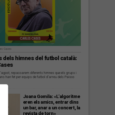
les Cases
 dels himnes del futbol català:
Cases
d'agost, repassarem diferents himnes que els grups i
ans han fet per equips de futbol d'arreu dels Països
Joana Gomila: «L’algoritme
eren els amics, entrar dins
un bar, anar a un concert, la
revista de torn»