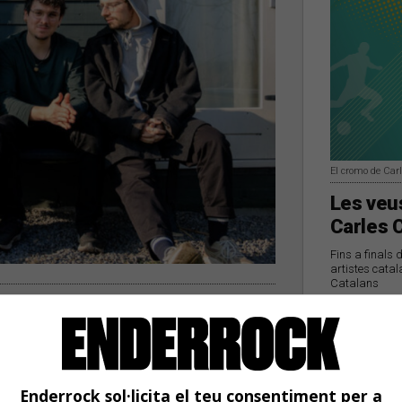
El cromo de Car
Les veus
Carles 
Fins a finals 
artistes catal
Catalans
loi Pascual Quartet, a
diversos projectes que busquen suport
gegat una campanya per poder enregistrar
Enderrock sol·licita el teu consentiment per a