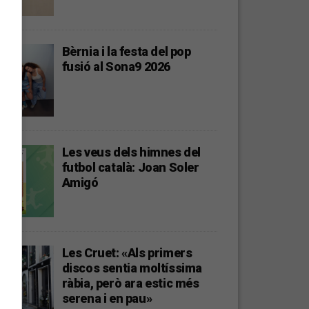
Bèrnia i la festa del pop
fusió al Sona9 2026
Les veus dels himnes del
futbol català: Joan Soler
Amigó
Les Cruet: «Als primers
discos sentia moltíssima
ràbia, però ara estic més
serena i en pau»