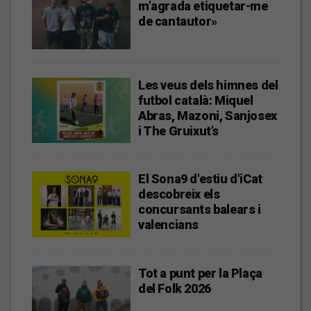
m’agrada etiquetar-me
de cantautor»
Les veus dels himnes del
futbol català: Miquel
Abras, Mazoni, Sanjosex
i The Gruixut’s
El Sona9 d'estiu d'iCat
descobreix els
concursants balears i
valencians
Tot a punt per la Plaça
del Folk 2026