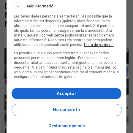
Dani6ix & Izzkid, Sofia Coll,
Més informació
Mishima, i Xavi Sarrià amb Sandra
Les teves dades personals es tractaran i és possible que la
informació del teu dispositiu (galetes, identificadors únics i
Monfort i Zetak
altres dades del dispositiu) es comparteixi amb 210 partners,
els quals també podran emmagatzemar-la o accedir-hi. Així
Llistem els nous temes en català de la darrera setmana
mateix, aquest lloc web també podrà utilitzar específicament
aquesta informació. Nosaltres i els nostres partners podem
utilitzar dades de geolocalització precisa.
Llista de partners.
És possible que alguns proveïdors tractin les teves dades
personals per motius d'interès legítim. Pots indicar la teva
disconformitat amb aquest tractament gestionant les opcions
següents. A la part inferior d'aquesta pàgina o al menú del lloc
web, cerca un enllaç per gestionar o retirar el consentiment a la
configuració de privadesa i de galetes.
Acceptar
No consentir
Gestionar opcions
Les noves cançons en català són de