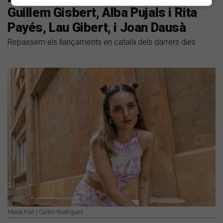
Guillem Gisbert, Alba Pujals i Rita
Payés, Lau Gibert, i Joan Dausà
Repassem els llançaments en català dels darrers dies
Maria Fort | Carles Rodríguez