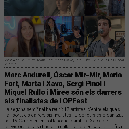
Marc Andurell, Miree, Maria Fort, Marta i Xavo, Sergi Piñol i Miquel Rullo i Oscar
Mir-Mir
Marc Andurell, Óscar Mir-Mir, Maria
Fort, Marta i Xavo, Sergi Piñol i
Miquel Rullo i Miree són els darrers
sis finalistes de l'OPFest
La segona semifinal ha reunit 17 artistes, d’entre els quals
han sortit els darrers sis finalistes | El concurs és organitzat
per TV Cardedeu en col·laboració amb La Xarxa de
televisions locals i busca la millor cançó en català | La final