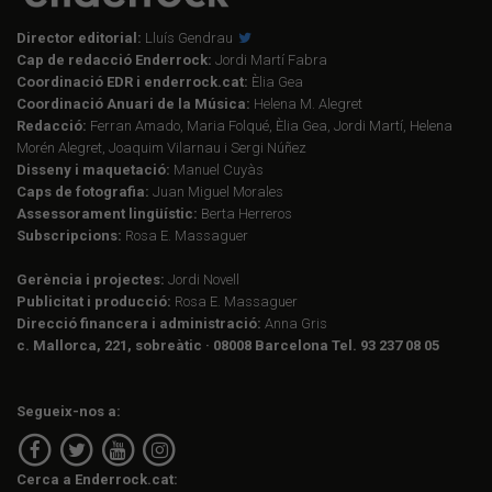
Director editorial:
Lluís Gendrau
Cap de redacció Enderrock:
Jordi Martí Fabra
Coordinació EDR i enderrock.cat:
Èlia Gea
Coordinació Anuari de la Música:
Helena M. Alegret
Redacció:
Ferran Amado, Maria Folqué, Èlia Gea, Jordi Martí, Helena
Morén Alegret, Joaquim Vilarnau i Sergi Núñez
Disseny i maquetació:
Manuel Cuyàs
Caps de fotografia:
Juan Miguel Morales
Assessorament lingüístic:
Berta Herreros
Subscripcions:
Rosa E. Massaguer
Gerència i projectes:
Jordi Novell
Publicitat i producció:
Rosa E. Massaguer
Direcció financera i administració:
Anna Gris
c. Mallorca, 221, sobreàtic · 08008 Barcelona Tel. 93 237 08 05
Segueix-nos a:
Cerca a Enderrock.cat: