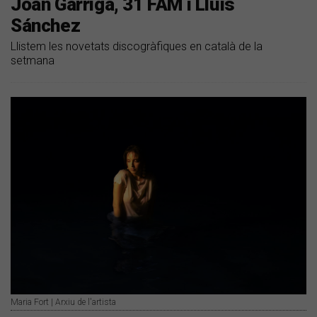
Joan Garriga, 31 FAM i Lluís
Sánchez
Llistem les novetats discogràfiques en català de la
setmana
Maria Fort | Arxiu de l'artista