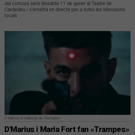
del concurs serà dissabte 11 de gener al Teatre de
Cardedeu, i s'emetrà en directe per a totes les televisions
locals
D'Marius al videoclip de «Trampes»
D'Marius i Maria Fort fan «Trampes»