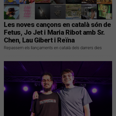
Les noves cançons en català són de
Fetus, Jo Jet i Maria Ribot amb Sr.
Chen, Lau Gibert i Reïna
Repassem els llançaments en català dels darrers dies