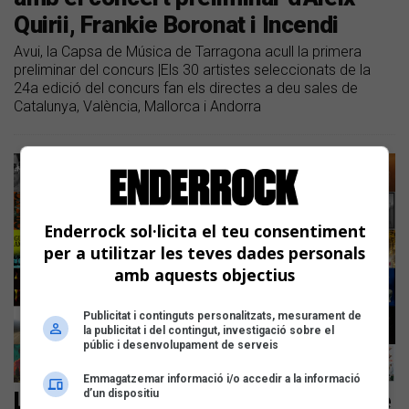
Quirii, Frankie Boronat i Incendi
Avui, la Capsa de Música de Tarragona acull la primera
preliminar del concurs |Els 30 artistes seleccionats de la
24a edició del concurs fan els directes a deu sales de
Catalunya, València, Mallorca i Andorra
Enderrock sol·licita el teu consentiment
per a utilitzar les teves dades personals
amb aquests objectius
Publicitat i continguts personalitzats, mesurament de
la publicitat i del contingut, investigació sobre el
públic i desenvolupament de serveis
Emmagatzemar informació i/o accedir a la informació
Les noves cançons en català són de
d’un dispositiu