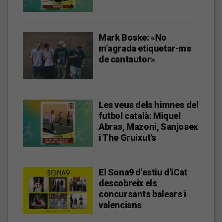
Mark Boske: «No
m’agrada etiquetar-me
de cantautor»
Les veus dels himnes del
futbol català: Miquel
Abras, Mazoni, Sanjosex
i The Gruixut’s
El Sona9 d'estiu d'iCat
descobreix els
concursants balears i
valencians