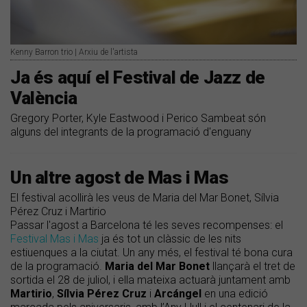
Kenny Barron trio | Arxiu de l'artista
Ja és aquí el Festival de Jazz de
València
Gregory Porter, Kyle Eastwood i Perico Sambeat són
alguns del integrants de la programació d'enguany
Un altre agost de Mas i Mas
El festival acollirà les veus de Maria del Mar Bonet, Sílvia
Pérez Cruz i Martirio
Passar l'agost a Barcelona té les seves recompenses: el
Festival Mas i Mas
ja és tot un clàssic de les nits
estiuenques a la ciutat. Un any més, el festival té bona cura
de la programació.
Maria del Mar Bonet
llançarà el tret de
sortida el 28 de juliol, i ella mateixa actuarà juntament amb
Martirio
,
Sílvia Pérez Cruz
i
Arcángel
en una edició