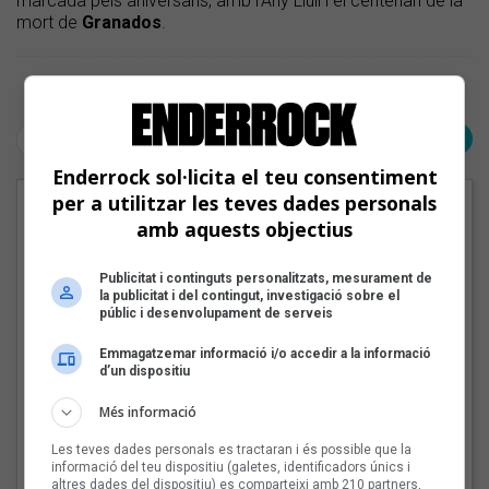
marcada pels aniversaris, amb l’Any Llull i el centenari de la
mort de
Granados
.
Pàgina 1 de 1
< Anterior
Següent >
Enderrock sol·licita el teu consentiment
per a utilitzar les teves dades personals
EN PORTADA
amb aquests objectius
Publicitat i continguts personalitzats, mesurament de
la publicitat i del contingut, investigació sobre el
públic i desenvolupament de serveis
Emmagatzemar informació i/o accedir a la informació
d’un dispositiu
Més informació
Les teves dades personals es tractaran i és possible que la
informació del teu dispositiu (galetes, identificadors únics i
altres dades del dispositiu) es comparteixi amb 210 partners,