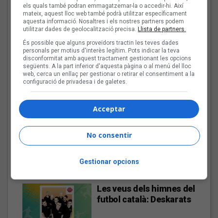
els quals també podran emmagatzemar-la o accedir-hi. Així
El cromo de Guillem Roma i Rogeli Herrero
mateix, aquest lloc web també podrà utilitzar específicament
aquesta informació. Nosaltres i els nostres partners podem
Les veus dels himnes del futbol
utilitzar dades de geolocalització precisa.
Llista de partners.
català: Guillem Roma i Rogeli
És possible que alguns proveïdors tractin les teves dades
Herrero
personals per motius d'interès legítim. Pots indicar la teva
disconformitat amb aquest tractament gestionant les opcions
següents. A la part inferior d'aquesta pàgina o al menú del lloc
Fins a finals d'agost, repassarem diferents himnes que els
web, cerca un enllaç per gestionar o retirar el consentiment a la
grups i artistes catalans han fet per equips de futbol d'arreu
configuració de privadesa i de galetes.
dels Països Catalans
Acceptar
Aitor Rodero: «No es pot
vetar el dret a la
informació i ha de venir
No consentir
donat per una mirada
plural»
Gestionar opcions
Les veus dels himnes del
futbol català: Deskarats