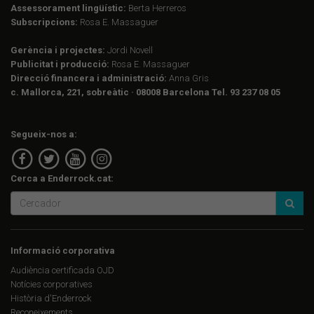
Assessorament lingüístic:
Berta Herreros
Subscripcions:
Rosa E. Massaguer
Gerència i projectes:
Jordi Novell
Publicitat i producció:
Rosa E. Massaguer
Direcció financera i administració:
Anna Gris
c. Mallorca, 221, sobreàtic · 08008 Barcelona Tel. 93 237 08 05
Segueix-nos a:
Cerca a Enderrock.cat:
Informació corporativa
Audiència certificada OJD
Notícies corporatives
Història d'Enderrock
Reconeixements