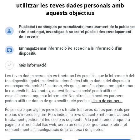
utilitzar les teves dades personals amb
aquests objectius
Apple pie' amb una revisitació de Patch
Publicitat i continguts personalitzats, mesurament de la publicitat
n projecte per compartir la seva música i
i del contingut, investigació sobre el públic i desenvolupament
de serveis
Harper
,
Ayora
,
Pearson
i
Patch
. Després
 de
Patch
, a càrrec de la banda vallesana, el
Emmagatzemar informació i/o accedir a la informació d’un
 concert a Barcelona.
dispositiu
Més informació
Les teves dades personals es tractaran i és possible que la informació del
 Sant Narcís
teu dispositiu (galetes, identificadors únics i altres dades del dispositiu)
es comparteixi amb 210 partners, els quals també podran emmagatzemar-
tà de festa, i per celebrar-ho molts artistes
la o accedir-hi. Així mateix, aquest lloc web també podrà utilitzar
l primer cap de setmana,
Enderrock
inaugura
específicament aquesta informació. Nosaltres i els nostres partners
emergents:
Mox
,
Pau
Figueres
,
Trau
,
podem utilitzar dades de geolocalització precisa.
Llista de partners.
És possible que alguns proveïdors tractin les teves dades personals per
motius d'interès legítim. Pots indicar la teva disconformitat amb aquest
tractament gestionant les opcions següents. A la part inferior d'aquesta
Obeses
pàgina o al menú del lloc web, cerca un enllaç per gestionar o retirar el
consentiment a la configuració de privadesa i de galetes.
e la revista a l'Antiga Fàbrica Estrella