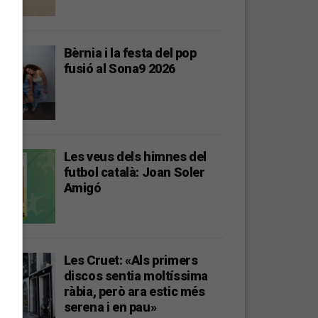
Bèrnia i la festa del pop
fusió al Sona9 2026
Les veus dels himnes del
futbol català: Joan Soler
Amigó
Les Cruet: «Als primers
discos sentia moltíssima
ràbia, però ara estic més
serena i en pau»