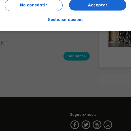
No consentir
Acceptar
a de la revista
Enderrock
a l'escenari, i en
otagonistes. Els osonencs doncs seran els
liol a l'Antiga Fàbrica Estrella Damm,
Gestionar opcions
ació doble?
de 1
Següent >
Segueix-nos a: