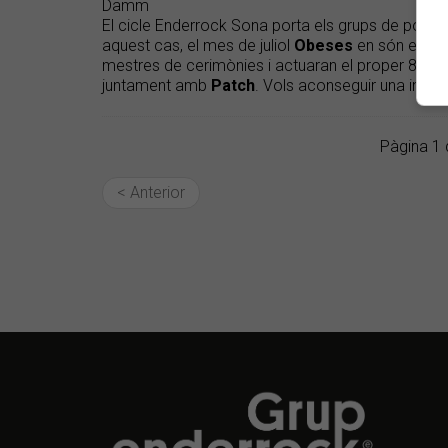
Damm
El cicle Enderrock Sona porta els grups de portad
aquest cas, el mes de juliol
Obeses
en són els pr
mestres de cerimònies i actuaran el proper 8 de ju
juntament amb
Patch
. Vols aconseguir una invit
Pàgina 1 
< Anterior