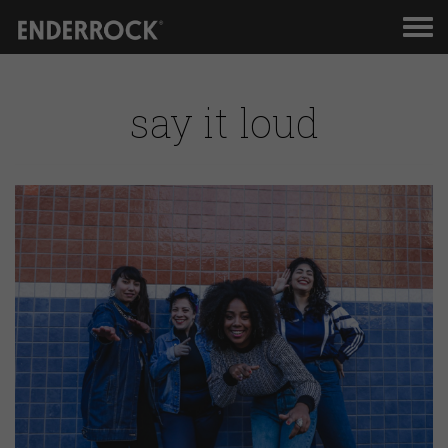
Men
de
nav
say it loud