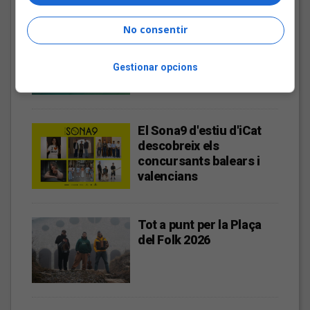
No consentir
Les veus dels himnes del
futbol català: Miquel
Abras, Mazoni, Sanjosex
Gestionar opcions
i The Gruixut’s
El Sona9 d'estiu d'iCat
descobreix els
concursants balears i
valencians
Tot a punt per la Plaça
del Folk 2026