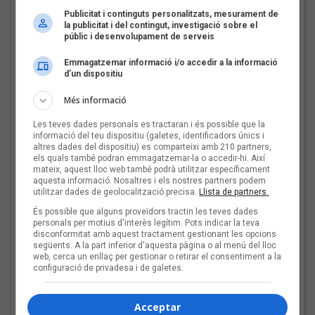
País Valencià i les Illes Balears | Fotografia original de Maria Fernanda
Publicitat i continguts personalitzats, mesurament de
la publicitat i del contingut, investigació sobre el
Aitor Rodero: «No es pot vetar el
públic i desenvolupament de serveis
dret a la informació i ha de venir
Emmagatzemar informació i/o accedir a la informació
donat per una mirada plural»
d’un dispositiu
Conversem amb l'impulsor de l''Anuari 2025 de Professionals
Més informació
de la fotografia de concerts de Catalunya, País Valencià i les
Illes Balears'
Les teves dades personals es tractaran i és possible que la
informació del teu dispositiu (galetes, identificadors únics i
altres dades del dispositiu) es comparteixi amb 210 partners,
els quals també podran emmagatzemar-la o accedir-hi. Així
Les veus dels himnes del
mateix, aquest lloc web també podrà utilitzar específicament
futbol català: Deskarats
aquesta informació. Nosaltres i els nostres partners podem
utilitzar dades de geolocalització precisa.
Llista de partners.
És possible que alguns proveïdors tractin les teves dades
personals per motius d'interès legítim. Pots indicar la teva
disconformitat amb aquest tractament gestionant les opcions
següents. A la part inferior d'aquesta pàgina o al menú del lloc
Mark Boske: «No
web, cerca un enllaç per gestionar o retirar el consentiment a la
configuració de privadesa i de galetes.
m’agrada etiquetar-me
de cantautor»
Acceptar