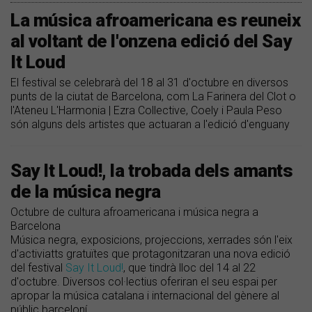
La música afroamericana es reuneix
al voltant de l'onzena edició del Say
It Loud
El festival se celebrarà del 18 al 31 d'octubre en diversos
punts de la ciutat de Barcelona, com La Farinera del Clot o
l'Ateneu L'Harmonia | Ezra Collective, Coely i Paula Peso
són alguns dels artistes que actuaran a l'edició d'enguany
Say It Loud!, la trobada dels amants
de la música negra
Octubre de cultura afroamericana i música negra a
Barcelona
Música negra, exposicions, projeccions, xerrades són l'eix
d'activiatts gratuïtes que protagonitzaran una nova edició
del festival
Say It Loud!
, que tindrà lloc del 14 al 22
d'octubre. Diversos col·lectius oferiran el seu espai per
apropar la música catalana i internacional del gènere al
públic barceloní.