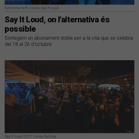
Feminine Hi-Fi | Arxiu Say It Loud
Say It Loud, on l'alternativa és
possible
Sortegem un abonament doble per a la cita que se celebra
del 18 al 26 d'octubre
Say It Loud 2017 | Arxiu festival