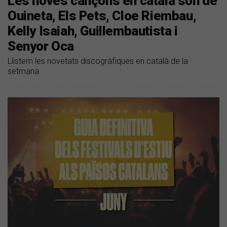
Les noves cançons en català són de
Ouineta, Els Pets, Cloe Riembau,
Kelly Isaiah, Guillembautista i
Senyor Oca
Llistem les novetats discogràfiques en català de la
setmana