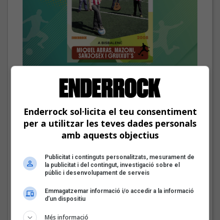
El cromo de Miquel Abras, Mazoni, Sanjosex i The Gruixut’s
Les veus dels himnes del futbol
català: Miquel Abras, Mazoni,
Enderrock sol·licita el teu consentiment
Sanjosex i The Gruixut’s
per a utilitzar les teves dades personals
Fins a finals d'agost, repassarem diferents himnes que els
amb aquests objectius
grups i artistes catalans han fet per equips de futbol d'arreu
dels Països Catalans
Publicitat i continguts personalitzats, mesurament de
la publicitat i del contingut, investigació sobre el
públic i desenvolupament de serveis
El Sona9 d'estiu d'iCat
descobreix els
Emmagatzemar informació i/o accedir a la informació
concursants balears i
d’un dispositiu
valencians
Més informació