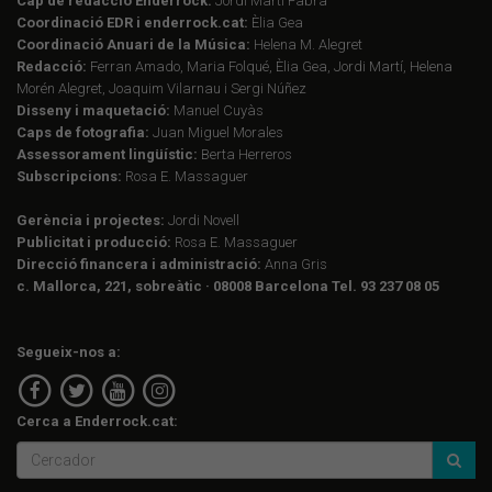
Cap de redacció Enderrock:
Jordi Martí Fabra
Coordinació EDR i enderrock.cat:
Èlia Gea
Coordinació Anuari de la Música:
Helena M. Alegret
Redacció:
Ferran Amado, Maria Folqué, Èlia Gea, Jordi Martí, Helena
Morén Alegret, Joaquim Vilarnau i Sergi Núñez
Disseny i maquetació:
Manuel Cuyàs
Caps de fotografia:
Juan Miguel Morales
Assessorament lingüístic:
Berta Herreros
Subscripcions:
Rosa E. Massaguer
Gerència i projectes:
Jordi Novell
Publicitat i producció:
Rosa E. Massaguer
Direcció financera i administració:
Anna Gris
c. Mallorca, 221, sobreàtic · 08008 Barcelona Tel. 93 237 08 05
Segueix-nos a:
Cerca a Enderrock.cat: