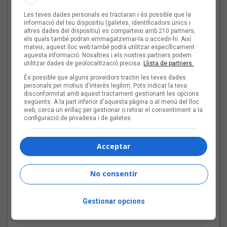
Les teves dades personals es tractaran i és possible que la
informació del teu dispositiu (galetes, identificadors únics i
Tot a punt per la Plaça
altres dades del dispositiu) es comparteixi amb 210 partners,
del Folk 2026
els quals també podran emmagatzemar-la o accedir-hi. Així
mateix, aquest lloc web també podrà utilitzar específicament
aquesta informació. Nosaltres i els nostres partners podem
utilitzar dades de geolocalització precisa.
Llista de partners.
És possible que alguns proveïdors tractin les teves dades
personals per motius d'interès legítim. Pots indicar la teva
Les veus dels himnes del
disconformitat amb aquest tractament gestionant les opcions
següents. A la part inferior d'aquesta pàgina o al menú del lloc
futbol català: Carles
web, cerca un enllaç per gestionar o retirar el consentiment a la
Cases
configuració de privadesa i de galetes.
Acceptar
Joana Gomila:
«L’algoritme eren els
No consentir
amics, entrar dins un
bar, anar a un concert, la
Gestionar opcions
revista de torn»