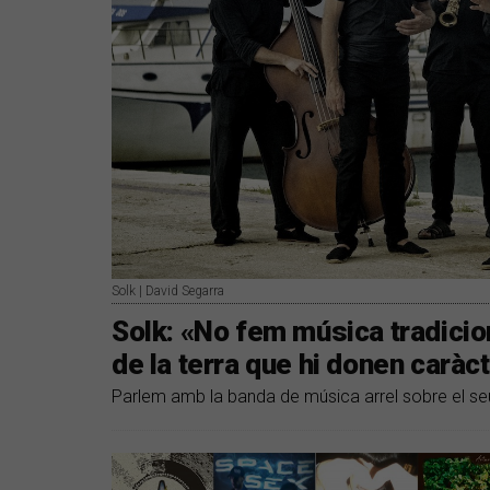
Solk | David Segarra
Solk: «No fem música tradici
de la terra que hi donen caràc
Parlem amb la banda de música arrel sobre el seu