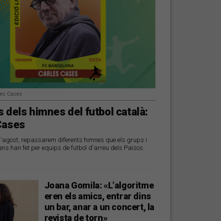
les Cases
 dels himnes del futbol català:
Cases
d'agost, repassarem diferents himnes que els grups i
ans han fet per equips de futbol d'arreu dels Països
Joana Gomila: «L’algoritme
eren els amics, entrar dins
un bar, anar a un concert, la
revista de torn»