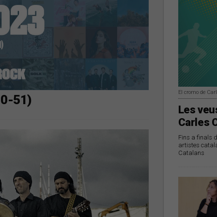
El cromo de Car
00-51)
Les veus
Carles 
Fins a finals 
artistes catal
Catalans