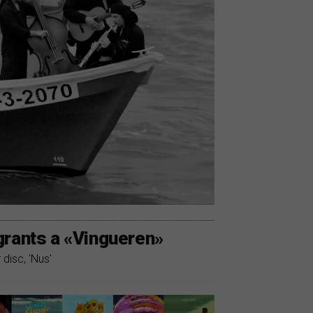
grants a «Vingueren»
disc, 'Nus'