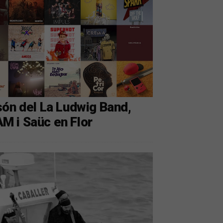
són del La Ludwig Band,
AM i Saüc en Flor