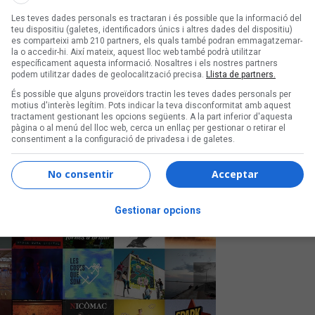
Les teves dades personals es tractaran i és possible que la informació del
teu dispositiu (galetes, identificadors únics i altres dades del dispositiu)
es comparteixi amb 210 partners, els quals també podran emmagatzemar-
la o accedir-hi. Així mateix, aquest lloc web també podrà utilitzar
específicament aquesta informació. Nosaltres i els nostres partners
podem utilitzar dades de geolocalització precisa.
Llista de partners.
És possible que alguns proveïdors tractin les teves dades personals per
ionats per Lluís Llach al
motius d'interès legítim. Pots indicar la teva disconformitat amb aquest
tractament gestionant les opcions següents. A la part inferior d'aquesta
pàgina o al menú del lloc web, cerca un enllaç per gestionar o retirar el
consentiment a la configuració de privadesa i de galetes.
rtí i Pol al guanyador del certamen aquest 14
No consentir
Acceptar
Gestionar opcions