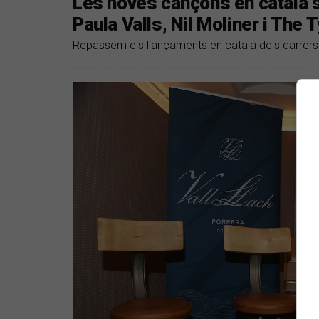
Les noves cançons en català s
Paula Valls, Nil Moliner i The 
Repassem els llançaments en català dels darrers