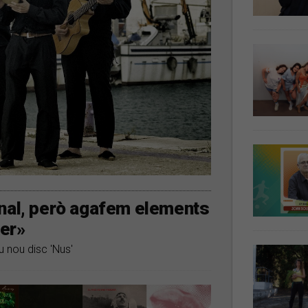
onal, però agafem elements
ter»
 nou disc 'Nus'