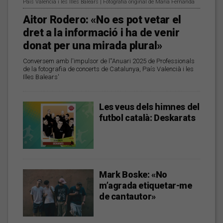
País Valencià i les Illes Balears | Fotografia original de Maria Fernanda
Aitor Rodero: «No es pot vetar el
dret a la informació i ha de venir
donat per una mirada plural»
Conversem amb l'impulsor de l''Anuari 2025 de Professionals
de la fotografia de concerts de Catalunya, País Valencià i les
Illes Balears'
Les veus dels himnes del
futbol català: Deskarats
Mark Boske: «No
m’agrada etiquetar-me
de cantautor»