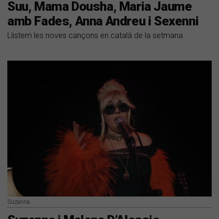
Suu, Mama Dousha, Maria Jaume
amb Fades, Anna Andreu i Sexenni
Llistem les noves cançons en català de la setmana
Suzanna