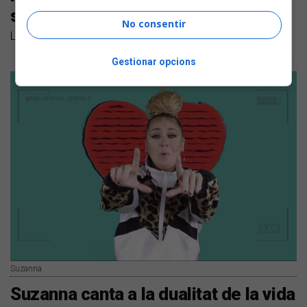
setmana
No consentir
Llistem els nous llançaments en català dels darrers dies
Gestionar opcions
Suzanna
Suzanna canta a la dualitat de la vida