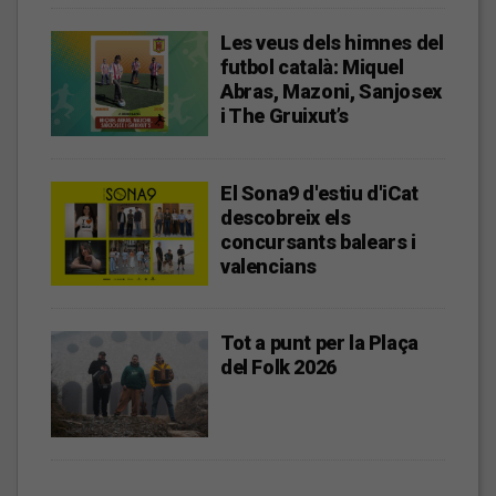
Les veus dels himnes del
futbol català: Miquel
Abras, Mazoni, Sanjosex
i The Gruixut’s
El Sona9 d'estiu d'iCat
descobreix els
concursants balears i
valencians
Tot a punt per la Plaça
del Folk 2026