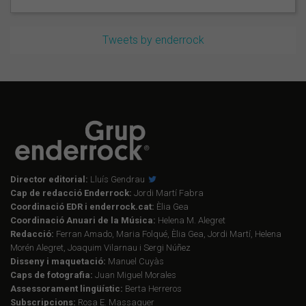
Tweets by enderrock
Director editorial:
Lluís Gendrau
Cap de redacció Enderrock:
Jordi Martí Fabra
Coordinació EDR i enderrock.cat:
Èlia Gea
Coordinació Anuari de la Música:
Helena M. Alegret
Redacció:
Ferran Amado, Maria Folqué, Èlia Gea, Jordi Martí, Helena
Morén Alegret, Joaquim Vilarnau i Sergi Núñez
Disseny i maquetació:
Manuel Cuyàs
Caps de fotografia:
Juan Miguel Morales
Assessorament lingüístic:
Berta Herreros
Subscripcions:
Rosa E. Massaguer