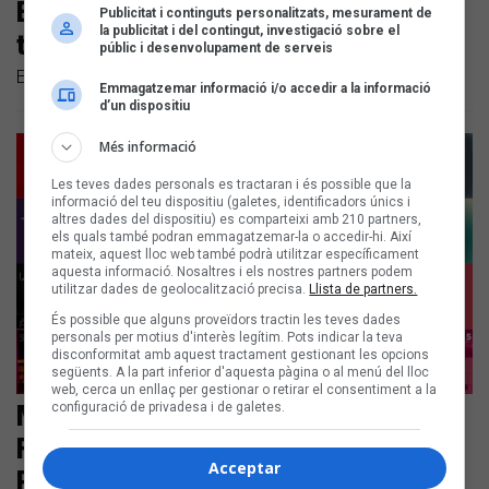
El Sona9 d'iCat acaba a la
Publicitat i continguts personalitzats, mesurament de
la publicitat i del contingut, investigació sobre el
temporada amb Suzanna
públic i desenvolupament de serveis
El programa s'emet aquesta nit, a les 22h
Emmagatzemar informació i/o accedir a la informació
d’un dispositiu
Més informació
Les teves dades personals es tractaran i és possible que la
informació del teu dispositiu (galetes, identificadors únics i
altres dades del dispositiu) es comparteixi amb 210 partners,
els quals també podran emmagatzemar-la o accedir-hi. Així
mateix, aquest lloc web també podrà utilitzar específicament
aquesta informació. Nosaltres i els nostres partners podem
utilitzar dades de geolocalització precisa.
Llista de partners.
És possible que alguns proveïdors tractin les teves dades
personals per motius d'interès legítim. Pots indicar la teva
disconformitat amb aquest tractament gestionant les opcions
següents. A la part inferior d'aquesta pàgina o al menú del lloc
web, cerca un enllaç per gestionar o retirar el consentiment a la
Montse Castellà amb Lluís Llach, La
configuració de privadesa i de galetes.
Fúmiga, Marcel i Júlia o Pemi
Acceptar
Rovirosa entre les novetats de la