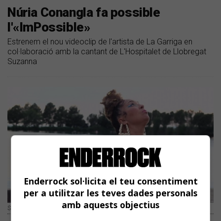
Núria Conangla fa possible
l'«ImPossible»
Estrenem el nou videoclip de l'artista de La Garriga en
col·laboració amb la cantant de L'Hospitalet de Llobregat
Suzanna
Enderrock sol·licita el teu consentiment
per a utilitzar les teves dades personals
amb aquests objectius
Suzanna | Arxiu