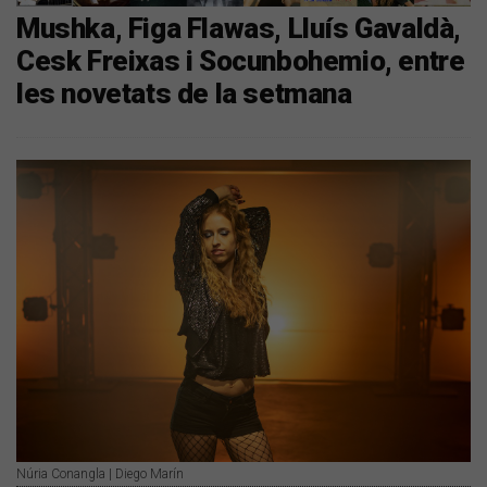
Mushka, Figa Flawas, Lluís Gavaldà,
Cesk Freixas i Socunbohemio, entre
les novetats de la setmana
Núria Conangla | Diego Marín