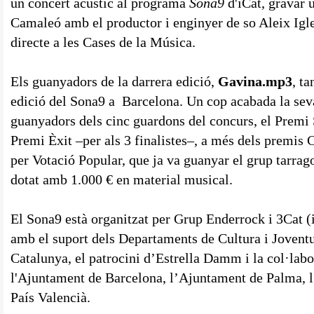
un concert acústic al programa
Sona9
d'iCat, gravar u
Camaleó amb el productor i enginyer de so Aleix Igles
directe a les Cases de la Música.
Els guanyadors de la darrera edició,
Gavina.mp3
, ta
edició del Sona9 a Barcelona. Un cop acabada la sev
guanyadors dels cinc guardons del concurs, el Premi 
Premi Èxit –per als 3 finalistes–, a més dels premis
per Votació Popular, que ja va guanyar el grup tarra
dotat amb 1.000 € en material musical.
El Sona9 està organitzat per Grup Enderrock i 3Cat 
amb el suport dels Departaments de Cultura i Joventu
Catalunya, el patrocini d’Estrella Damm i la col·lab
l'Ajuntament de Barcelona, l’Ajuntament de Palma, l
País Valencià.