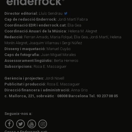
Director editorial:
Lluís Gendrau
Cap de redacció Enderrock:
Jordi Martí Fabra
Coordinació EDR i enderrock.cat:
Èlia Gea
Coordinació Anuari de la Música:
Helena M. Alegret
Redacció:
Ferran Amado, Maria Folqué, Èlia Gea, Jordi Martí, Helena
Morén Alegret, Joaquim Vilarnau i Sergi Núñez
Disseny i maquetació:
Manuel Cuyàs
Caps de fotografia:
Juan Miguel Morales
Assessorament lingüístic:
Berta Herreros
Subscripcions:
Rosa E. Massaguer
Gerència i projectes:
Jordi Novell
Publicitat i producció:
Rosa E. Massaguer
Direcció financera i administració:
Anna Gris
c. Mallorca, 221, sobreàtic · 08008 Barcelona Tel. 93 237 08 05
Segueix-nos a:
Cerca a Enderrock.cat: