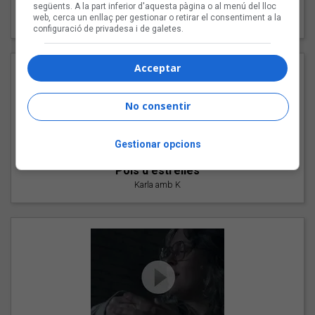
"Les cabres"
següents. A la part inferior d'aquesta pàgina o al menú del lloc
web, cerca un enllaç per gestionar o retirar el consentiment a la
94 Rules amb Compte
configuració de privadesa i de galetes.
Acceptar
No consentir
Gestionar opcions
"Pols d'estrelles"
Karla amb K