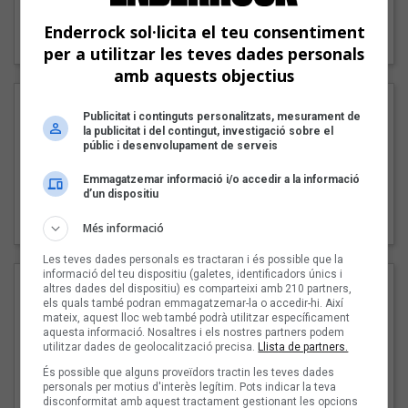
"Lo bueno y lo malo"
Enderrock sol·licita el teu consentiment
Carmen y María
per a utilitzar les teves dades personals
amb aquests objectius
Publicitat i continguts personalitzats, mesurament de
la publicitat i del contingut, investigació sobre el
públic i desenvolupament de serveis
Emmagatzemar informació i/o accedir a la informació
d’un dispositiu
"Posidònia"
Pep Álvarez amb Joan Muntaner (Xanguito)
Més informació
Les teves dades personals es tractaran i és possible que la
informació del teu dispositiu (galetes, identificadors únics i
altres dades del dispositiu) es comparteixi amb 210 partners,
els quals també podran emmagatzemar-la o accedir-hi. Així
mateix, aquest lloc web també podrà utilitzar específicament
aquesta informació. Nosaltres i els nostres partners podem
utilitzar dades de geolocalització precisa.
Llista de partners.
És possible que alguns proveïdors tractin les teves dades
personals per motius d'interès legítim. Pots indicar la teva
disconformitat amb aquest tractament gestionant les opcions