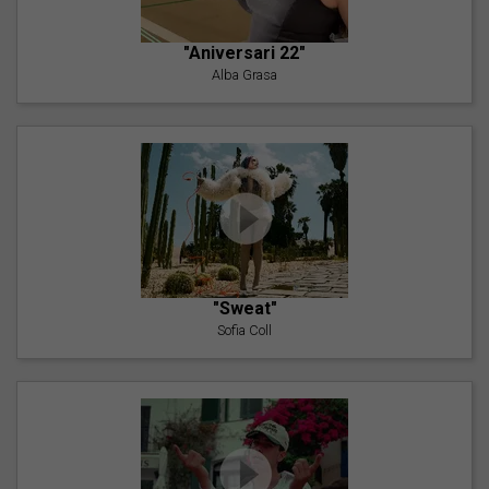
"Aniversari 22"
Alba Grasa
"Sweat"
Sofia Coll