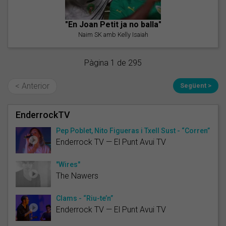
"En Joan Petit ja no balla"
Naim SK amb Kelly Isaiah
Pàgina 1 de 295
< Anterior
Següent >
EnderrockTV
Pep Poblet, Nito Figueras i Txell Sust - “Corren”
Enderrock TV — El Punt Avui TV
"Wires"
The Nawers
Clams - “Riu-te’n”
Enderrock TV — El Punt Avui TV