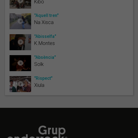
Kibo
"Aquell tren"
Na Xisca
"Abisselfa"
K.Montes
"Absència"
Solk
"Rispect"
Xiula