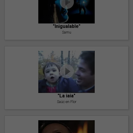
"Inigualable"
Samu
"La iaia"
Saüc en Flor