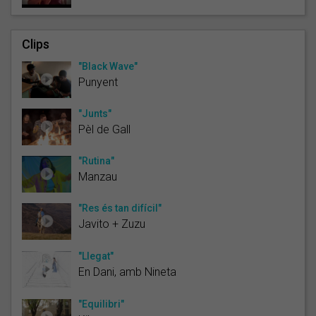
Clips
"Black Wave"
Punyent
"Junts"
Pèl de Gall
"Rutina"
Manzau
"Res és tan difícil"
Javito + Zuzu
"Llegat"
En Dani, amb Nineta
"Equilibri"