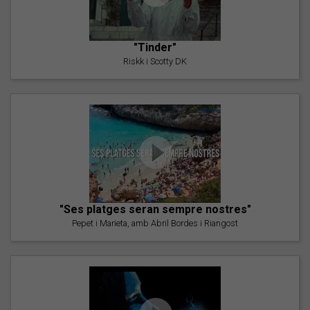
"Tinder"
Riskk i Scotty DK
"Ses platges seran sempre nostres"
Pepet i Marieta, amb Abril Bordes i Riangost