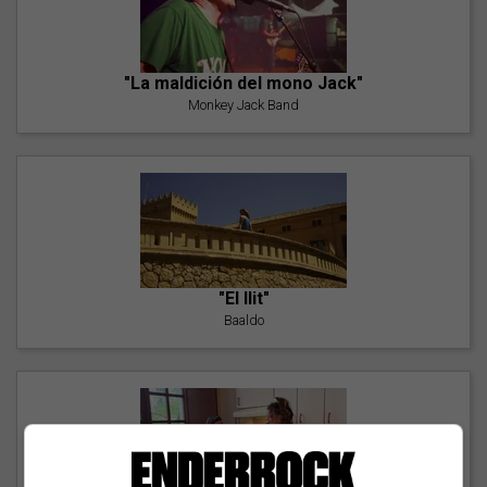
"La maldición del mono Jack"
Monkey Jack Band
"El llit"
Baaldo