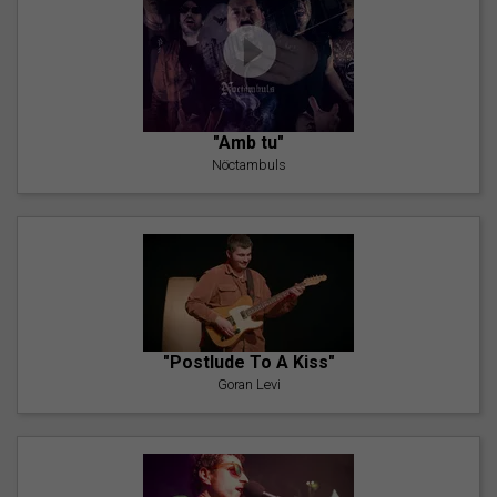
"Amb tu"
Nöctambuls
"Postlude To A Kiss"
Goran Levi