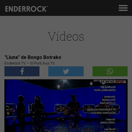
Men
de
nav
Vídeos
"Lluna" de Bongo Botrako
Enderrock TV — El Punt Avui TV