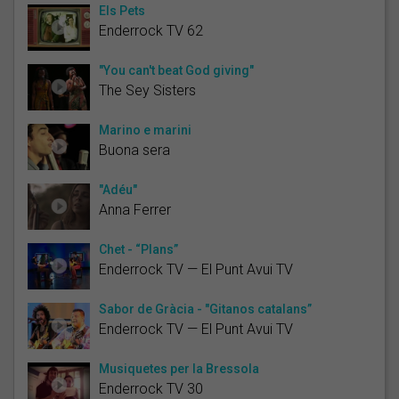
Els Pets
Enderrock TV 62
"You can't beat God giving"
The Sey Sisters
Marino e marini
Buona sera
"Adéu"
Anna Ferrer
Chet - “Plans”
Enderrock TV — El Punt Avui TV
Sabor de Gràcia - "Gitanos catalans”
Enderrock TV — El Punt Avui TV
Musiquetes per la Bressola
Enderrock TV 30