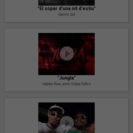
"El sopar d'una nit d'estiu"
Gemm Sol
"Jungla"
Maken Row, amb Gioba Fellini