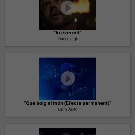
"Irreverent"
Vrademargk
"Que boig el món (Efecte permanent)"
Lax'n'Busto