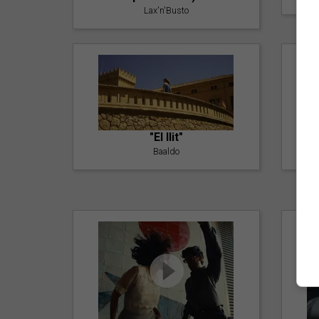
Lax'n'Busto
"El llit"
Baaldo