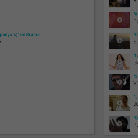
R
"A
Po
espanyols)" de Brams
"C
ó
Se
"L
G
"S
Ví
"J
Jú
"O
P