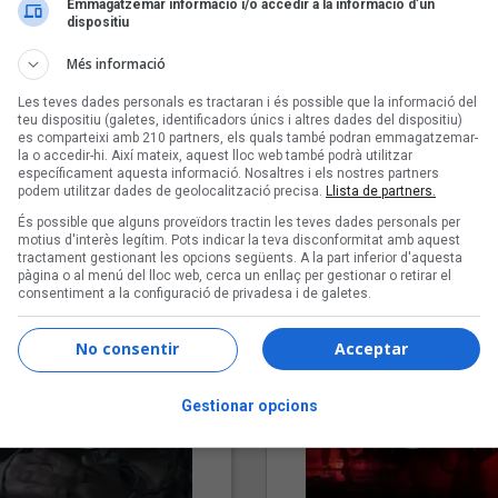
Emmagatzemar informació i/o accedir a la informació d’un
dispositiu
Més informació
Les teves dades personals es tractaran i és possible que la informació del
teu dispositiu (galetes, identificadors únics i altres dades del dispositiu)
es comparteixi amb 210 partners, els quals també podran emmagatzemar-
la o accedir-hi. Així mateix, aquest lloc web també podrà utilitzar
específicament aquesta informació. Nosaltres i els nostres partners
podem utilitzar dades de geolocalització precisa.
Llista de partners.
"Lo bueno y lo malo"
"Posidònia"
És possible que alguns proveïdors tractin les teves dades personals per
Carmen y María
Pep Álvarez amb Joan Muntan
motius d'interès legítim. Pots indicar la teva disconformitat amb aquest
(Xanguito)
tractament gestionant les opcions següents. A la part inferior d'aquesta
pàgina o al menú del lloc web, cerca un enllaç per gestionar o retirar el
consentiment a la configuració de privadesa i de galetes.
No consentir
Acceptar
Gestionar opcions