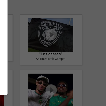
er
"Les cabres"
94 Rules amb Compte