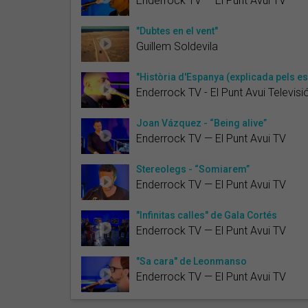
Enderrock TV — El Punt Avui TV
"Dubtes en el vent"
Guillem Soldevila
"Història d'Espanya (explicada pels 
Enderrock TV - El Punt Avui Televisi
Joan Vázquez - “Being alive”
Enderrock TV — El Punt Avui TV
Stereolegs - “Somiarem”
Enderrock TV — El Punt Avui TV
"Infinitas calles" de Gala Cortés
Enderrock TV — El Punt Avui TV
"Sa cara" de Leonmanso
Enderrock TV — El Punt Avui TV