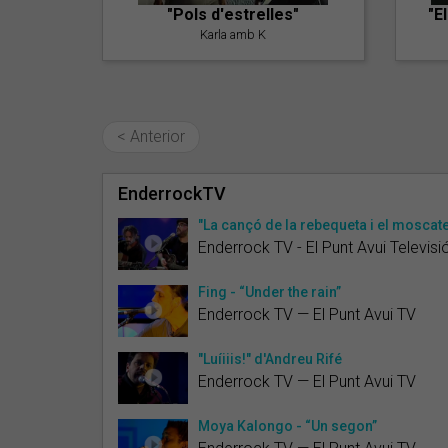
"Pols d'estrelles"
"E
Karla amb K
< Anterior
EnderrockTV
"La cançó de la rebequeta i el moscate
Enderrock TV - El Punt Avui Televisi
Fing - “Under the rain”
Enderrock TV — El Punt Avui TV
"Luíiiis!" d'Andreu Rifé
Enderrock TV — El Punt Avui TV
Moya Kalongo - “Un segon”