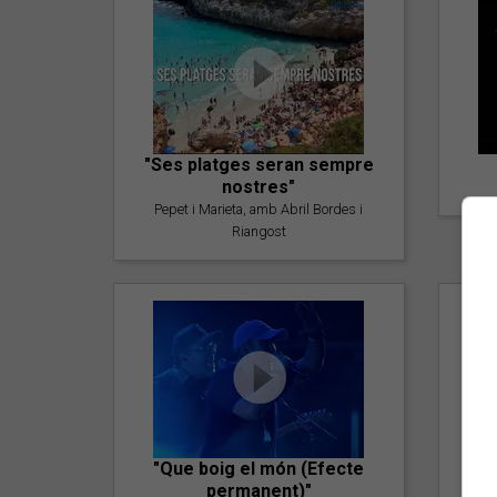
"Ses platges seran sempre
nostres"
Pepet i Marieta, amb Abril Bordes i
Riangost
"Que boig el món (Efecte
permanent)"