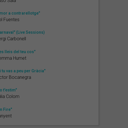
usó Sala
mor a contrarellotge"
l Fuentes
arnaval" (Live Sessions)
rgi Carbonell
es lleis del teu cos"
emma Humet
i tu vas a peu per Gràcia"
ctor Bocanegra
o t'estim"
lia Colom
n Fire"
unyent