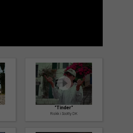
"Tinder"
Riskk i Scotty DK