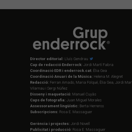
Director editorial:
Lluís Gendrau
Cap de redacció Enderrock:
Jordi Martí Fabra
Coordinació EDR i enderrock.cat:
Èlia Gea
Coordinació Anuari de la Música:
Helena M. Alegret
Redacció:
Ferran Amado, Maria Folqué, Èlia Gea, Jordi Mart
Vilarnau i Sergi Núñez
Disseny i maquetació:
Manuel Cuyàs
Caps de fotografia:
Juan Miguel Morales
Assessorament lingüístic:
Berta Herreros
Subscripcions:
Rosa E. Massaguer
Gerència i projectes:
Jordi Novell
Publicitat i producció:
Rosa E. Massaguer