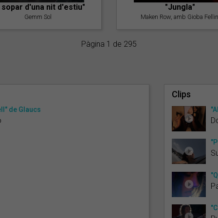
l sopar d'una nit d'estiu"
"Jungla"
Gemm Sol
Maken Row, amb Gioba Fellin
Pàgina 1 de 295
Clips
ll" de Glaucs
"A
ó
Do
"P
S
"Q
P
"C