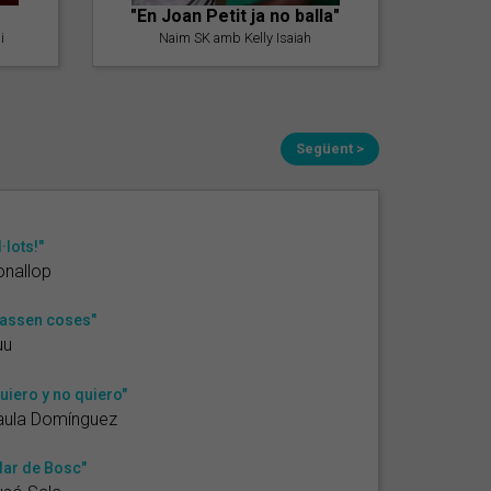
"En Joan Petit ja no balla"
i
Naim SK amb Kelly Isaiah
Següent >
l·lots!"
nallop
assen coses"
uu
uiero y no quiero"
aula Domínguez
lar de Bosc"