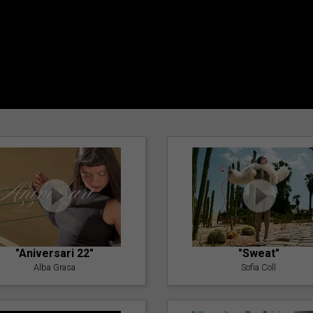
"Aniversari 22"
"Sweat"
Alba Grasa
Sofia Coll