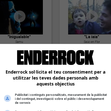
"Inigualable"
"La iaia"
Samu
Saüc en Flor
Enderrock sol·licita el teu consentiment per a
utilitzar les teves dades personals amb
aquests objectius
Publicitat i continguts personalitzats, mesurament de la publicitat
"Postlude To A Kiss"
i del contingut, investigació sobre el públic i desenvolupament
Goran Levi
de serveis
"Amb tu"
Nöctambuls