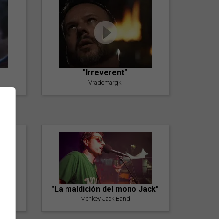
"Irreverent"
Vrademargk
"La maldición del mono Jack"
Monkey Jack Band