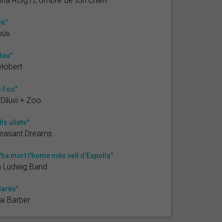
na Roig i L'ombre de ton Chien
lè"
bús
lou"
lobert
l Foc"
 Diluvi + Zoo
lls ullets"
leasant Dreams
'ha mort l'home més vell d'Espolla"
a Ludwig Band
arès"
ai Barber