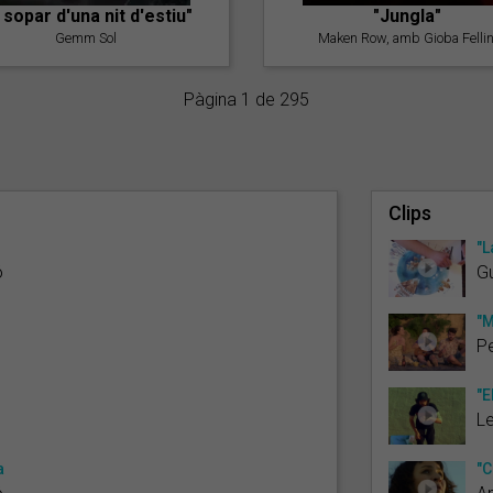
l sopar d'una nit d'estiu"
"Jungla"
Gemm Sol
Maken Row, amb Gioba Fellin
Pàgina 1 de 295
Clips
"L
ó
G
"M
Pe
"E
L
a
"C