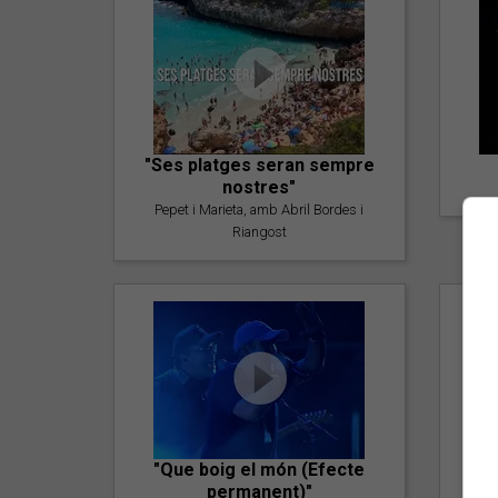
"Ses platges seran sempre
nostres"
Pepet i Marieta, amb Abril Bordes i
Riangost
"Que boig el món (Efecte
permanent)"