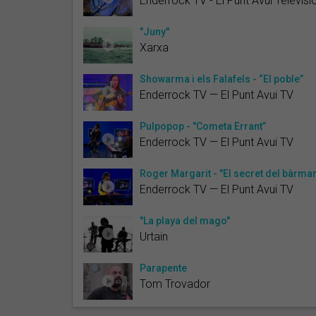
Enderrock TV - El Punt Avui Televisi
"Juny"
Xarxa
Showarma i els Falafels - “El poble”
Enderrock TV — El Punt Avui TV
Pulpopop - "Cometa Errant”
Enderrock TV — El Punt Avui TV
Roger Margarit - "El secret del bàrma
Enderrock TV — El Punt Avui TV
"La playa del mago"
Urtain
Parapente
Tom Trovador