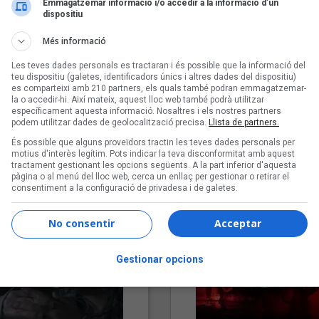
Emmagatzemar informació i/o accedir a la informació d’un
dispositiu
Més informació
Les teves dades personals es tractaran i és possible que la informació del
teu dispositiu (galetes, identificadors únics i altres dades del dispositiu)
es comparteixi amb 210 partners, els quals també podran emmagatzemar-
la o accedir-hi. Així mateix, aquest lloc web també podrà utilitzar
específicament aquesta informació. Nosaltres i els nostres partners
podem utilitzar dades de geolocalització precisa.
Llista de partners.
"Lo bueno y lo malo"
"Posidònia"
És possible que alguns proveïdors tractin les teves dades personals per
Carmen y María
Pep Álvarez amb Joan Muntan
motius d'interès legítim. Pots indicar la teva disconformitat amb aquest
tractament gestionant les opcions següents. A la part inferior d'aquesta
(Xanguito)
pàgina o al menú del lloc web, cerca un enllaç per gestionar o retirar el
consentiment a la configuració de privadesa i de galetes.
No consentir
Acceptar
Gestionar opcions