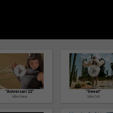
"Aniversari 22"
"Sweat"
Alba Grasa
Sofia Coll