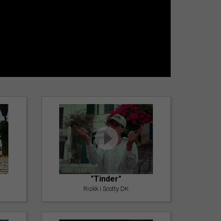
"Tinder"
Riskk i Scotty DK