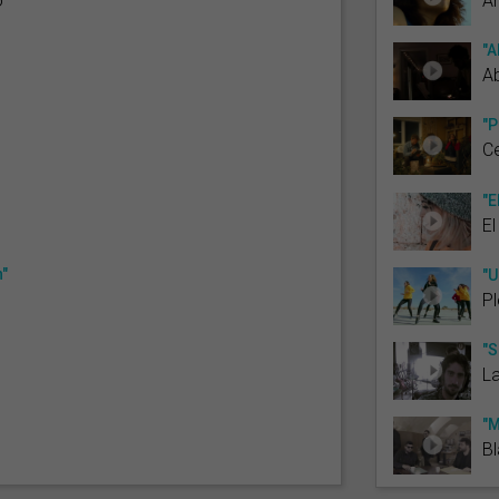
ó
An
"A
A
"P
Ce
"E
El
n"
"U
P
"S
L
"M
Bl