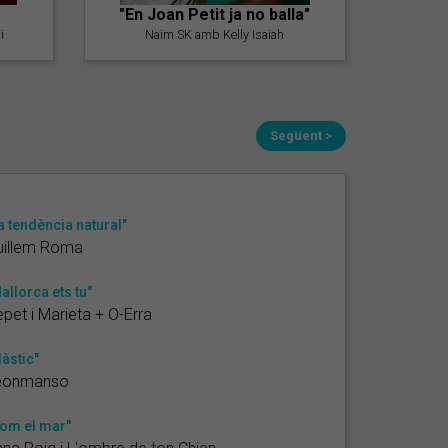
"En Joan Petit ja no balla"
i
Naim SK amb Kelly Isaiah
Següent >
a tendència natural"
uillem Roma
allorca ets tu"
pet i Marieta + O-Erra
làstic"
eonmanso
om el mar"