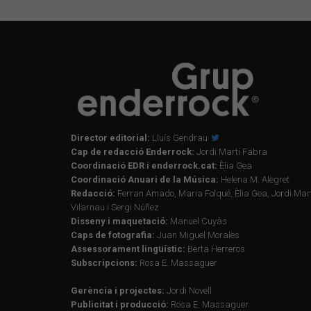
Director editorial:
Lluís Gendrau
Cap de redacció Enderrock:
Jordi Martí Fabra
Coordinació EDR i enderrock.cat:
Èlia Gea
Coordinació Anuari de la Música:
Helena M. Alegret
Redacció:
Ferran Amado, Maria Folqué, Èlia Gea, Jordi Mart
Vilarnau i Sergi Núñez
Disseny i maquetació:
Manuel Cuyàs
Caps de fotografia:
Juan Miguel Morales
Assessorament lingüístic:
Berta Herreros
Subscripcions:
Rosa E. Massaguer
Gerència i projectes:
Jordi Novell
Publicitat i producció:
Rosa E. Massaguer