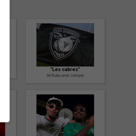
er
"Les cabres"
94 Rules amb Compte