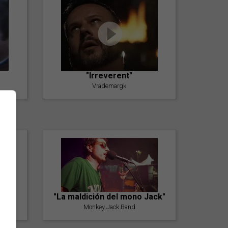
"Irreverent"
Vrademargk
"La maldición del mono Jack"
Monkey Jack Band