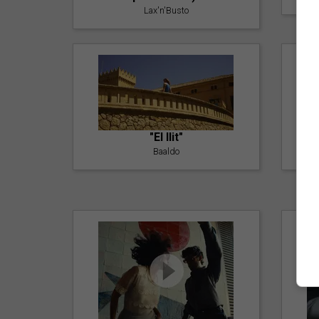
Lax'n'Busto
"El llit"
Baaldo