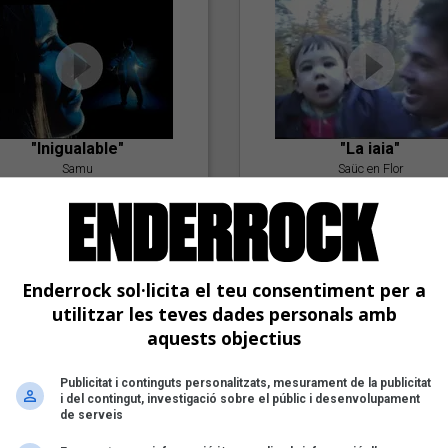
"Inigualable"
"La iaia"
Samu
Saüc en Flor
Enderrock sol·licita el teu consentiment per a
utilitzar les teves dades personals amb
aquests objectius
Publicitat i continguts personalitzats, mesurament de la publicitat
"Postlude To A Kiss"
i del contingut, investigació sobre el públic i desenvolupament
Goran Levi
de serveis
"Amb tu"
Nöctambuls