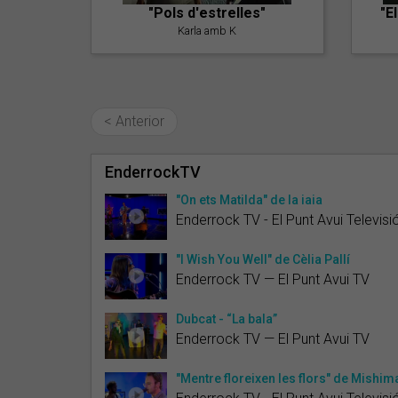
"Pols d'estrelles"
"E
Karla amb K
< Anterior
EnderrockTV
"On ets Matilda" de la iaia
Enderrock TV - El Punt Avui Televisi
"I Wish You Well" de Cèlia Pallí
Enderrock TV — El Punt Avui TV
Dubcat - “La bala”
Enderrock TV — El Punt Avui TV
"Mentre floreixen les flors" de Mishim