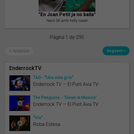
"En Joan Petit ja no balla"
Naim SK amb Kelly Isaiah
Pàgina 1 de 295
< Anterior
Següent >
EnderrockTV
TAO - "Una vida gris”
Enderrock TV — El Punt Avui TV
The Penguins - “Down in Mexico”
Enderrock TV — El Punt Avui TV
"Viu"
Roba Estesa