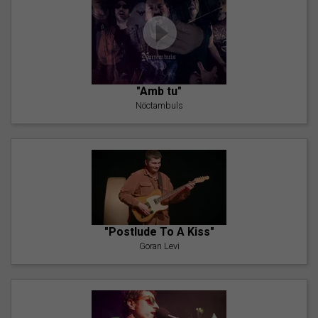
"Amb tu"
Nöctambuls
"Postlude To A Kiss"
Goran Levi