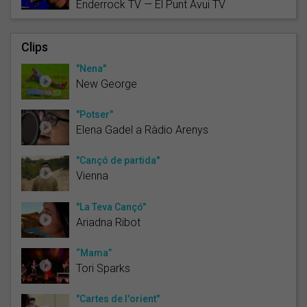
Enderrock TV — El Punt Avui TV
Clips
"Nena"
New George
"Potser"
Elena Gadel a Ràdio Arenys
"Cançó de partida"
Vienna
"La Teva Cançó"
Ariadna Ribot
“Mama”
Tori Sparks
"Cartes de l'orient"