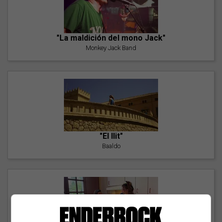
"La maldición del mono Jack"
Monkey Jack Band
"El llit"
Baaldo