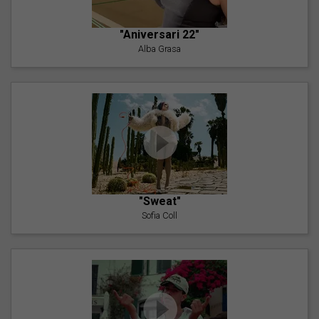
"Aniversari 22"
Alba Grasa
"Sweat"
Sofia Coll