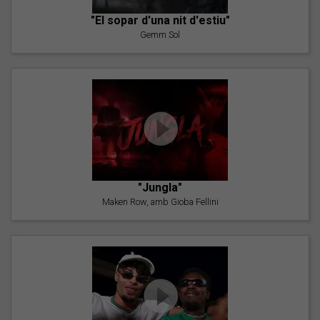
"El sopar d'una nit d'estiu"
Gemm Sol
"Jungla"
Maken Row, amb Gioba Fellini