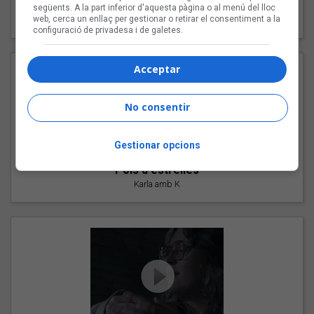
"Les cabres"
següents. A la part inferior d'aquesta pàgina o al menú del lloc
web, cerca un enllaç per gestionar o retirar el consentiment a la
94 Rules amb Compte
configuració de privadesa i de galetes.
Acceptar
No consentir
Gestionar opcions
"Pols d'estrelles"
Karla amb K