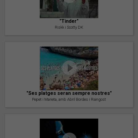
"Tinder"
Riskk i Scotty DK
"Ses platges seran sempre nostres"
Pepet i Marieta, amb Abril Bordes i Riangost