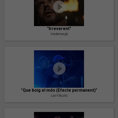
"Irreverent"
Vrademargk
"Que boig el món (Efecte permanent)"
Lax'n'Busto