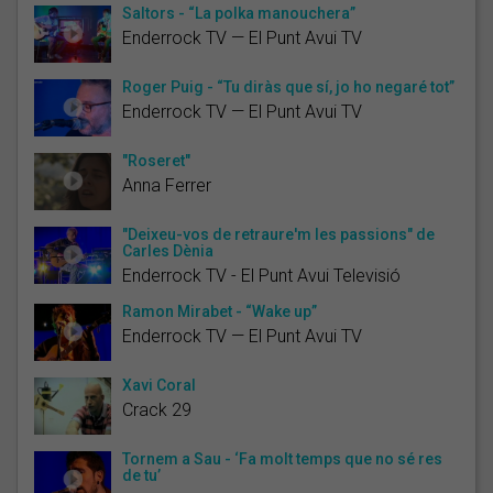
Saltors - “La polka manouchera”
Enderrock TV — El Punt Avui TV
Roger Puig - “Tu diràs que sí, jo ho negaré tot”
Enderrock TV — El Punt Avui TV
"Roseret"
Anna Ferrer
"Deixeu-vos de retraure'm les passions" de
Carles Dènia
Enderrock TV - El Punt Avui Televisió
Ramon Mirabet - “Wake up”
Enderrock TV — El Punt Avui TV
Xavi Coral
Crack 29
Tornem a Sau - ‘Fa molt temps que no sé res
de tu’