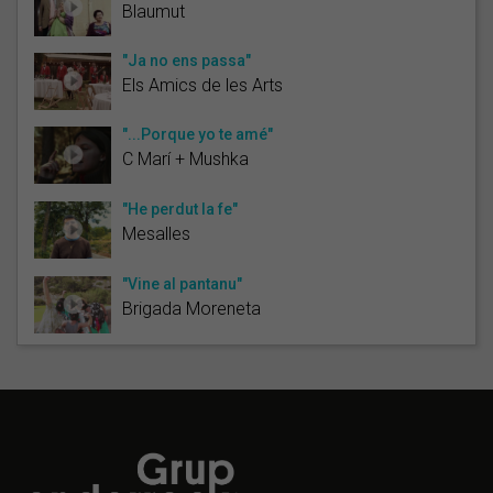
Blaumut
"Ja no ens passa"
Els Amics de les Arts
"...Porque yo te amé"
C Marí + Mushka
"He perdut la fe"
Mesalles
"Vine al pantanu"
Brigada Moreneta