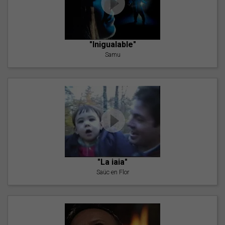
"Inigualable"
Samu
"La iaia"
Saüc en Flor