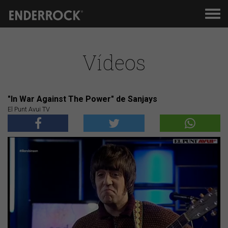
Men
de
nav
Vídeos
"In War Against The Power" de Sanjays
El Punt Avui TV