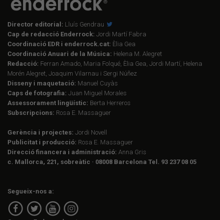
Director editorial:
Lluís Gendrau
Cap de redacció Enderrock:
Jordi Martí Fabra
Coordinació EDR i enderrock.cat:
Èlia Gea
Coordinació Anuari de la Música:
Helena M. Alegret
Redacció:
Ferran Amado, Maria Folqué, Èlia Gea, Jordi Martí, Helena
Morén Alegret, Joaquim Vilarnau i Sergi Núñez
Disseny i maquetació:
Manuel Cuyàs
Caps de fotografia:
Juan Miguel Morales
Assessorament lingüístic:
Berta Herreros
Subscripcions:
Rosa E. Massaguer
Gerència i projectes:
Jordi Novell
Publicitat i producció:
Rosa E. Massaguer
Direcció financera i administració:
Anna Gris
c. Mallorca, 221, sobreàtic · 08008 Barcelona Tel. 93 237 08 05
Segueix-nos a: