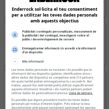
"Lo bueno y lo malo"
Enderrock sol·licita el teu consentiment
Carmen y María
per a utilitzar les teves dades personals
amb aquests objectius
Publicitat i continguts personalitzats, mesurament de
la publicitat i del contingut, investigació sobre el
públic i desenvolupament de serveis
Emmagatzemar informació i/o accedir a la informació
d’un dispositiu
"Posidònia"
Pep Álvarez amb Joan Muntaner (Xanguito)
Més informació
Les teves dades personals es tractaran i és possible que la
informació del teu dispositiu (galetes, identificadors únics i
altres dades del dispositiu) es comparteixi amb 210 partners,
els quals també podran emmagatzemar-la o accedir-hi. Així
mateix, aquest lloc web també podrà utilitzar específicament
aquesta informació. Nosaltres i els nostres partners podem
utilitzar dades de geolocalització precisa.
Llista de partners.
És possible que alguns proveïdors tractin les teves dades
personals per motius d'interès legítim. Pots indicar la teva
disconformitat amb aquest tractament gestionant les opcions