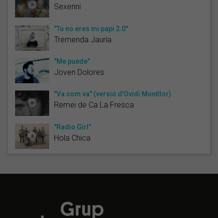
Sexenni
"Tu no eres mi papi 2.0"
Tremenda Jauría
"Me puede"
Joven Dolores
"Va com va" (versió d'Ovidi Montllor)
Remei de Ca La Fresca
"Radio Girl"
Hola Chica