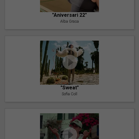
"Aniversari 22"
Alba Grasa
"Sweat"
Sofia Coll