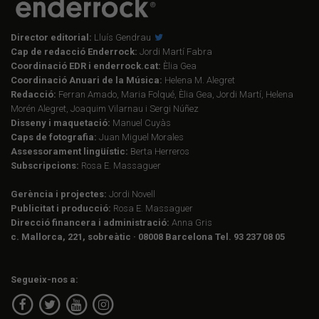
Director editorial:
Lluís Gendrau
Cap de redacció Enderrock:
Jordi Martí Fabra
Coordinació EDR i enderrock.cat:
Èlia Gea
Coordinació Anuari de la Música:
Helena M. Alegret
Redacció:
Ferran Amado, Maria Folqué, Èlia Gea, Jordi Martí, Helena
Morén Alegret, Joaquim Vilarnau i Sergi Núñez
Disseny i maquetació:
Manuel Cuyàs
Caps de fotografia:
Juan Miguel Morales
Assessorament lingüístic:
Berta Herreros
Subscripcions:
Rosa E. Massaguer
Gerència i projectes:
Jordi Novell
Publicitat i producció:
Rosa E. Massaguer
Direcció financera i administració:
Anna Gris
c. Mallorca, 221, sobreàtic · 08008 Barcelona Tel. 93 237 08 05
Segueix-nos a: