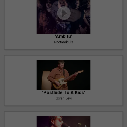
"Amb tu"
Nöctambuls
"Postlude To A Kiss"
Goran Levi