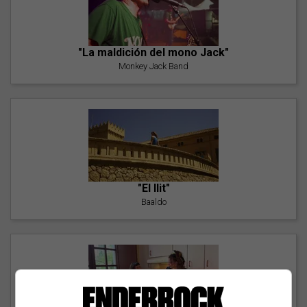
"La maldición del mono Jack"
Monkey Jack Band
"El llit"
Baaldo