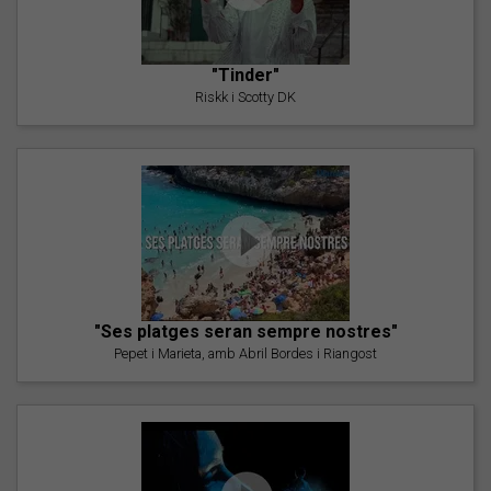
"Tinder"
Riskk i Scotty DK
"Ses platges seran sempre nostres"
Pepet i Marieta, amb Abril Bordes i Riangost