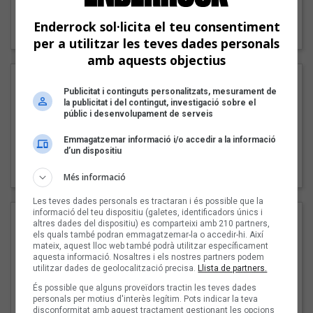
"Lo bueno y lo malo"
Enderrock sol·licita el teu consentiment
Carmen y María
per a utilitzar les teves dades personals
amb aquests objectius
Publicitat i continguts personalitzats, mesurament de
la publicitat i del contingut, investigació sobre el
públic i desenvolupament de serveis
Emmagatzemar informació i/o accedir a la informació
d’un dispositiu
"Posidònia"
Pep Álvarez amb Joan Muntaner (Xanguito)
Més informació
Les teves dades personals es tractaran i és possible que la
informació del teu dispositiu (galetes, identificadors únics i
altres dades del dispositiu) es comparteixi amb 210 partners,
els quals també podran emmagatzemar-la o accedir-hi. Així
mateix, aquest lloc web també podrà utilitzar específicament
aquesta informació. Nosaltres i els nostres partners podem
utilitzar dades de geolocalització precisa.
Llista de partners.
És possible que alguns proveïdors tractin les teves dades
personals per motius d'interès legítim. Pots indicar la teva
disconformitat amb aquest tractament gestionant les opcions