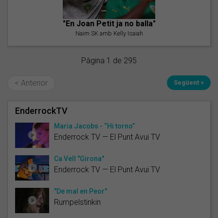
"En Joan Petit ja no balla"
Naim SK amb Kelly Isaiah
Pàgina 1 de 295
< Anterior
Següent >
EnderrockTV
Maria Jacobs - “Hi torno”
Enderrock TV — El Punt Avui TV
Ca Vell "Girona"
Enderrock TV — El Punt Avui TV
"De mal en Peor"
Rumpelstinkin