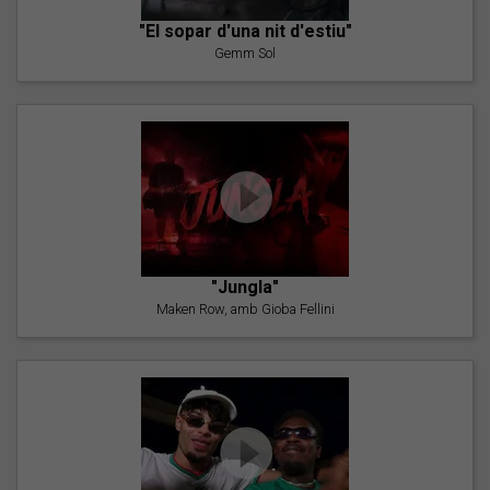
"El sopar d'una nit d'estiu"
Gemm Sol
"Jungla"
Maken Row, amb Gioba Fellini