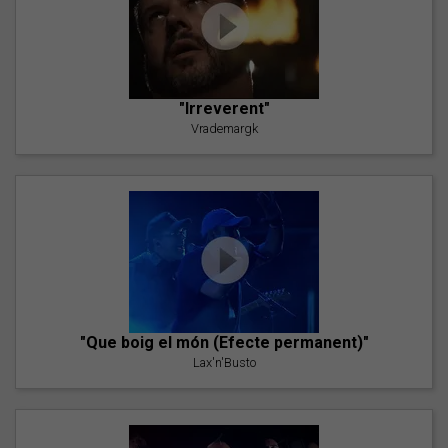
"Irreverent"
Vrademargk
"Que boig el món (Efecte permanent)"
Lax'n'Busto