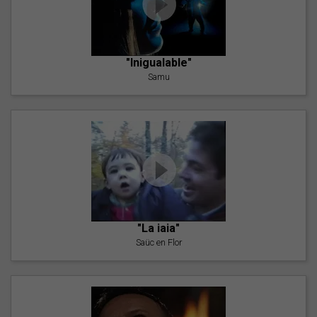
"Inigualable"
Samu
"La iaia"
Saüc en Flor