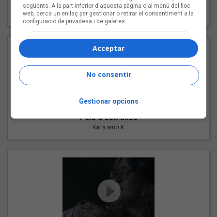
"Les cabres"
següents. A la part inferior d'aquesta pàgina o al menú del lloc
94 Rules amb Compte
web, cerca un enllaç per gestionar o retirar el consentiment a la
configuració de privadesa i de galetes.
Acceptar
No consentir
Gestionar opcions
"Pols d'estrelles"
Karla amb K