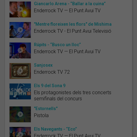
Giancarlo Arena - “Ballar a la cuina”
Enderrock TV — El Punt Avui TV
"Mentre floreixen les flors" de Mishima
Enderrock TV - El Punt Avui Televisió
Rúpits - “Busco un lloc”
Enderrock TV — El Punt Avui TV
Sanjosex
Enderrock TV 72
Els 9 del Sona 9
Els protagonistes dels tres concerts
semifinals del concurs
"Estornells"
Pistola
Els Navegants - “Eco”
Enderrock TV — El Punt Avui TV