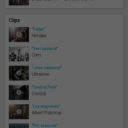
Clips
"Faltar"
Himàlia
"Verí caducat"
Crim
"Jove catalanet"
Ultralone
"Central Park"
Coriolà
"Les engrunes"
Albert Palomar
"Per la borda"