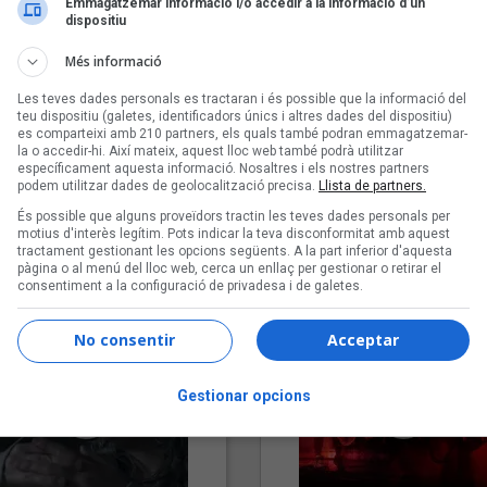
Emmagatzemar informació i/o accedir a la informació d’un
dispositiu
Més informació
Les teves dades personals es tractaran i és possible que la informació del
teu dispositiu (galetes, identificadors únics i altres dades del dispositiu)
es comparteixi amb 210 partners, els quals també podran emmagatzemar-
la o accedir-hi. Així mateix, aquest lloc web també podrà utilitzar
específicament aquesta informació. Nosaltres i els nostres partners
podem utilitzar dades de geolocalització precisa.
Llista de partners.
"Lo bueno y lo malo"
"Posidònia"
És possible que alguns proveïdors tractin les teves dades personals per
Carmen y María
Pep Álvarez amb Joan Muntan
motius d'interès legítim. Pots indicar la teva disconformitat amb aquest
tractament gestionant les opcions següents. A la part inferior d'aquesta
(Xanguito)
pàgina o al menú del lloc web, cerca un enllaç per gestionar o retirar el
consentiment a la configuració de privadesa i de galetes.
No consentir
Acceptar
Gestionar opcions