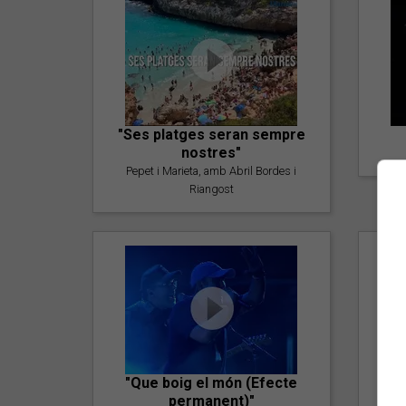
"Ses platges seran sempre
nostres"
Pepet i Marieta, amb Abril Bordes i
Riangost
"Que boig el món (Efecte
permanent)"