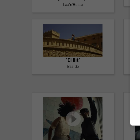
Lax'n'Busto
"El llit"
Baaldo