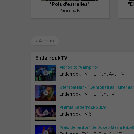
"Pols d'estrelles"
"E
Karla amb K
< Anterior
EnderrockTV
Morosito "Vampiro"
Enderrock TV — El Punt Avui TV
S’temple Bar - “De monstres i sirenes”
Enderrock TV — El Punt TV
Premis Enderrock 2009
Enderrock TV 6
"Vals de tardor" de Josep Maria Ribel