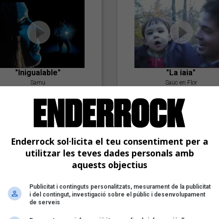
"Inigualable"
"La iaia"
Samu
Saüc en Flor
Enderrock sol·licita el teu consentiment per a
utilitzar les teves dades personals amb
aquests objectius
Publicitat i continguts personalitzats, mesurament de la publicitat
"Postlude To A Kiss"
i del contingut, investigació sobre el públic i desenvolupament
Goran Levi
de serveis
"Amb tu"
Nöctambuls