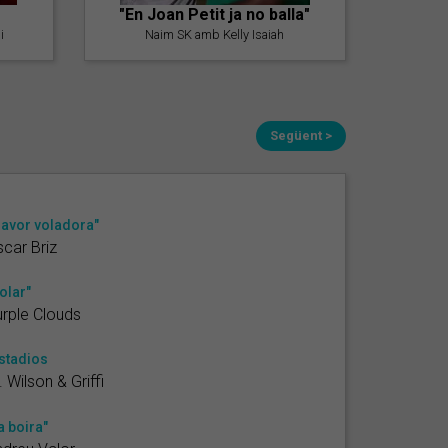
"En Joan Petit ja no balla"
i
Naim SK amb Kelly Isaiah
Següent >
lavor voladora"
car Briz
olar"
rple Clouds
stadios
. Wilson & Griffi
a boira"