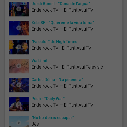
Jordi Bonell - “Dona de l’aigua”
Enderrock TV — El Punt Avui TV
Xebi SF - “Quiéreme la vida toma”
Enderrock TV — El Punt Avui TV
"Fa calor" de High Times
Enderrock TV - El Punt Avui TV
Via Límit
Enderrock TV - El Punt Avui Televisió
Carles Dènia - "La petenera"
Enderrock TV — El Punt Avui TV
Pësh - “Daily War”
Enderrock TV — El Punt Avui TV
"No ho deixis escapar"
Jès