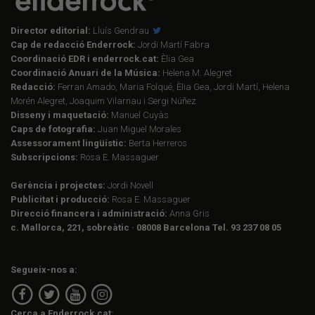
Director editorial:
Lluís Gendrau
Cap de redacció Enderrock:
Jordi Martí Fabra
Coordinació EDR i enderrock.cat:
Èlia Gea
Coordinació Anuari de la Música:
Helena M. Alegret
Redacció:
Ferran Amado, Maria Folqué, Èlia Gea, Jordi Martí, Helena
Morén Alegret, Joaquim Vilarnau i Sergi Núñez
Disseny i maquetació:
Manuel Cuyàs
Caps de fotografia:
Juan Miguel Morales
Assessorament lingüístic:
Berta Herreros
Subscripcions:
Rosa E. Massaguer
Gerència i projectes:
Jordi Novell
Publicitat i producció:
Rosa E. Massaguer
Direcció financera i administració:
Anna Gris
c. Mallorca, 221, sobreàtic · 08008 Barcelona Tel. 93 237 08 05
Segueix-nos a:
Cerca a Enderrock.cat: