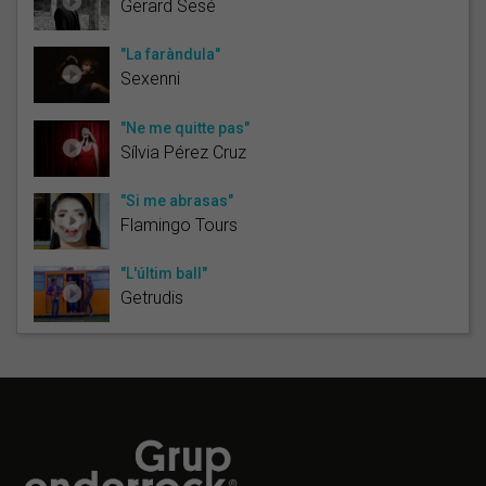
Gerard Sesé
"La faràndula"
Sexenni
"Ne me quitte pas"
Sílvia Pérez Cruz
"Si me abrasas"
Flamingo Tours
"L'últim ball"
Getrudis