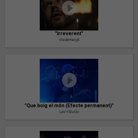
"Irreverent"
Vrademargk
"Que boig el món (Efecte permanent)"
Lax'n'Busto