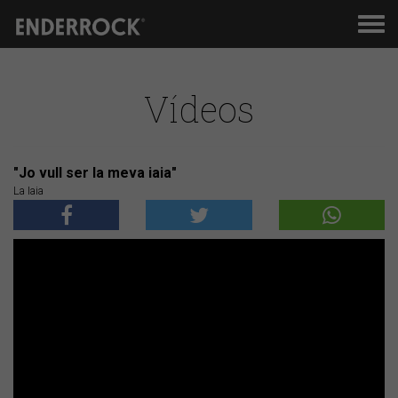
Men
de
nav
Vídeos
"Jo vull ser la meva iaia"
La Iaia