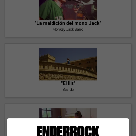
"La maldición del mono Jack"
Monkey Jack Band
"El llit"
Baaldo