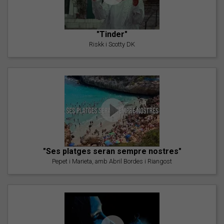
"Tinder"
Riskk i Scotty DK
"Ses platges seran sempre nostres"
Pepet i Marieta, amb Abril Bordes i Riangost