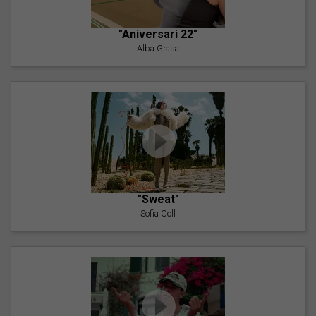
"Aniversari 22"
Alba Grasa
"Sweat"
Sofia Coll