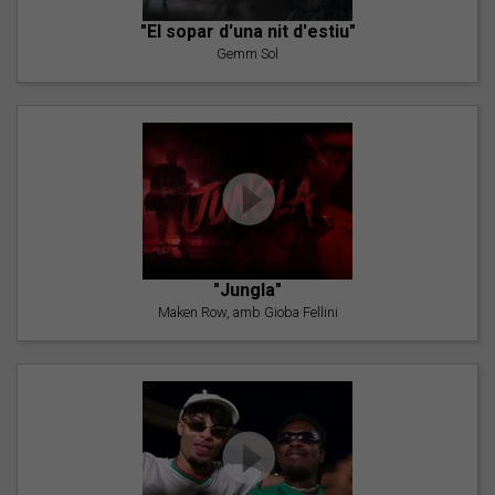
"El sopar d'una nit d'estiu"
Gemm Sol
"Jungla"
Maken Row, amb Gioba Fellini