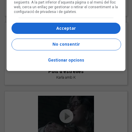
"Les cabres"
següents. A la part inferior d'aquesta pàgina o al menú del lloc
web, cerca un enllaç per gestionar o retirar el consentiment a la
94 Rules amb Compte
configuració de privadesa i de galetes.
Acceptar
No consentir
Gestionar opcions
"Pols d'estrelles"
Karla amb K