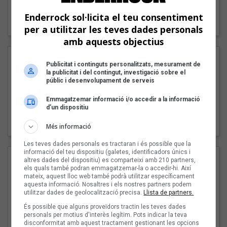
"Lo bueno y lo malo"
Enderrock sol·licita el teu consentiment
Carmen y María
per a utilitzar les teves dades personals
amb aquests objectius
Publicitat i continguts personalitzats, mesurament de
la publicitat i del contingut, investigació sobre el
públic i desenvolupament de serveis
Emmagatzemar informació i/o accedir a la informació
d’un dispositiu
"Posidònia"
Pep Álvarez amb Joan Muntaner (Xanguito)
Més informació
Les teves dades personals es tractaran i és possible que la
informació del teu dispositiu (galetes, identificadors únics i
altres dades del dispositiu) es comparteixi amb 210 partners,
els quals també podran emmagatzemar-la o accedir-hi. Així
mateix, aquest lloc web també podrà utilitzar específicament
aquesta informació. Nosaltres i els nostres partners podem
utilitzar dades de geolocalització precisa.
Llista de partners.
És possible que alguns proveïdors tractin les teves dades
personals per motius d'interès legítim. Pots indicar la teva
disconformitat amb aquest tractament gestionant les opcions