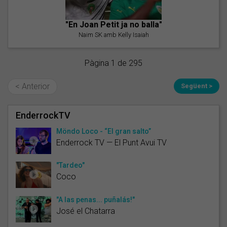
"En Joan Petit ja no balla"
Naim SK amb Kelly Isaiah
Pàgina 1 de 295
< Anterior
Següent >
EnderrockTV
Möndo Loco - “El gran salto”
Enderrock TV — El Punt Avui TV
"Tardeo"
Coco
"A las penas... puñalás!"
José el Chatarra