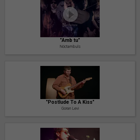
"Amb tu"
Nöctambuls
"Postlude To A Kiss"
Goran Levi