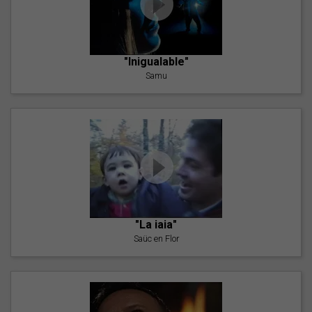
"Inigualable"
Samu
"La iaia"
Saüc en Flor