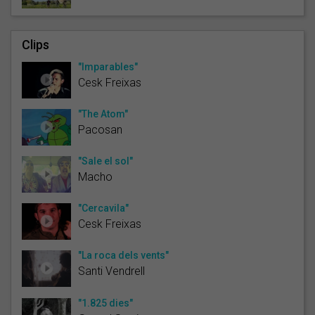
Clips
"Imparables"
Cesk Freixas
"The Atom"
Pacosan
"Sale el sol"
Macho
"Cercavila"
Cesk Freixas
"La roca dels vents"
Santi Vendrell
"1.825 dies"