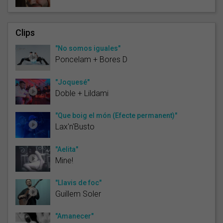
Clips
"No somos iguales"
Poncelam + Bores D
"Joquesé"
Doble + Lildami
"Que boig el món (Efecte permanent)"
Lax'n'Busto
"Aelita"
Mine!
"Llavis de foc"
Guillem Soler
"Amanecer"