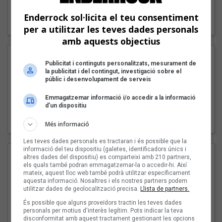
"Lo bueno y lo malo"
Enderrock sol·licita el teu consentiment
Carmen y María
per a utilitzar les teves dades personals
amb aquests objectius
Publicitat i continguts personalitzats, mesurament de
la publicitat i del contingut, investigació sobre el
públic i desenvolupament de serveis
Emmagatzemar informació i/o accedir a la informació
d’un dispositiu
"Posidònia"
Pep Álvarez amb Joan Muntaner (Xanguito)
Més informació
Les teves dades personals es tractaran i és possible que la
informació del teu dispositiu (galetes, identificadors únics i
altres dades del dispositiu) es comparteixi amb 210 partners,
els quals també podran emmagatzemar-la o accedir-hi. Així
mateix, aquest lloc web també podrà utilitzar específicament
aquesta informació. Nosaltres i els nostres partners podem
utilitzar dades de geolocalització precisa.
Llista de partners.
És possible que alguns proveïdors tractin les teves dades
personals per motius d'interès legítim. Pots indicar la teva
disconformitat amb aquest tractament gestionant les opcions