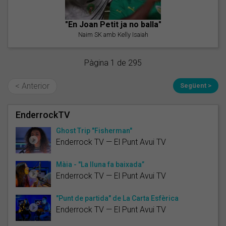
"En Joan Petit ja no balla"
Naim SK amb Kelly Isaiah
Pàgina 1 de 295
< Anterior
Següent >
EnderrockTV
Ghost Trip "Fisherman"
Enderrock TV — El Punt Avui TV
Màia - "La lluna fa baixada”
Enderrock TV — El Punt Avui TV
"Punt de partida" de La Carta Esfèrica
Enderrock TV — El Punt Avui TV