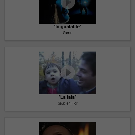
"Inigualable"
Samu
"La iaia"
Saüc en Flor