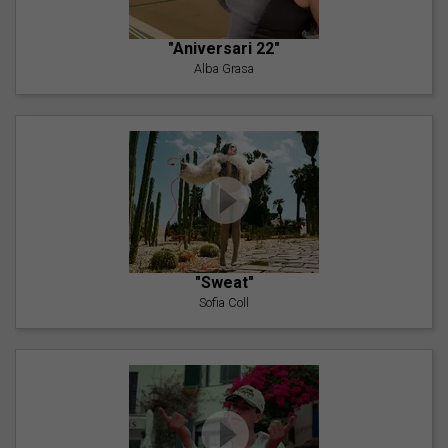
"Aniversari 22"
Alba Grasa
"Sweat"
Sofia Coll