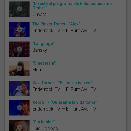
"Directe al programa Els Entusiastes amb
Ombra"
Ombra
The Pinker Tones - “Alex”
Enderrock TV — El Punt Avui TV
"Language"
Jansky
"Sinestesia"
Elen
Xavi Túrnez - “En hores baixes”
Enderrock TV — El Punt Avui TV
Xebi SF - “Quiéreme la vida toma”
Enderrock TV — El Punt Avui TV
"Sin hablar"
Luis Correas