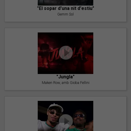
"El sopar d'una nit d'estiu"
Gemm Sol
"Jungla"
Maken Row, amb Gioba Fellini