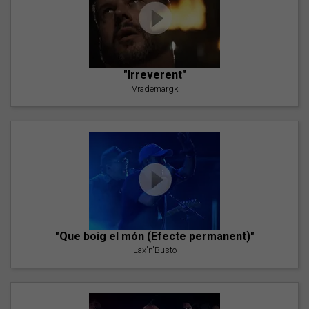
"Irreverent"
Vrademargk
"Que boig el món (Efecte permanent)"
Lax'n'Busto