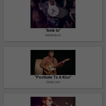
"Amb tu"
Nöctambuls
"Postlude To A Kiss"
Goran Levi