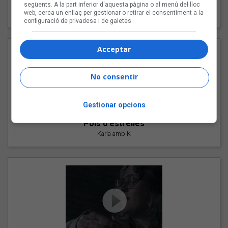
"Les cabres"
següents. A la part inferior d'aquesta pàgina o al menú del lloc
web, cerca un enllaç per gestionar o retirar el consentiment a la
94 Rules amb Compte
configuració de privadesa i de galetes.
Acceptar
No consentir
Gestionar opcions
"Pols d'estrelles"
Karla amb K