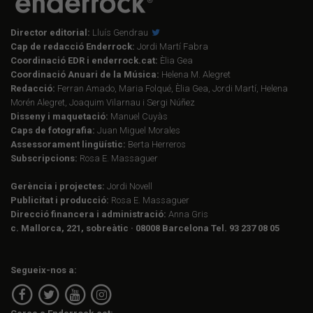
Director editorial:
Lluís Gendrau
Cap de redacció Enderrock:
Jordi Martí Fabra
Coordinació EDR i enderrock.cat:
Èlia Gea
Coordinació Anuari de la Música:
Helena M. Alegret
Redacció:
Ferran Amado, Maria Folqué, Èlia Gea, Jordi Martí, Helena
Morén Alegret, Joaquim Vilarnau i Sergi Núñez
Disseny i maquetació:
Manuel Cuyàs
Caps de fotografia:
Juan Miguel Morales
Assessorament lingüístic:
Berta Herreros
Subscripcions:
Rosa E. Massaguer
Gerència i projectes:
Jordi Novell
Publicitat i producció:
Rosa E. Massaguer
Direcció financera i administració:
Anna Gris
c. Mallorca, 221, sobreàtic · 08008 Barcelona Tel. 93 237 08 05
Segueix-nos a: