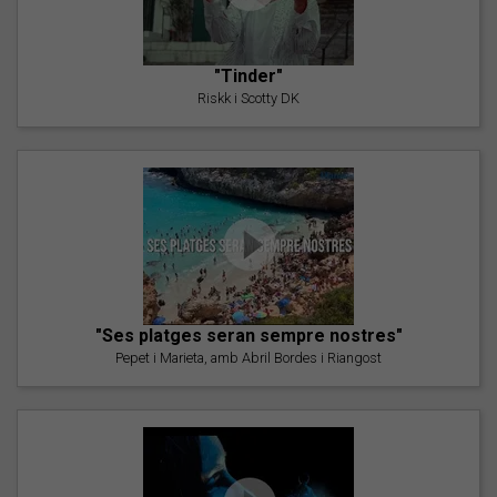
"Tinder"
Riskk i Scotty DK
"Ses platges seran sempre nostres"
Pepet i Marieta, amb Abril Bordes i Riangost