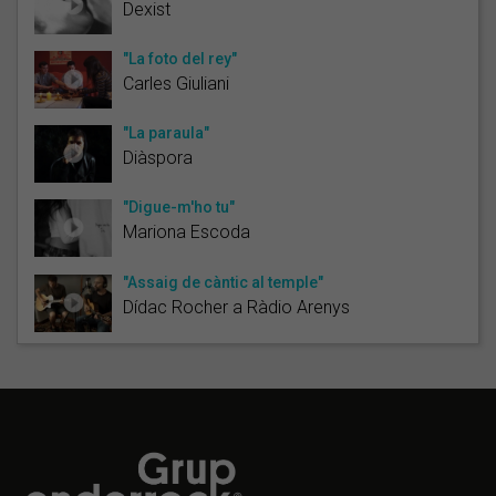
Dexist
"La foto del rey"
Carles Giuliani
"La paraula"
Diàspora
"Digue-m'ho tu"
Mariona Escoda
"Assaig de càntic al temple"
Dídac Rocher a Ràdio Arenys