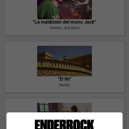
"La maldición del mono Jack"
Monkey Jack Band
"El llit"
Baaldo