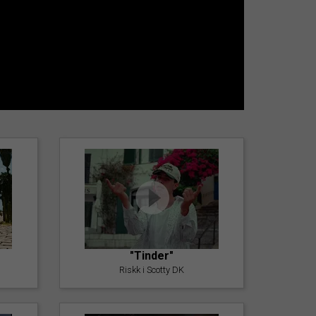
"Tinder"
Riskk i Scotty DK