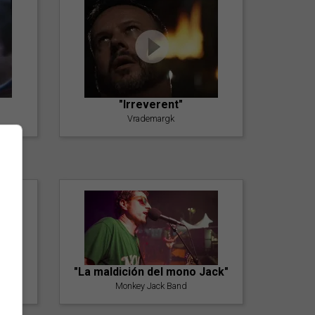
"Irreverent"
Vrademargk
"La maldición del mono Jack"
Monkey Jack Band