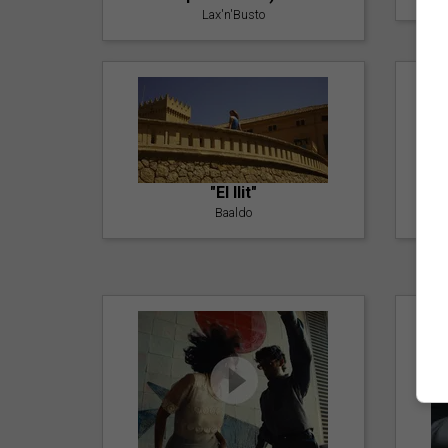
Lax'n'Busto
"El llit"
Baaldo