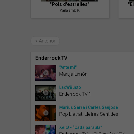
"Pols d'estrelles"
"E
Karla amb K
< Anterior
EnderrockTV
"Ante mi"
Maruja Limón
Lax'n'Busto
Enderrock TV 1
Màrius Serra i Carles Sanjosé
Pop Lletrat. Lletres Sentides
Xeic! - “Cada paraula”