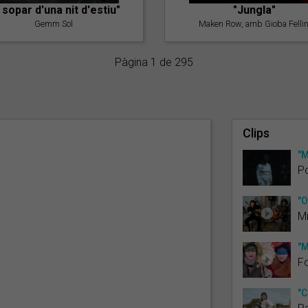
l sopar d'una nit d'estiu"
"Jungla"
Gemm Sol
Maken Row, amb Gioba Fellin
Pàgina 1 de 295
Clips
"M
Po
"O
M
"M
Fo
"C