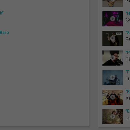
R
h”
"H
Ge
 Baró
"S
Fe
"P
Pè
"F
Tr
"B
Xe
"E
J