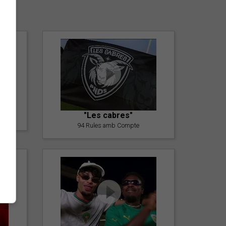
er
"Les cabres"
94 Rules amb Compte