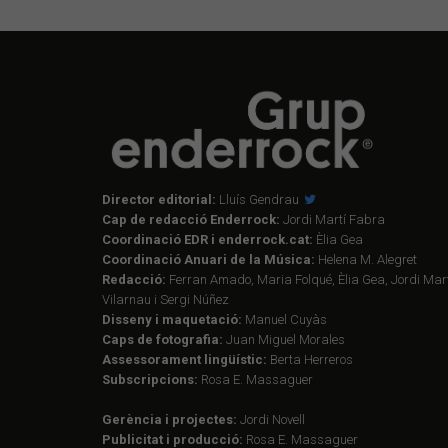
Director editorial:
Lluís Gendrau
Cap de redacció Enderrock:
Jordi Martí Fabra
Coordinació EDR i enderrock.cat:
Èlia Gea
Coordinació Anuari de la Música:
Helena M. Alegret
Redacció:
Ferran Amado, Maria Folqué, Èlia Gea, Jordi Mart
Vilarnau i Sergi Núñez
Disseny i maquetació:
Manuel Cuyàs
Caps de fotografia:
Juan Miguel Morales
Assessorament lingüístic:
Berta Herreros
Subscripcions:
Rosa E. Massaguer
Gerència i projectes:
Jordi Novell
Publicitat i producció:
Rosa E. Massaguer