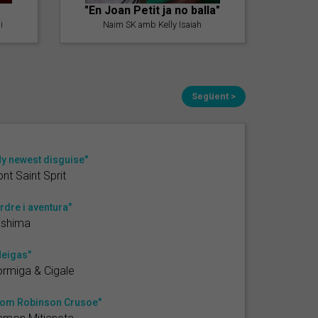
"En Joan Petit ja no balla"
i
Naim SK amb Kelly Isaiah
Següent >
y newest disguise"
nt Saint Sprit
rdre i aventura"
ishima
eigas"
rmiga & Cigale
om Robinson Crusoe"