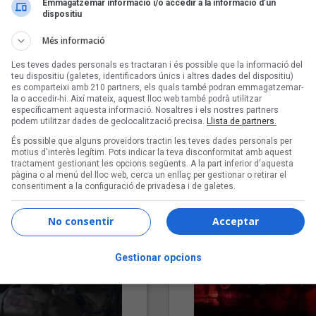
Emmagatzemar informació i/o accedir a la informació d’un
dispositiu
Més informació
Les teves dades personals es tractaran i és possible que la informació del
teu dispositiu (galetes, identificadors únics i altres dades del dispositiu)
es comparteixi amb 210 partners, els quals també podran emmagatzemar-
la o accedir-hi. Així mateix, aquest lloc web també podrà utilitzar
específicament aquesta informació. Nosaltres i els nostres partners
podem utilitzar dades de geolocalització precisa.
Llista de partners.
"Lo bueno y lo malo"
"Posidònia"
És possible que alguns proveïdors tractin les teves dades personals per
Carmen y María
Pep Álvarez amb Joan Muntan
motius d'interès legítim. Pots indicar la teva disconformitat amb aquest
(Xanguito)
tractament gestionant les opcions següents. A la part inferior d'aquesta
pàgina o al menú del lloc web, cerca un enllaç per gestionar o retirar el
consentiment a la configuració de privadesa i de galetes.
No consentir
Acceptar
Gestionar opcions