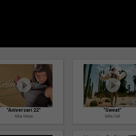
"Aniversari 22"
"Sweat"
Alba Grasa
Sofia Coll