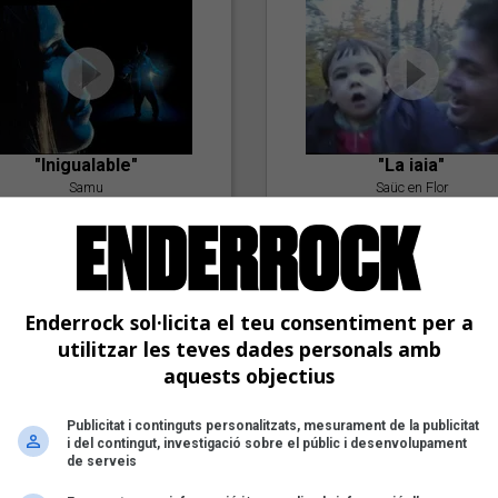
"Inigualable"
"La iaia"
Samu
Saüc en Flor
Enderrock sol·licita el teu consentiment per a
utilitzar les teves dades personals amb
aquests objectius
Publicitat i continguts personalitzats, mesurament de la publicitat
"Postlude To A Kiss"
i del contingut, investigació sobre el públic i desenvolupament
Goran Levi
de serveis
"Amb tu"
Nöctambuls