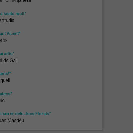
amon Mitjaneta
o sento molt"
rtrudis
ant Vicent"
rro
aradís"
l de Gall
ums!"
iquell
atecs"
ic!
l carrer dels Jocs Florals"
oan Masdéu