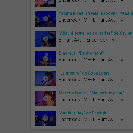
Enderrock TV — El Punt Avui TV
Yacine & The Oriental Groove – "Waala
Enderrock TV — El Punt Avui TV
"Allau d'estrelles solitàries" de Xavier
El Punt Avui - Enderrock TV
Blaumut - "De moment”
Enderrock TV — El Punt Avui TV
"La mestra" de Copa Lotus
Enderrock TV — El Punt Avui TV
Marcos Franz - “Mai en tinc prou”
Enderrock TV — El Punt Avui TV
"Another Day" de Daylight
Enderrock TV — El Punt Avui TV