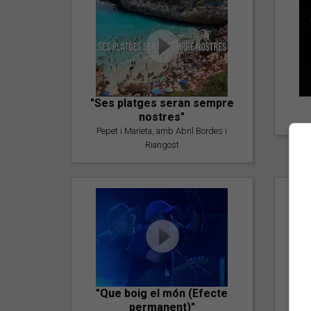
"Ses platges seran sempre
nostres"
Pepet i Marieta, amb Abril Bordes i
Riangost
"Que boig el món (Efecte
permanent)"