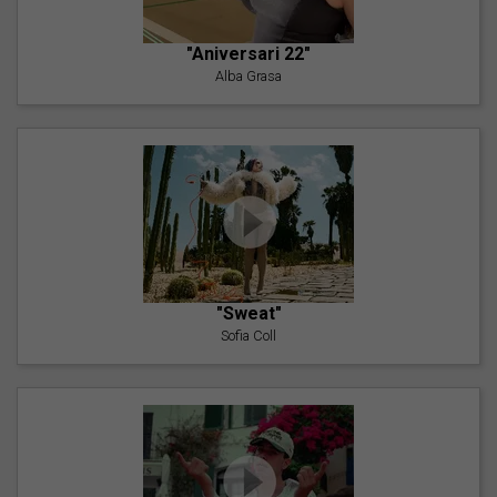
"Aniversari 22"
Alba Grasa
"Sweat"
Sofia Coll