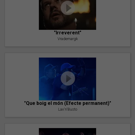
"Irreverent"
Vrademargk
"Que boig el món (Efecte permanent)"
Lax'n'Busto