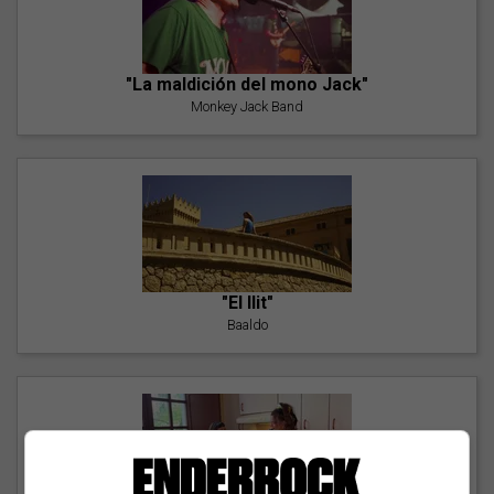
"La maldición del mono Jack"
Monkey Jack Band
"El llit"
Baaldo