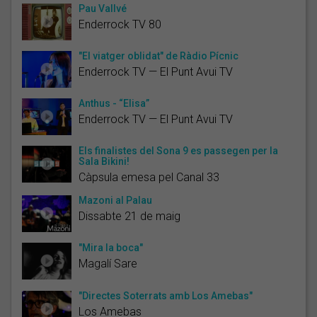
Pau Vallvé
Enderrock TV 80
"El viatger oblidat" de Ràdio Pícnic
Enderrock TV — El Punt Avui TV
Anthus - “Elisa”
Enderrock TV — El Punt Avui TV
Els finalistes del Sona 9 es passegen per la
Sala Bikini!
Càpsula emesa pel Canal 33
Mazoni al Palau
Dissabte 21 de maig
"Mira la boca"
Magalí Sare
"Directes Soterrats amb Los Amebas"
Los Amebas