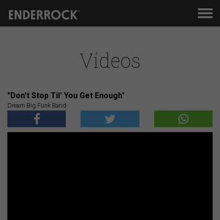
Men
de
nav
Vídeos
"Don't Stop Til' You Get Enough"
Dream Big Funk Band