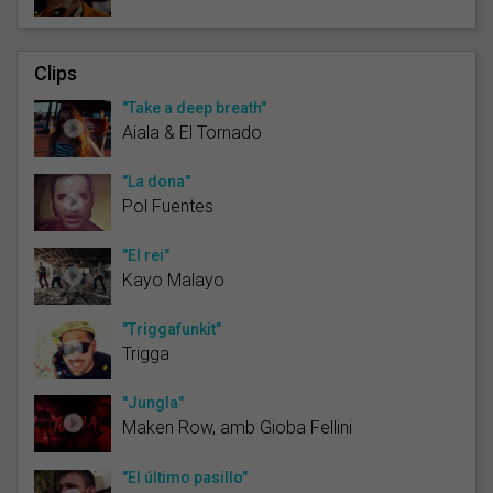
Clips
"Take a deep breath"
Aiala & El Tornado
"La dona"
Pol Fuentes
"El rei"
Kayo Malayo
"Triggafunkit"
Trigga
"Jungla"
Maken Row, amb Gioba Fellini
"El último pasillo"