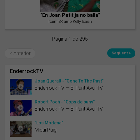
"En Joan Petit ja no balla"
Naim SK amb Kelly Isaiah
Pàgina 1 de 295
< Anterior
Següent >
EnderrockTV
Joan Queralt - "Gone To The Past"
Enderrock TV — El Punt Avui TV
Robert Poch - “Cops de puny”
Enderrock TV — El Punt Avui TV
"Los Módena"
Miqui Puig