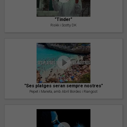
"Tinder"
Riskk i Scotty DK
"Ses platges seran sempre nostres"
Pepet i Marieta, amb Abril Bordes i Riangost