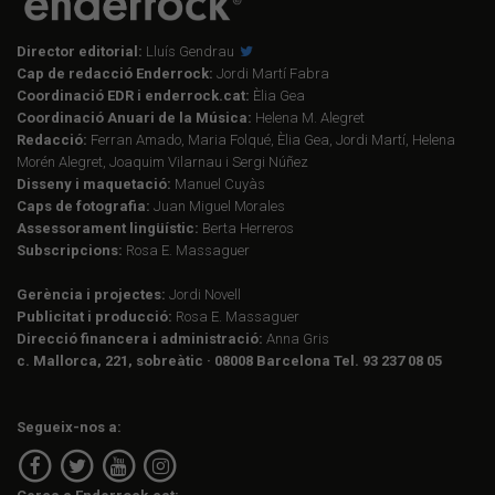
Director editorial:
Lluís Gendrau
Cap de redacció Enderrock:
Jordi Martí Fabra
Coordinació EDR i enderrock.cat:
Èlia Gea
Coordinació Anuari de la Música:
Helena M. Alegret
Redacció:
Ferran Amado, Maria Folqué, Èlia Gea, Jordi Martí, Helena
Morén Alegret, Joaquim Vilarnau i Sergi Núñez
Disseny i maquetació:
Manuel Cuyàs
Caps de fotografia:
Juan Miguel Morales
Assessorament lingüístic:
Berta Herreros
Subscripcions:
Rosa E. Massaguer
Gerència i projectes:
Jordi Novell
Publicitat i producció:
Rosa E. Massaguer
Direcció financera i administració:
Anna Gris
c. Mallorca, 221, sobreàtic · 08008 Barcelona Tel. 93 237 08 05
Segueix-nos a: