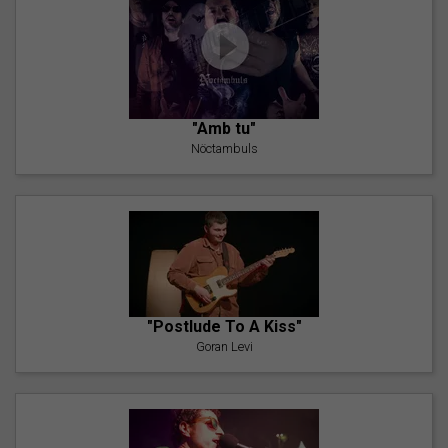
"Amb tu"
Nöctambuls
"Postlude To A Kiss"
Goran Levi