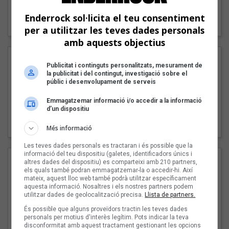
"Lo bueno y lo malo"
Enderrock sol·licita el teu consentiment
Carmen y María
per a utilitzar les teves dades personals
amb aquests objectius
Publicitat i continguts personalitzats, mesurament de
la publicitat i del contingut, investigació sobre el
públic i desenvolupament de serveis
Emmagatzemar informació i/o accedir a la informació
d’un dispositiu
"Posidònia"
Pep Álvarez amb Joan Muntaner (Xanguito)
Més informació
Les teves dades personals es tractaran i és possible que la
informació del teu dispositiu (galetes, identificadors únics i
altres dades del dispositiu) es comparteixi amb 210 partners,
els quals també podran emmagatzemar-la o accedir-hi. Així
mateix, aquest lloc web també podrà utilitzar específicament
aquesta informació. Nosaltres i els nostres partners podem
utilitzar dades de geolocalització precisa.
Llista de partners.
És possible que alguns proveïdors tractin les teves dades
personals per motius d'interès legítim. Pots indicar la teva
disconformitat amb aquest tractament gestionant les opcions