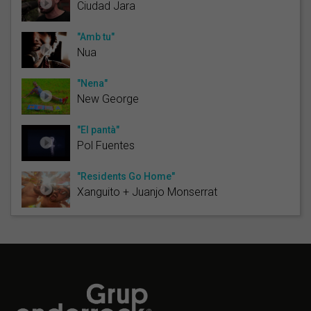
Ciudad Jara
"Amb tu"
Nua
"Nena"
New George
"El pantà"
Pol Fuentes
"Residents Go Home"
Xanguito + Juanjo Monserrat