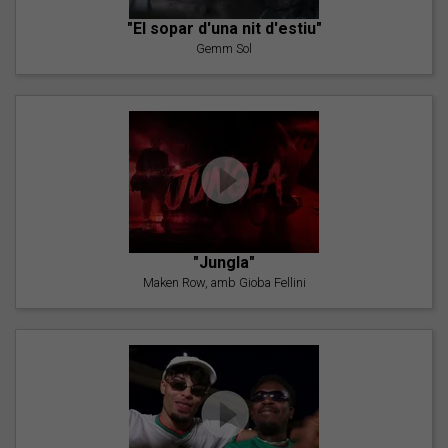
"El sopar d'una nit d'estiu"
Gemm Sol
"Jungla"
Maken Row, amb Gioba Fellini