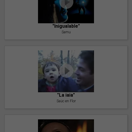
"Inigualable"
Samu
"La iaia"
Saüc en Flor