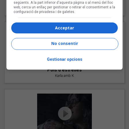
"Les cabres"
següents. A la part inferior d'aquesta pàgina o al menú del lloc
web, cerca un enllaç per gestionar o retirar el consentiment a la
94 Rules amb Compte
configuració de privadesa i de galetes.
Acceptar
No consentir
Gestionar opcions
"Pols d'estrelles"
Karla amb K