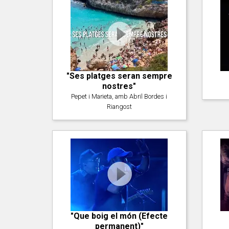
"Ses platges seran sempre
nostres"
Pepet i Marieta, amb Abril Bordes i
Riangost
"Que boig el món (Efecte
permanent)"