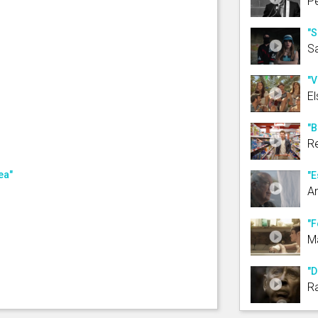
P
"S
Sa
"V
El
"B
R
ea"
"E
A
"F
Ma
"D
R