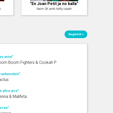
"En Joan Petit ja no balla"
i
Naim SK amb Kelly Isaiah
Següent >
es wine"
oom Boom Fighters & Cookah P
rankenstein"
actus
n altre aire"
enna & Malifeta
orea"