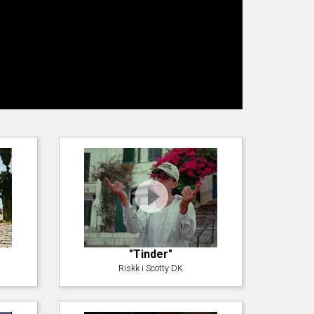
"Tinder"
Riskk i Scotty DK