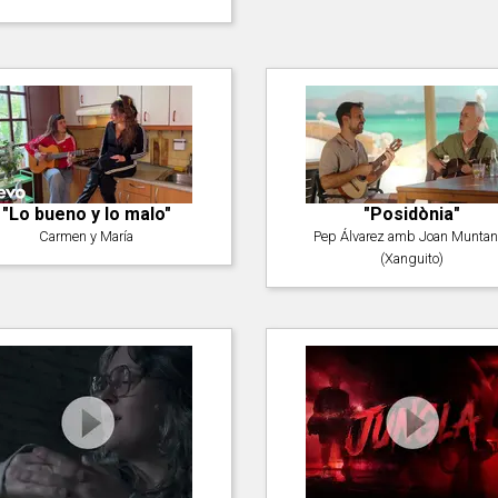
"Lo bueno y lo malo"
"Posidònia"
Carmen y María
Pep Álvarez amb Joan Muntan
(Xanguito)