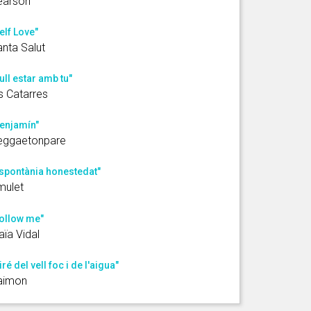
earson
elf Love"
nta Salut
ull estar amb tu"
s Catarres
enjamín"
eggaetonpare
spontània honestedat"
mulet
ollow me"
ïa Vidal
iré del vell foc i de l'aigua"
aimon