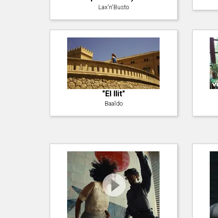
Lax'n'Busto
"El llit"
Baaldo