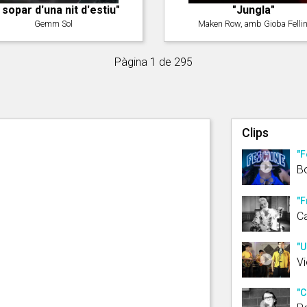
l sopar d'una nit d'estiu"
"Jungla"
Gemm Sol
Maken Row, amb Gioba Fellin
Pàgina 1 de 295
Clips
"F
B
"F
C
"U
Vi
"C