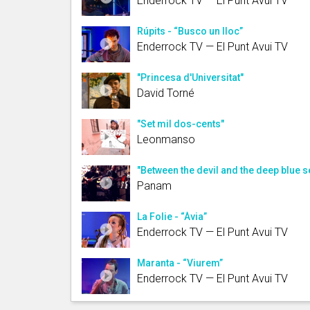
Enderrock TV — El Punt Avui TV
Rúpits - “Busco un lloc”
Enderrock TV — El Punt Avui TV
"Princesa d'Universitat"
David Torné
"Set mil dos-cents"
Leonmanso
"Between the devil and the deep blue s
Panam
La Folie - “Àvia”
Enderrock TV — El Punt Avui TV
Maranta - “Viurem”
Enderrock TV — El Punt Avui TV