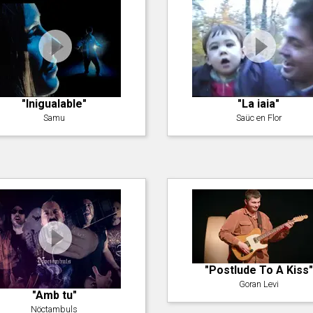
"Inigualable"
"La iaia"
Samu
Saüc en Flor
"Postlude To A Kiss"
Goran Levi
"Amb tu"
Nöctambuls