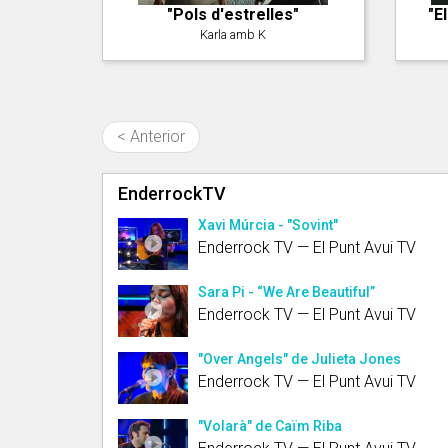
"Pols d'estrelles"
"E
Karla amb K
< Anterior
EnderrockTV
Xavi Múrcia - "Sovint"
Enderrock TV — El Punt Avui TV
Sara Pi - “We Are Beautiful”
Enderrock TV — El Punt Avui TV
"Over Angels" de Julieta Jones
Enderrock TV — El Punt Avui TV
"Volarà" de Caïm Riba