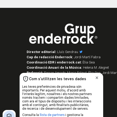
Director editorial:
Lluís Gendrau
Cap de redacció Enderrock:
Jordi Martí Fabra
Coordinació EDR i enderrock.cat:
Èlia Gea
Coordinació Anuari de la Música:
Helena M. Alegret
Redacció:
Ferran Amado, Maria Folqué, Èlia Gea, Jordi Mart
Vilarnau i Sergi Núñez
Disseny i maquetació:
Manuel Cuyàs
Caps de fotografia:
Juan Miguel Morales
Assessorament lingüístic:
Berta Herreros
Subscripcions:
Rosa E. Massaguer
Gerència i projectes:
Jordi Novell
Publicitat i producció:
Rosa E. Massaguer