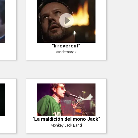
"Irreverent"
Vrademargk
"La maldición del mono Jack"
Monkey Jack Band