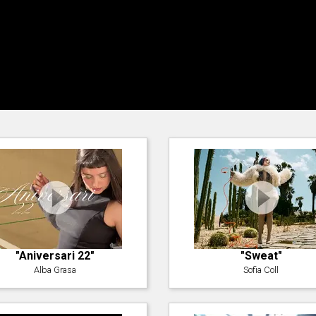
"Aniversari 22"
"Sweat"
Alba Grasa
Sofia Coll