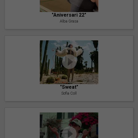
"Aniversari 22"
Alba Grasa
"Sweat"
Sofia Coll