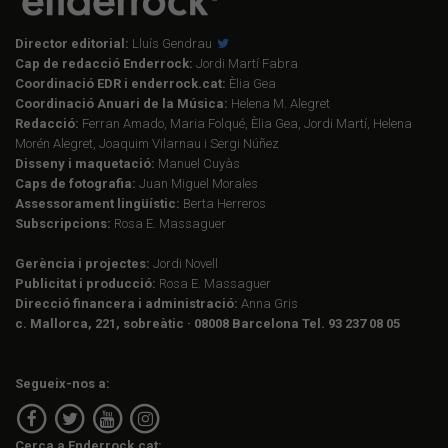
Director editorial:
Lluís Gendrau
Cap de redacció Enderrock:
Jordi Martí Fabra
Coordinació EDR i enderrock.cat:
Èlia Gea
Coordinació Anuari de la Música:
Helena M. Alegret
Redacció:
Ferran Amado, Maria Folqué, Èlia Gea, Jordi Martí, Helena
Morén Alegret, Joaquim Vilarnau i Sergi Núñez
Disseny i maquetació:
Manuel Cuyàs
Caps de fotografia:
Juan Miguel Morales
Assessorament lingüístic:
Berta Herreros
Subscripcions:
Rosa E. Massaguer
Gerència i projectes:
Jordi Novell
Publicitat i producció:
Rosa E. Massaguer
Direcció financera i administració:
Anna Gris
c. Mallorca, 221, sobreàtic · 08008 Barcelona Tel. 93 237 08 05
Segueix-nos a:
Cerca a Enderrock.cat: