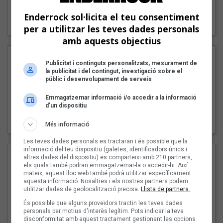
"Lo bueno y lo malo"
Enderrock sol·licita el teu consentiment
Carmen y María
per a utilitzar les teves dades personals
amb aquests objectius
Publicitat i continguts personalitzats, mesurament de
la publicitat i del contingut, investigació sobre el
públic i desenvolupament de serveis
Emmagatzemar informació i/o accedir a la informació
d’un dispositiu
"Posidònia"
Pep Álvarez amb Joan Muntaner (Xanguito)
Més informació
Les teves dades personals es tractaran i és possible que la
informació del teu dispositiu (galetes, identificadors únics i
altres dades del dispositiu) es comparteixi amb 210 partners,
els quals també podran emmagatzemar-la o accedir-hi. Així
mateix, aquest lloc web també podrà utilitzar específicament
aquesta informació. Nosaltres i els nostres partners podem
utilitzar dades de geolocalització precisa.
Llista de partners.
És possible que alguns proveïdors tractin les teves dades
personals per motius d'interès legítim. Pots indicar la teva
disconformitat amb aquest tractament gestionant les opcions