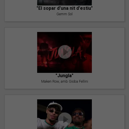
"El sopar d'una nit d'estiu"
Gemm Sol
"Jungla"
Maken Row, amb Gioba Fellini