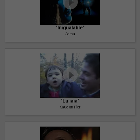
"Inigualable"
Samu
"La iaia"
Saüc en Flor