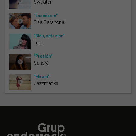
Sweater
"Enseñame"
Elsa Barahona
"Blau, net i clar"
Trau
"Presión"
Sandré
"Miram"
Jazzmatiks