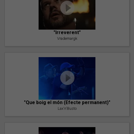
"Irreverent"
Vrademargk
"Que boig el món (Efecte permanent)"
Lax'n'Busto