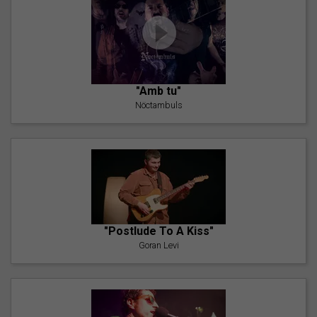
"Amb tu"
Nöctambuls
"Postlude To A Kiss"
Goran Levi