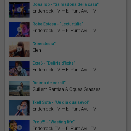
Donallop - "Sa madona de la casa"
Enderrock TV — El Punt Avui TV
Roba Estesa - “Lecturtúlia”
Enderrock TV — El Punt Avui TV
"Sinestesia"
Elen
Èxta6 - “Deliris d’èxits”
Enderrock TV — El Punt Avui TV
"Ànima de corall"
Guillem Ramisa & Oques Grasses
Txell Sota - “Un dia qualsevol”
Enderrock TV — El Punt Avui TV
Prou!!! - “Wasting life”
Enderrock TV — El Punt Avui TV