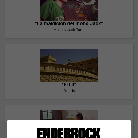
"La maldición del mono Jack"
Monkey Jack Band
"El llit"
Baaldo