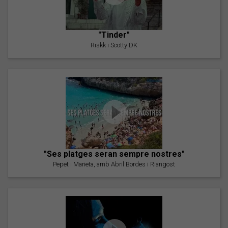
"Tinder"
Riskk i Scotty DK
"Ses platges seran sempre nostres"
Pepet i Marieta, amb Abril Bordes i Riangost