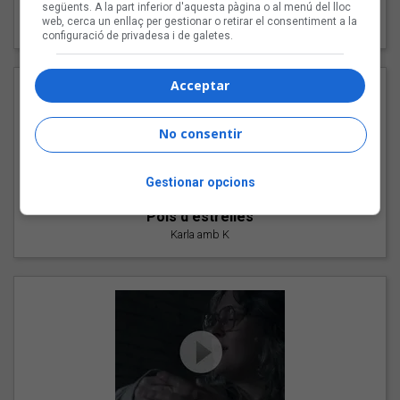
"Les cabres"
següents. A la part inferior d'aquesta pàgina o al menú del lloc
web, cerca un enllaç per gestionar o retirar el consentiment a la
94 Rules amb Compte
configuració de privadesa i de galetes.
Acceptar
No consentir
Gestionar opcions
"Pols d'estrelles"
Karla amb K