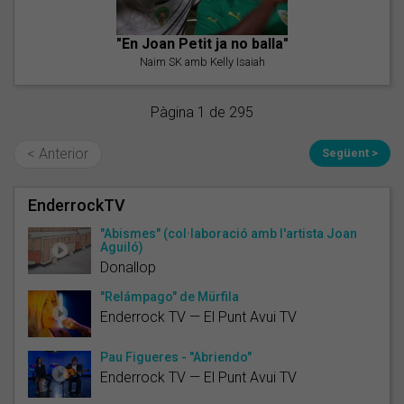
"En Joan Petit ja no balla"
Naim SK amb Kelly Isaiah
Pàgina 1 de 295
< Anterior
Següent >
EnderrockTV
"Abismes" (col·laboració amb l'artista Joan
Aguiló)
Donallop
"Relámpago" de Mürfila
Enderrock TV — El Punt Avui TV
Pau Figueres - "Abriendo"
Enderrock TV — El Punt Avui TV