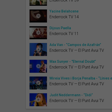
Enderrock TV 39
Yacine Belahcene
Enderrock TV 14
Dijous Paella
Enderrock TV 11
Ada Van - “Campos de Azafrán”
Enderrock TV — El Punt Avui TV
Max Sunyer - "Eternal Doubt”
Enderrock TV — El Punt Avui TV
Mireia Vives i Borja Penalba - “Línies e
Enderrock TV — El Punt Avui TV
Judit Neddermann - “Didi”
Enderrock TV — El Punt Avui TV