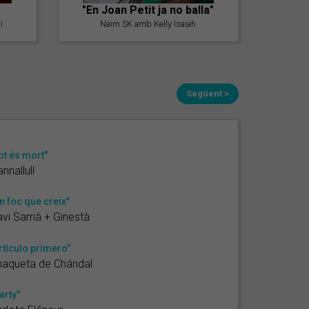
"En Joan Petit ja no balla"
i
Naim SK amb Kelly Isaiah
Següent >
ot és mort"
annallull
n foc que creix"
vi Sarrià + Ginestà
rtículo primero"
haqueta de Chándal
arty"