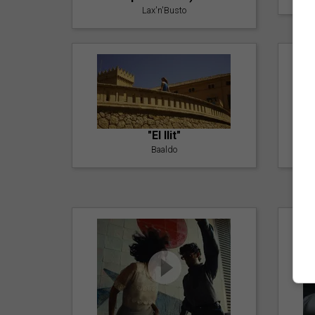
Lax'n'Busto
"El llit"
Baaldo