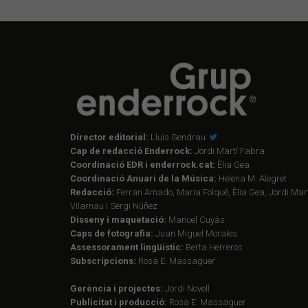
Director editorial:
Lluís Gendrau
Cap de redacció Enderrock:
Jordi Martí Fabra
Coordinació EDR i enderrock.cat:
Èlia Gea
Coordinació Anuari de la Música:
Helena M. Alegret
Redacció:
Ferran Amado, Maria Folqué, Èlia Gea, Jordi Mart
Vilarnau i Sergi Núñez
Disseny i maquetació:
Manuel Cuyàs
Caps de fotografia:
Juan Miguel Morales
Assessorament lingüístic:
Berta Herreros
Subscripcions:
Rosa E. Massaguer
Gerència i projectes:
Jordi Novell
Publicitat i producció:
Rosa E. Massaguer