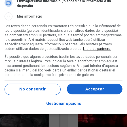
Emmagatzemar informació i/o accedir a la informació d’un
dispositiu
Més informació
Les teves dades personals es tractaran i és possible que la informació del
teu dispositiu (galetes, identificadors únics i altres dades del dispositiu)
es comparteixi amb 210 partners, els quals també podran emmagatzemar-
la o accedir-hi. Així mateix, aquest lloc web també podrà utilitzar
específicament aquesta informació. Nosaltres i els nostres partners
podem utilitzar dades de geolocalització precisa.
Llista de partners.
"Lo bueno y lo malo"
"Posidònia"
És possible que alguns proveïdors tractin les teves dades personals per
Carmen y María
Pep Álvarez amb Joan Muntan
motius d'interès legítim. Pots indicar la teva disconformitat amb aquest
(Xanguito)
tractament gestionant les opcions següents. A la part inferior d'aquesta
pàgina o al menú del lloc web, cerca un enllaç per gestionar o retirar el
consentiment a la configuració de privadesa i de galetes.
No consentir
Acceptar
Gestionar opcions