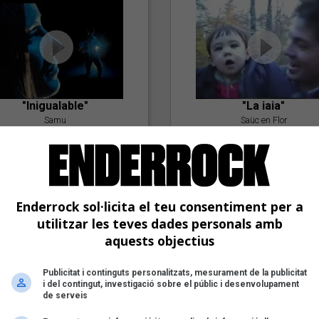
"Inigualable"
"La iaia"
Samu
Saüc en Flor
Enderrock sol·licita el teu consentiment per a
utilitzar les teves dades personals amb
aquests objectius
Publicitat i continguts personalitzats, mesurament de la publicitat
"Postlude To A Kiss"
i del contingut, investigació sobre el públic i desenvolupament
Goran Levi
de serveis
"Amb tu"
Nöctambuls