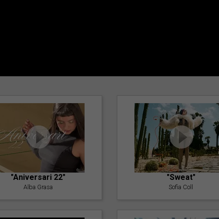
"Aniversari 22"
"Sweat"
Alba Grasa
Sofia Coll