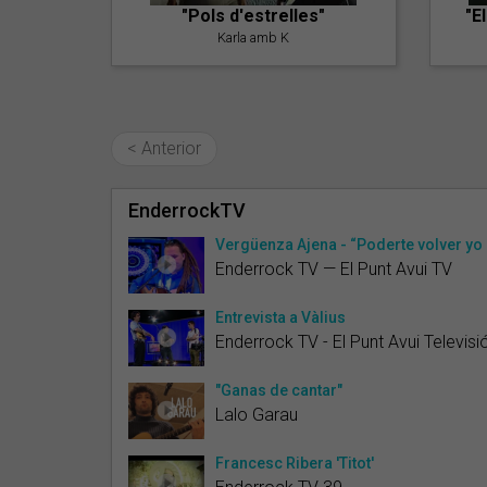
"Pols d'estrelles"
"E
Karla amb K
< Anterior
EnderrockTV
Vergüenza Ajena - “Poderte volver yo 
Enderrock TV — El Punt Avui TV
Entrevista a Vàlius
Enderrock TV - El Punt Avui Televisi
"Ganas de cantar"
Lalo Garau
Francesc Ribera 'Titot'