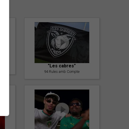
er
"Les cabres"
94 Rules amb Compte