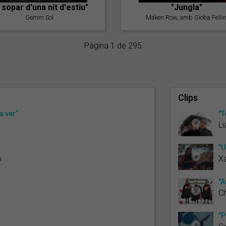
l sopar d'una nit d'estiu"
"Jungla"
Gemm Sol
Maken Row, amb Gioba Fellin
Pàgina 1 de 295
Clips
a ver”
"T
Li
"U
ó
Xa
"A
C
"P