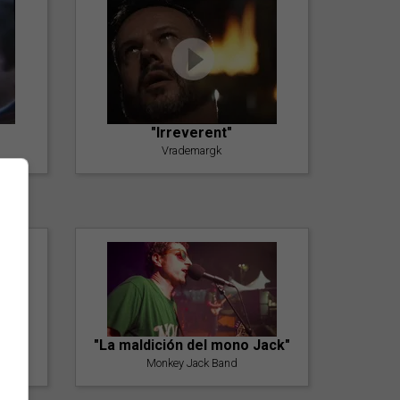
"Irreverent"
Vrademargk
"La maldición del mono Jack"
Monkey Jack Band