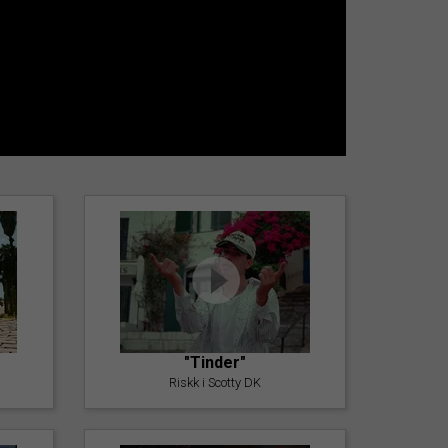
"Tinder"
Riskk i Scotty DK