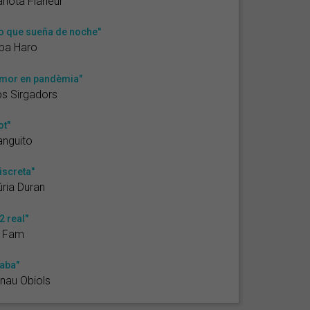
rlota Flâneur
o que sueña de noche"
ba Haro
mor en pandèmia"
s Sirgadors
ot"
nguito
iscreta"
ria Duran
2 real"
1Fam
aba"
nau Obiols