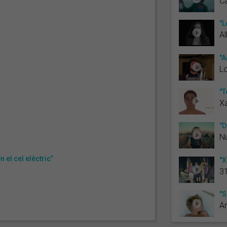
Ca
"L
Al
"A
Lo
"T
Xa
"D
Nú
n el cel elèctric”
"X
3
"S
Ar