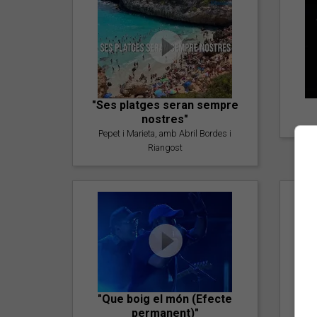
"Ses platges seran sempre
nostres"
Pepet i Marieta, amb Abril Bordes i
Riangost
"Que boig el món (Efecte
permanent)"