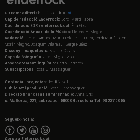
Director editorial:
Lluís Gendrau
Cap de redacció Enderrock:
Jordi Martí Fabra
Coordinació EDR i enderrock.cat:
Èlia Gea
Coordinació Anuari de la Música:
Helena M. Alegret
Redacció:
Ferran Amado, Maria Folqué, Èlia Gea, Jordi Martí, Helena
Morén Alegret, Joaquim Vilarnau i Sergi Núñez
Disseny i maquetació:
Manuel Cuyàs
Caps de fotografia:
Juan Miguel Morales
Assessorament lingüístic:
Berta Herreros
Subscripcions:
Rosa E. Massaguer
Gerència i projectes:
Jordi Novell
Publicitat i producció:
Rosa E. Massaguer
Direcció financera i administració:
Anna Gris
c. Mallorca, 221, sobreàtic · 08008 Barcelona Tel. 93 237 08 05
Segueix-nos a:
Cerca a Enderrock.cat: