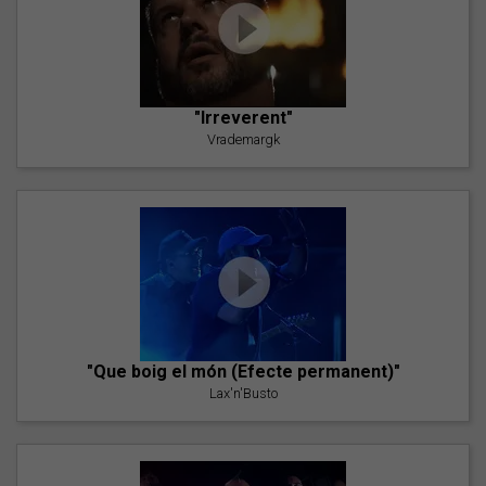
"Irreverent"
Vrademargk
"Que boig el món (Efecte permanent)"
Lax'n'Busto