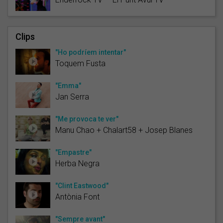
Clips
"Ho podríem intentar"
Toquem Fusta
"Emma"
Jan Serra
"Me provoca te ver"
Manu Chao + Chalart58 + Josep Blanes
"Empastre"
Herba Negra
"Clint Eastwood"
Antònia Font
"Sempre avant"