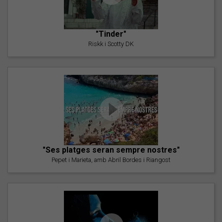
"Tinder"
Riskk i Scotty DK
"Ses platges seran sempre nostres"
Pepet i Marieta, amb Abril Bordes i Riangost