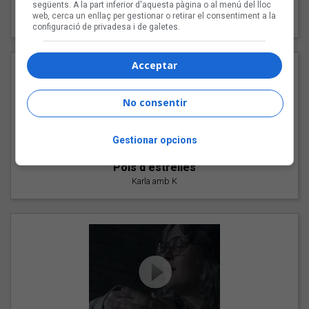
"Les cabres"
següents. A la part inferior d'aquesta pàgina o al menú del lloc
web, cerca un enllaç per gestionar o retirar el consentiment a la
94 Rules amb Compte
configuració de privadesa i de galetes.
Acceptar
No consentir
Gestionar opcions
"Pols d'estrelles"
Karla amb K