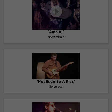
"Amb tu"
Nöctambuls
"Postlude To A Kiss"
Goran Levi