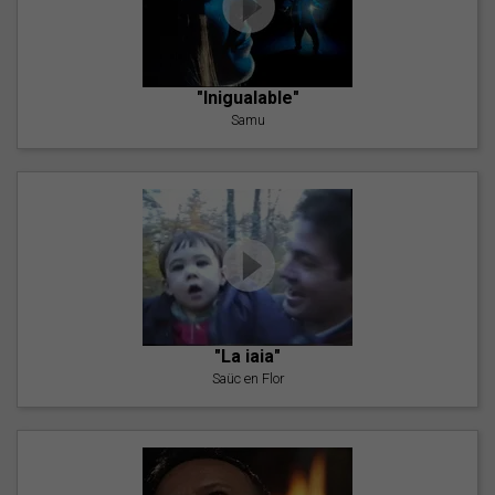
"Inigualable"
Samu
"La iaia"
Saüc en Flor