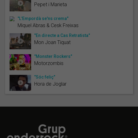
Pepet i Marieta
"L'Empordà se'ns crema"
Miquel Abras & Cesk Freixas
"En directe a Cas Retratista"
Mon Joan Tiquat
"Monster Rockers"
Motorzombis
"Sóc feliç"
Hora de Joglar