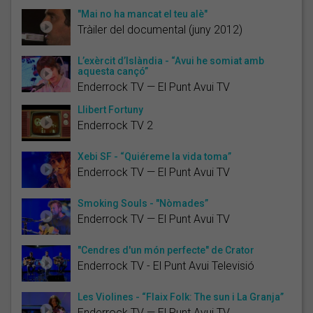
"Mai no ha mancat el teu alè"
Tràiler del documental (juny 2012)
L’exèrcit d’Islàndia - “Avui he somiat amb
aquesta cançó”
Enderrock TV — El Punt Avui TV
Llibert Fortuny
Enderrock TV 2
Xebi SF - “Quiéreme la vida toma”
Enderrock TV — El Punt Avui TV
Smoking Souls - "Nòmades”
Enderrock TV — El Punt Avui TV
"Cendres d'un món perfecte" de Crator
Enderrock TV - El Punt Avui Televisió
Les Violines - “Flaix Folk: The sun i La Granja”
Enderrock TV — El Punt Avui TV