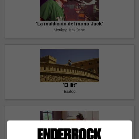
"La maldición del mono Jack"
Monkey Jack Band
"El llit"
Baaldo