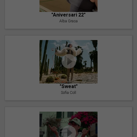
"Aniversari 22"
Alba Grasa
"Sweat"
Sofia Coll