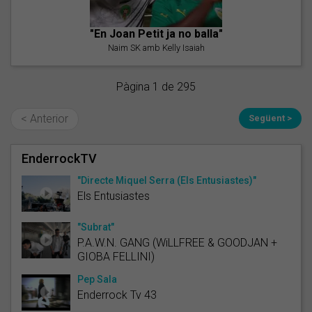
"En Joan Petit ja no balla"
Naim SK amb Kelly Isaiah
Pàgina 1 de 295
< Anterior
Següent >
EnderrockTV
"Directe Miquel Serra (Els Entusiastes)"
Els Entusiastes
"Subrat"
P.A.W.N. GANG (WiLLFREE & GOODJAN +
GIOBA FELLINI)
Pep Sala
Enderrock Tv 43