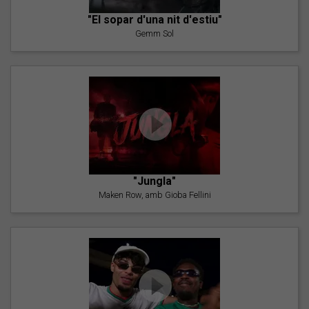
"El sopar d'una nit d'estiu"
Gemm Sol
"Jungla"
Maken Row, amb Gioba Fellini