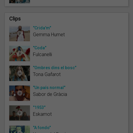
Clips
"Crida'm"
Gemma Humet
"Coda"
Fulcanelli
"Ombres dins el bosc"
Tona Gafarot
"Un país normal"
Sabor de Gràcia
"1953"
Eskamot
"A fondo"