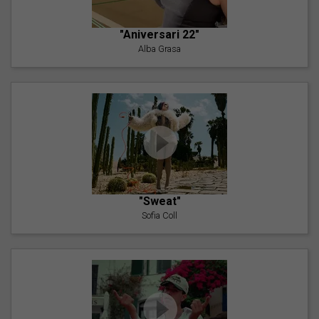
"Aniversari 22"
Alba Grasa
"Sweat"
Sofia Coll