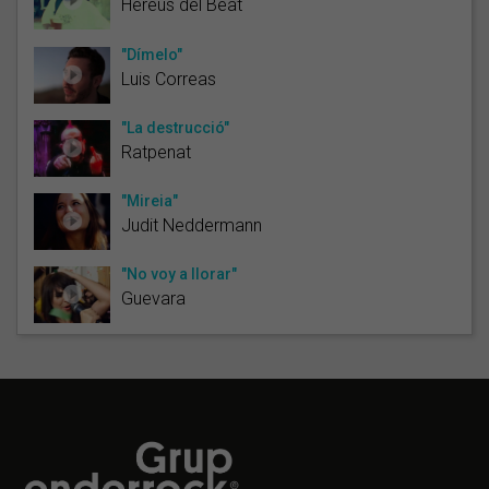
Hereus del Beat
"Dímelo"
Luis Correas
"La destrucció"
Ratpenat
"Mireia"
Judit Neddermann
"No voy a llorar"
Guevara