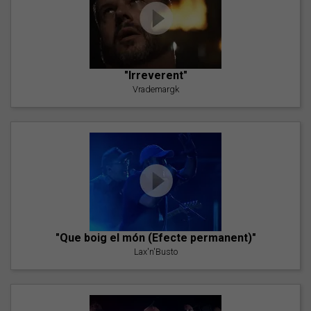
"Irreverent"
Vrademargk
"Que boig el món (Efecte permanent)"
Lax'n'Busto