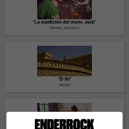
"La maldición del mono Jack"
Monkey Jack Band
"El llit"
Baaldo