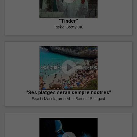
"Tinder"
Riskk i Scotty DK
"Ses platges seran sempre nostres"
Pepet i Marieta, amb Abril Bordes i Riangost