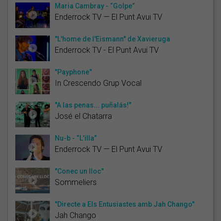
Maria Cambray - “Golpe”
Enderrock TV — El Punt Avui TV
"L'home de l'Eismann" de Xavieruga
Enderrock TV - El Punt Avui TV
"Payphone"
In Crescendo Grup Vocal
"A las penas... puñalás!"
José el Chatarra
Nu-b - “L’illa”
Enderrock TV — El Punt Avui TV
"Conec un lloc"
Sommeliers
"Directe a Els Entusiastes amb Jah Chango"
Jah Chango