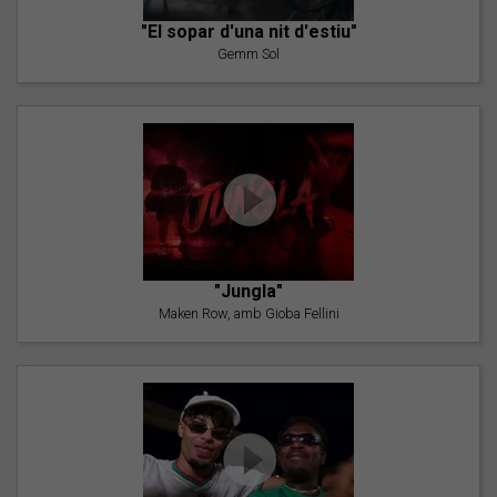
"El sopar d'una nit d'estiu"
Gemm Sol
"Jungla"
Maken Row, amb Gioba Fellini