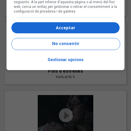
"Les cabres"
següents. A la part inferior d'aquesta pàgina o al menú del lloc
web, cerca un enllaç per gestionar o retirar el consentiment a la
94 Rules amb Compte
configuració de privadesa i de galetes.
Acceptar
No consentir
Gestionar opcions
"Pols d'estrelles"
Karla amb K