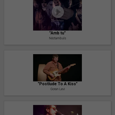
"Amb tu"
Nöctambuls
"Postlude To A Kiss"
Goran Levi