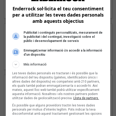
"Lo bueno y lo malo"
Enderrock sol·licita el teu consentiment
Carmen y María
per a utilitzar les teves dades personals
amb aquests objectius
Publicitat i continguts personalitzats, mesurament de
la publicitat i del contingut, investigació sobre el
públic i desenvolupament de serveis
Emmagatzemar informació i/o accedir a la informació
d’un dispositiu
"Posidònia"
Pep Álvarez amb Joan Muntaner (Xanguito)
Més informació
Les teves dades personals es tractaran i és possible que la
informació del teu dispositiu (galetes, identificadors únics i
altres dades del dispositiu) es comparteixi amb 210 partners,
els quals també podran emmagatzemar-la o accedir-hi. Així
mateix, aquest lloc web també podrà utilitzar específicament
aquesta informació. Nosaltres i els nostres partners podem
utilitzar dades de geolocalització precisa.
Llista de partners.
És possible que alguns proveïdors tractin les teves dades
personals per motius d'interès legítim. Pots indicar la teva
disconformitat amb aquest tractament gestionant les opcions