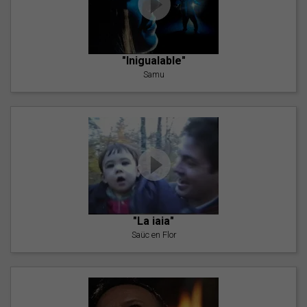
"Inigualable"
Samu
"La iaia"
Saüc en Flor