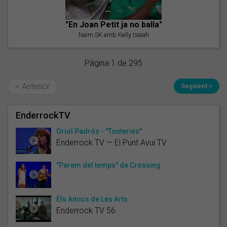
"En Joan Petit ja no balla"
Naim SK amb Kelly Isaiah
Pàgina 1 de 295
< Anterior
Següent >
EnderrockTV
Oriol Padrós - "Tonteries"
Enderrock TV — El Punt Avui TV
"Parem del temps" de Crossing
Els Amics de Les Arts
Enderrock TV 56