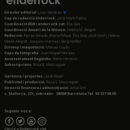
Director editorial:
Lluís Gendrau
Cap de redacció Enderrock:
Jordi Martí Fabra
Coordinació EDR i enderrock.cat:
Èlia Gea
Coordinació Anuari de la Música:
Helena M. Alegret
Redacció:
Ferran Amado, Maria Folqué, Èlia Gea, Jordi Martí, Helena
Morén Alegret, Joaquim Vilarnau i Sergi Núñez
Disseny i maquetació:
Manuel Cuyàs
Caps de fotografia:
Juan Miguel Morales
Assessorament lingüístic:
Berta Herreros
Subscripcions:
Rosa E. Massaguer
Gerència i projectes:
Jordi Novell
Publicitat i producció:
Rosa E. Massaguer
Direcció financera i administració:
Anna Gris
c. Mallorca, 221, sobreàtic · 08008 Barcelona Tel. 93 237 08 05
Segueix-nos a:
Cerca a Enderrock.cat: