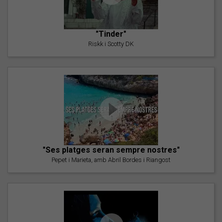
"Tinder"
Riskk i Scotty DK
"Ses platges seran sempre nostres"
Pepet i Marieta, amb Abril Bordes i Riangost