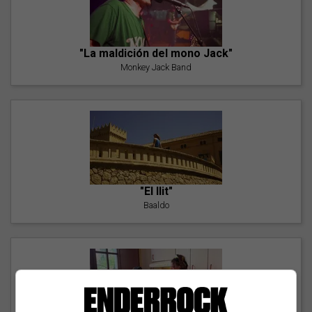
"La maldición del mono Jack"
Monkey Jack Band
"El llit"
Baaldo