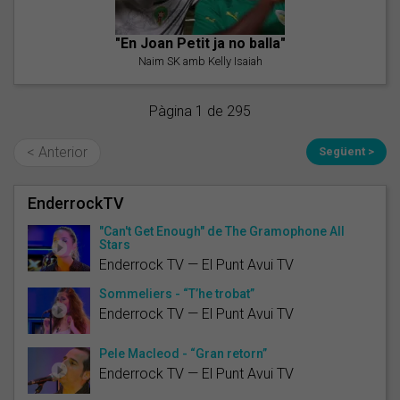
"En Joan Petit ja no balla"
Naim SK amb Kelly Isaiah
Pàgina 1 de 295
< Anterior
Següent >
EnderrockTV
"Can't Get Enough" de The Gramophone All
Stars
Enderrock TV — El Punt Avui TV
Sommeliers - “T’he trobat”
Enderrock TV — El Punt Avui TV
Pele Macleod - “Gran retorn”
Enderrock TV — El Punt Avui TV