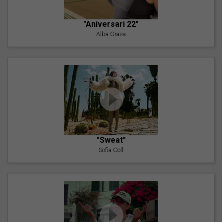
"Aniversari 22"
Alba Grasa
"Sweat"
Sofia Coll