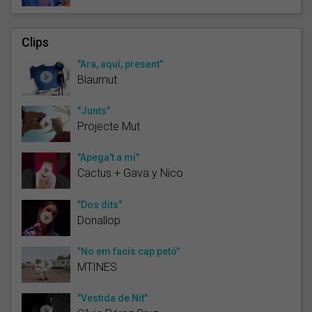
Clips
"Ara, aquí, present"
Blaumut
"Junts"
Projecte Mut
"Apega't a mi"
Cactus + Gava y Nico
"Dos dits"
Donallop
"No em facis cap petó"
MTINES
"Vestida de Nit"