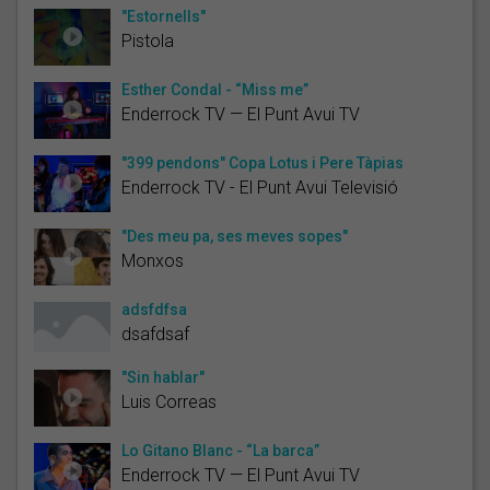
"Estornells"
Pistola
Esther Condal - “Miss me”
Enderrock TV — El Punt Avui TV
"399 pendons" Copa Lotus i Pere Tàpias
Enderrock TV - El Punt Avui Televisió
"Des meu pa, ses meves sopes"
Monxos
adsfdfsa
dsafdsaf
"Sin hablar"
Luis Correas
Lo Gitano Blanc - “La barca”
Enderrock TV — El Punt Avui TV