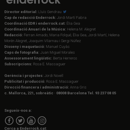
Director editorial:
Lluís Gendrau
Cap de redacció Enderrock:
Jordi Martí Fabra
Coordinació EDR i enderrock.cat:
Èlia Gea
Coordinació Anuari de la Música:
Helena M. Alegret
Redacció:
Ferran Amado, Maria Folqué, Èlia Gea, Jordi Martí, Helena
Morén Alegret, Joaquim Vilarnau i Sergi Núñez
Disseny i maquetació:
Manuel Cuyàs
Caps de fotografia:
Juan Miguel Morales
Assessorament lingüístic:
Berta Herreros
Subscripcions:
Rosa E. Massaguer
Gerència i projectes:
Jordi Novell
Publicitat i producció:
Rosa E. Massaguer
Direcció financera i administració:
Anna Gris
c. Mallorca, 221, sobreàtic · 08008 Barcelona Tel. 93 237 08 05
Segueix-nos a:
Cerca a Enderrock.cat: