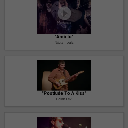
"Amb tu"
Nöctambuls
"Postlude To A Kiss"
Goran Levi