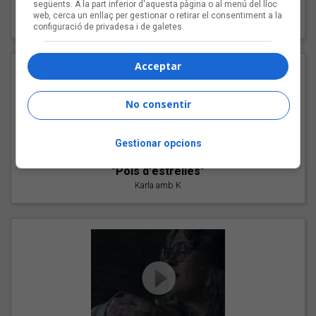
"Les cabres"
següents. A la part inferior d'aquesta pàgina o al menú del lloc
web, cerca un enllaç per gestionar o retirar el consentiment a la
94 Rules amb Compte
configuració de privadesa i de galetes.
Acceptar
No consentir
Gestionar opcions
"Pols d'estrelles"
Karla amb K