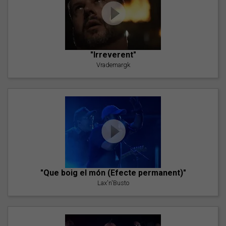
"Irreverent"
Vrademargk
"Que boig el món (Efecte permanent)"
Lax'n'Busto