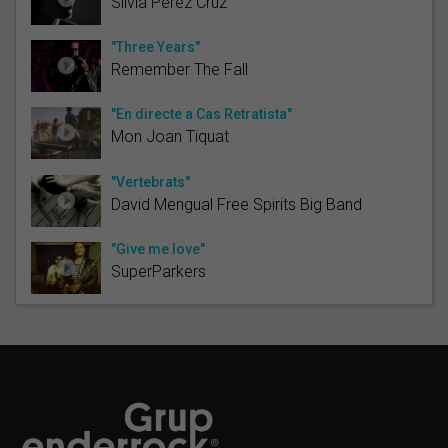
Sílvia Pérez Cruz
"Three Years"
Remember The Fall
"En directe a Cas Retratista"
Mon Joan Tiquat
"Vertebrats"
David Mengual Free Spirits Big Band
"Give me love"
SuperParkers