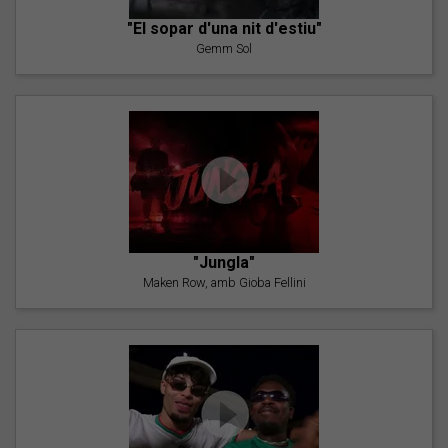
"El sopar d'una nit d'estiu"
Gemm Sol
"Jungla"
Maken Row, amb Gioba Fellini