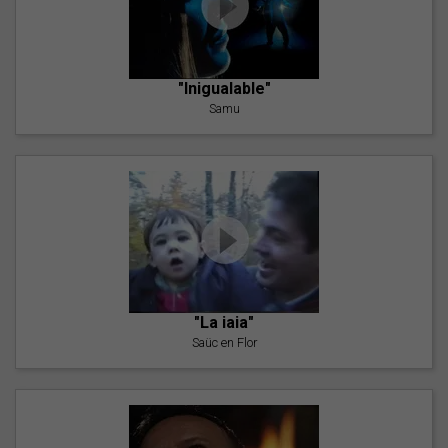
"Inigualable"
Samu
"La iaia"
Saüc en Flor