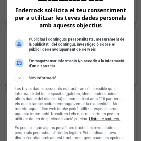
"Lo bueno y lo malo"
Enderrock sol·licita el teu consentiment
Carmen y María
per a utilitzar les teves dades personals
amb aquests objectius
Publicitat i continguts personalitzats, mesurament de
la publicitat i del contingut, investigació sobre el
públic i desenvolupament de serveis
Emmagatzemar informació i/o accedir a la informació
d’un dispositiu
"Posidònia"
Pep Álvarez amb Joan Muntaner (Xanguito)
Més informació
Les teves dades personals es tractaran i és possible que la
informació del teu dispositiu (galetes, identificadors únics i
altres dades del dispositiu) es comparteixi amb 210 partners,
els quals també podran emmagatzemar-la o accedir-hi. Així
mateix, aquest lloc web també podrà utilitzar específicament
aquesta informació. Nosaltres i els nostres partners podem
utilitzar dades de geolocalització precisa.
Llista de partners.
És possible que alguns proveïdors tractin les teves dades
personals per motius d'interès legítim. Pots indicar la teva
disconformitat amb aquest tractament gestionant les opcions