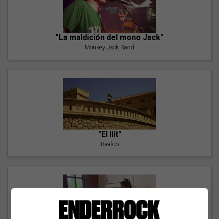
"La maldición del mono Jack"
Monkey Jack Band
"El llit"
Baaldo