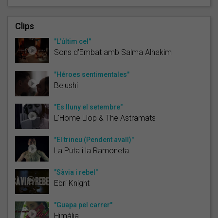
Clips
"L'últim cel"
Sons d'Embat amb Salma Alhakim
"Héroes sentimentales"
Belushi
"És lluny el setembre"
L'Home Llop & The Astramats
"El trineu (Pendent avall)"
La Puta i la Ramoneta
"Sàvia i rebel"
Ebri Knight
"Guapa pel carrer"
Himàlia