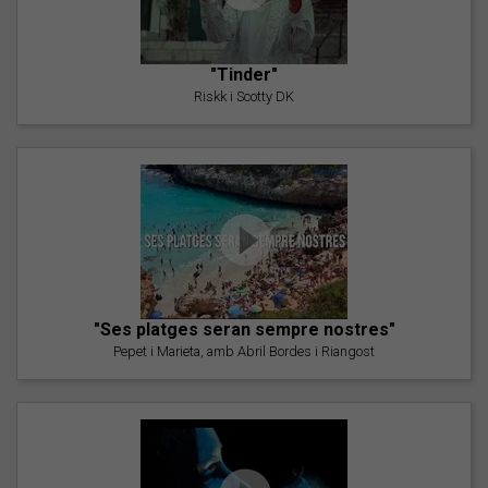
"Tinder"
Riskk i Scotty DK
"Ses platges seran sempre nostres"
Pepet i Marieta, amb Abril Bordes i Riangost