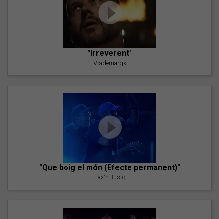
"Irreverent"
Vrademargk
"Que boig el món (Efecte permanent)"
Lax'n'Busto