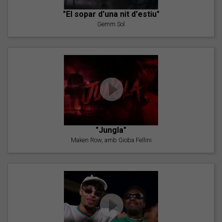
"El sopar d'una nit d'estiu"
Gemm Sol
"Jungla"
Maken Row, amb Gioba Fellini