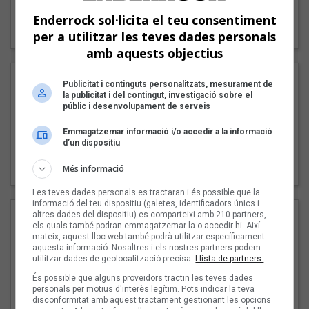
"Lo bueno y lo malo"
Enderrock sol·licita el teu consentiment
Carmen y María
per a utilitzar les teves dades personals
amb aquests objectius
Publicitat i continguts personalitzats, mesurament de
la publicitat i del contingut, investigació sobre el
públic i desenvolupament de serveis
Emmagatzemar informació i/o accedir a la informació
d’un dispositiu
"Posidònia"
Pep Álvarez amb Joan Muntaner (Xanguito)
Més informació
Les teves dades personals es tractaran i és possible que la
informació del teu dispositiu (galetes, identificadors únics i
altres dades del dispositiu) es comparteixi amb 210 partners,
els quals també podran emmagatzemar-la o accedir-hi. Així
mateix, aquest lloc web també podrà utilitzar específicament
aquesta informació. Nosaltres i els nostres partners podem
utilitzar dades de geolocalització precisa.
Llista de partners.
És possible que alguns proveïdors tractin les teves dades
personals per motius d'interès legítim. Pots indicar la teva
disconformitat amb aquest tractament gestionant les opcions