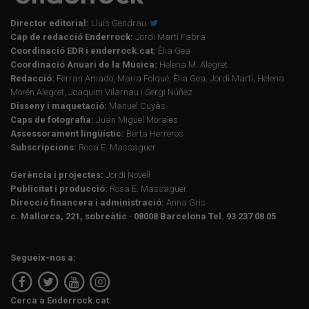
Director editorial:
Lluís Gendrau
Cap de redacció Enderrock:
Jordi Martí Fabra
Coordinació EDR i enderrock.cat:
Èlia Gea
Coordinació Anuari de la Música:
Helena M. Alegret
Redacció:
Ferran Amado, Maria Folqué, Èlia Gea, Jordi Martí, Helena
Morén Alegret, Joaquim Vilarnau i Sergi Núñez
Disseny i maquetació:
Manuel Cuyàs
Caps de fotografia:
Juan Miguel Morales
Assessorament lingüístic:
Berta Herreros
Subscripcions:
Rosa E. Massaguer
Gerència i projectes:
Jordi Novell
Publicitat i producció:
Rosa E. Massaguer
Direcció financera i administració:
Anna Gris
c. Mallorca, 221, sobreàtic · 08008 Barcelona Tel. 93 237 08 05
Segueix-nos a:
Cerca a Enderrock.cat: