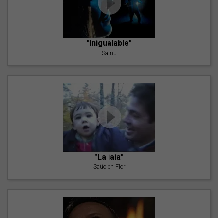
"Inigualable"
Samu
"La iaia"
Saüc en Flor