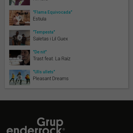
"Flama Equivocada"
Estiula
"Tempesta"
Saletas i Lil Guex
"De nit"
Trast feat. La Raíz
"Ulls ullets"
Pleasant Dreams