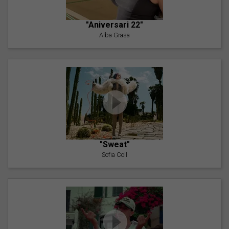
"Aniversari 22"
Alba Grasa
"Sweat"
Sofia Coll