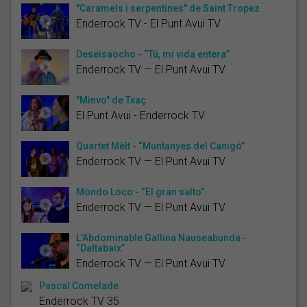
"Caramels i serpentines" de Saint Tropez
Enderrock TV - El Punt Avui TV
Deseisaocho - “Tú, mi vida entera”
Enderrock TV — El Punt Avui TV
"Minvo" de Txaç
El Punt Avui - Enderrock TV
Quartet Mèlt - “Muntanyes del Canigó”
Enderrock TV — El Punt Avui TV
Möndo Loco - “El gran salto”
Enderrock TV — El Punt Avui TV
L’Abdominable Gallina Nauseabunda -
“Daltabaix”
Enderrock TV — El Punt Avui TV
Pascal Comelade
Enderrock TV 35