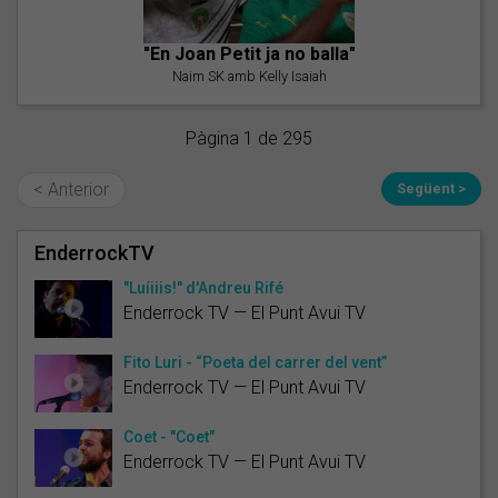
"En Joan Petit ja no balla"
Naim SK amb Kelly Isaiah
Pàgina 1 de 295
< Anterior
Següent >
EnderrockTV
"Luíiiis!" d'Andreu Rifé
Enderrock TV — El Punt Avui TV
Fito Luri - “Poeta del carrer del vent”
Enderrock TV — El Punt Avui TV
Coet - "Coet"
Enderrock TV — El Punt Avui TV