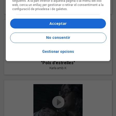
següents. A la part inferior d'aquesta pàgina o al menú del lloc
"Les cabres"
web, cerca un enllaç per gestionar o retirar el consentiment a la
94 Rules amb Compte
configuració de privadesa i de galetes.
Acceptar
No consentir
Gestionar opcions
"Pols d'estrelles"
Karla amb K