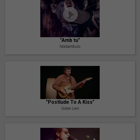
"Amb tu"
Nöctambuls
"Postlude To A Kiss"
Goran Levi