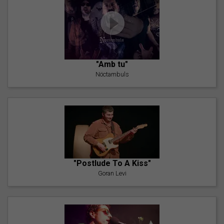
"Amb tu"
Nöctambuls
"Postlude To A Kiss"
Goran Levi