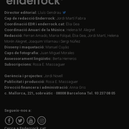
Director editorial:
Lluís Gendrau
Cap de redacció Enderrock:
Jordi Martí Fabra
Coordinació EDR i enderrock.cat:
Èlia Gea
Coordinació Anuari de la Música:
Helena M. Alegret
Redacció:
Ferran Amado, Maria Folqué, Èlia Gea, Jordi Martí, Helena
Morén Alegret, Joaquim Vilarnau i Sergi Núñez
Disseny i maquetació:
Manuel Cuyàs
Caps de fotografia:
Juan Miguel Morales
Assessorament lingüístic:
Berta Herreros
Subscripcions:
Rosa E. Massaguer
Gerència i projectes:
Jordi Novell
Publicitat i producció:
Rosa E. Massaguer
Direcció financera i administració:
Anna Gris
c. Mallorca, 221, sobreàtic · 08008 Barcelona Tel. 93 237 08 05
Segueix-nos a:
Cerca a Enderrock.cat: