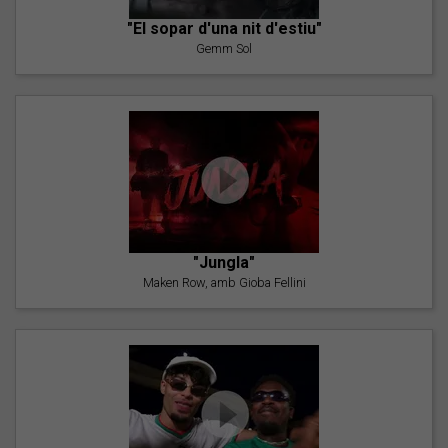
"El sopar d'una nit d'estiu"
Gemm Sol
"Jungla"
Maken Row, amb Gioba Fellini