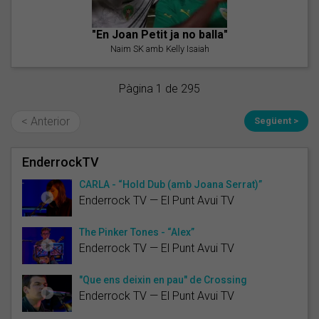
"En Joan Petit ja no balla"
Naim SK amb Kelly Isaiah
Pàgina 1 de 295
< Anterior
Següent >
EnderrockTV
CARLA - “Hold Dub (amb Joana Serrat)”
Enderrock TV — El Punt Avui TV
The Pinker Tones - “Alex”
Enderrock TV — El Punt Avui TV
"Que ens deixin en pau" de Crossing
Enderrock TV — El Punt Avui TV