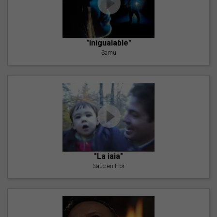
"Inigualable"
Samu
"La iaia"
Saüc en Flor