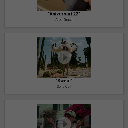
"Aniversari 22"
Alba Grasa
"Sweat"
Sofia Coll