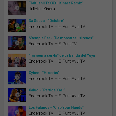
“TaKushii TaXXXii Kinara Remix”
Julieta i Kinara
Da Souza - “Octubre”
Enderrock TV — El Punt Avui TV
S’temple Bar - “De monstres i sirenes”
Enderrock TV — El Punt TV
"Tornem a ser-hi" de La Banda del Yuyu
Enderrock TV — El Punt Avui TV
Cybee - “Hi seràs”
Enderrock TV — El Punt Avui TV
Xaluq - “Partida Xari”
Enderrock TV — El Punt Avui TV
Los Fulanos - “Clap Your Hands”
Enderrock TV — El Punt Avui TV