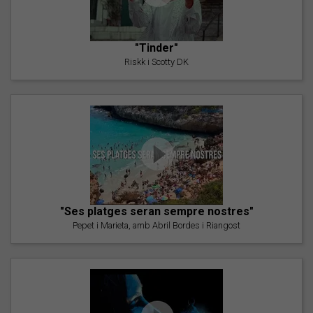
"Tinder"
Riskk i Scotty DK
"Ses platges seran sempre nostres"
Pepet i Marieta, amb Abril Bordes i Riangost