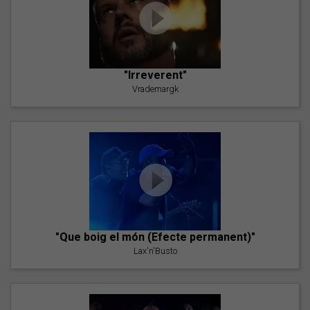
"Irreverent"
Vrademargk
"Que boig el món (Efecte permanent)"
Lax'n'Busto