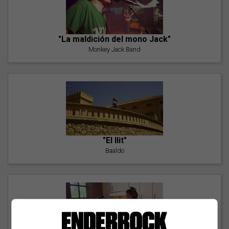
"La maldición del mono Jack"
Monkey Jack Band
"El llit"
Baaldo