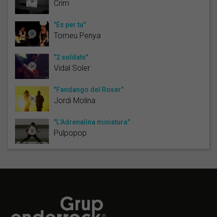
Crim
"És per tu"
Tomeu Penya
"2 soldats"
Vidal Soler
"Fandango del Roser"
Jordi Molina
"L’Adrenalina miniatura"
Pulpopop