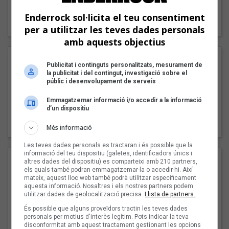
"Lo bueno y lo malo"
Enderrock sol·licita el teu consentiment
Carmen y María
per a utilitzar les teves dades personals
amb aquests objectius
Publicitat i continguts personalitzats, mesurament de
la publicitat i del contingut, investigació sobre el
públic i desenvolupament de serveis
Emmagatzemar informació i/o accedir a la informació
d’un dispositiu
"Posidònia"
Pep Álvarez amb Joan Muntaner (Xanguito)
Més informació
Les teves dades personals es tractaran i és possible que la
informació del teu dispositiu (galetes, identificadors únics i
altres dades del dispositiu) es comparteixi amb 210 partners,
els quals també podran emmagatzemar-la o accedir-hi. Així
mateix, aquest lloc web també podrà utilitzar específicament
aquesta informació. Nosaltres i els nostres partners podem
utilitzar dades de geolocalització precisa.
Llista de partners.
És possible que alguns proveïdors tractin les teves dades
personals per motius d'interès legítim. Pots indicar la teva
disconformitat amb aquest tractament gestionant les opcions