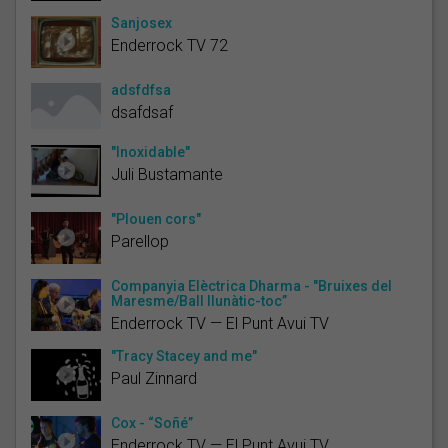
Sanjosex
Enderrock TV 72
adsfdfsa
dsafdsaf
"Inoxidable"
Juli Bustamante
"Plouen cors"
Parellop
Companyia Elèctrica Dharma - "Bruixes del
Maresme/Ball llunàtic-toc”
Enderrock TV — El Punt Avui TV
"Tracy Stacey and me"
Paul Zinnard
Cox - “Soñé”
Enderrock TV — El Punt Avui TV