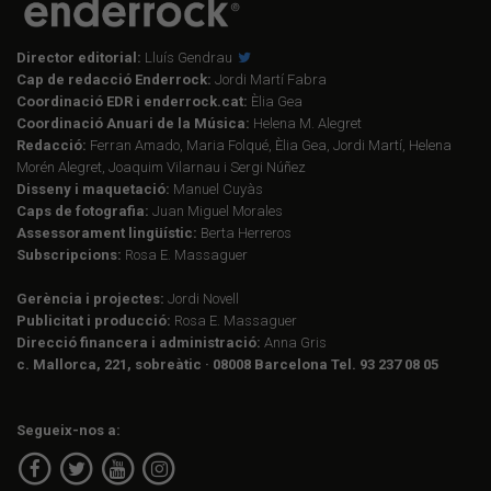
Director editorial:
Lluís Gendrau
Cap de redacció Enderrock:
Jordi Martí Fabra
Coordinació EDR i enderrock.cat:
Èlia Gea
Coordinació Anuari de la Música:
Helena M. Alegret
Redacció:
Ferran Amado, Maria Folqué, Èlia Gea, Jordi Martí, Helena
Morén Alegret, Joaquim Vilarnau i Sergi Núñez
Disseny i maquetació:
Manuel Cuyàs
Caps de fotografia:
Juan Miguel Morales
Assessorament lingüístic:
Berta Herreros
Subscripcions:
Rosa E. Massaguer
Gerència i projectes:
Jordi Novell
Publicitat i producció:
Rosa E. Massaguer
Direcció financera i administració:
Anna Gris
c. Mallorca, 221, sobreàtic · 08008 Barcelona Tel. 93 237 08 05
Segueix-nos a: