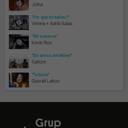
Joina
"Per què no balleu?"
Vienna + Adrià Salas
"Mil maneres"
Kevin Ros
"Els amics del Manel"
Saltors
"Tu boca"
Queralt Lahoz