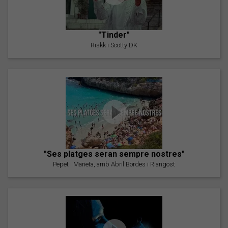
"Tinder"
Riskk i Scotty DK
"Ses platges seran sempre nostres"
Pepet i Marieta, amb Abril Bordes i Riangost