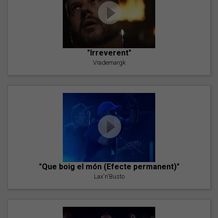
"Irreverent"
Vrademargk
"Que boig el món (Efecte permanent)"
Lax'n'Busto