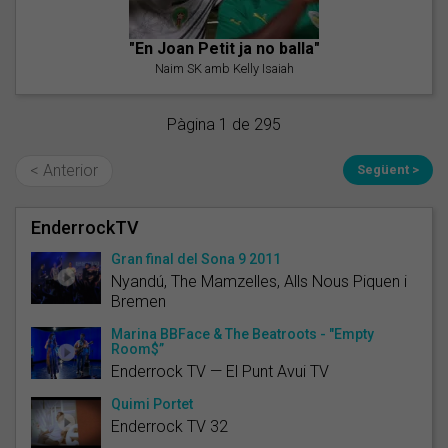
"En Joan Petit ja no balla"
Naim SK amb Kelly Isaiah
Pàgina 1 de 295
< Anterior
Següent >
EnderrockTV
Gran final del Sona 9 2011
Nyandú, The Mamzelles, Alls Nous Piquen i
Bremen
Marina BBFace & The Beatroots - "Empty
Room$”
Enderrock TV — El Punt Avui TV
Quimi Portet
Enderrock TV 32