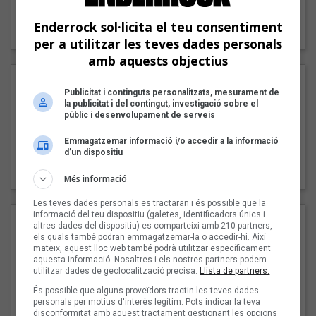
"Lo bueno y lo malo"
Enderrock sol·licita el teu consentiment
Carmen y María
per a utilitzar les teves dades personals
amb aquests objectius
Publicitat i continguts personalitzats, mesurament de
la publicitat i del contingut, investigació sobre el
públic i desenvolupament de serveis
Emmagatzemar informació i/o accedir a la informació
d’un dispositiu
"Posidònia"
Pep Álvarez amb Joan Muntaner (Xanguito)
Més informació
Les teves dades personals es tractaran i és possible que la
informació del teu dispositiu (galetes, identificadors únics i
altres dades del dispositiu) es comparteixi amb 210 partners,
els quals també podran emmagatzemar-la o accedir-hi. Així
mateix, aquest lloc web també podrà utilitzar específicament
aquesta informació. Nosaltres i els nostres partners podem
utilitzar dades de geolocalització precisa.
Llista de partners.
És possible que alguns proveïdors tractin les teves dades
personals per motius d'interès legítim. Pots indicar la teva
disconformitat amb aquest tractament gestionant les opcions