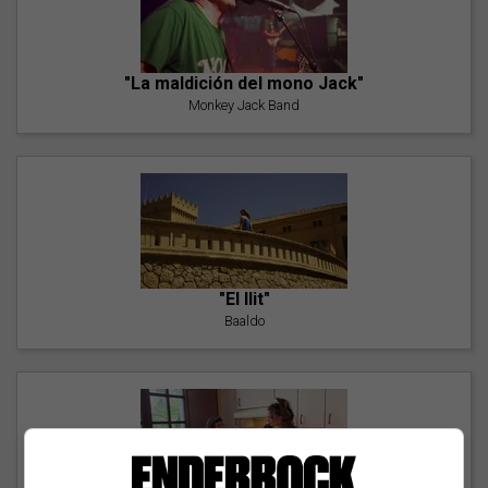
"La maldición del mono Jack"
Monkey Jack Band
"El llit"
Baaldo