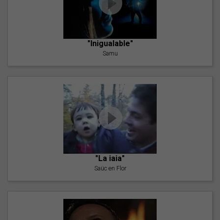
"Inigualable"
Samu
"La iaia"
Saüc en Flor