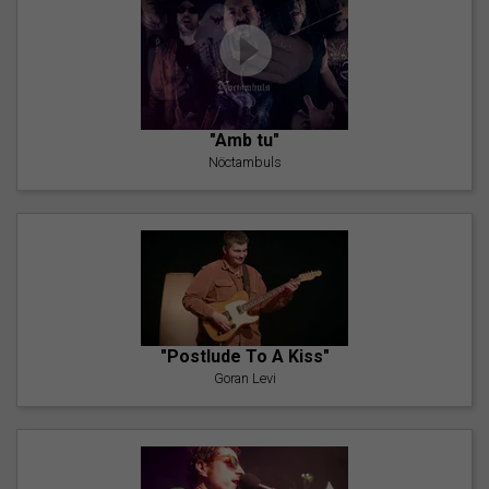
"Amb tu"
Nöctambuls
"Postlude To A Kiss"
Goran Levi