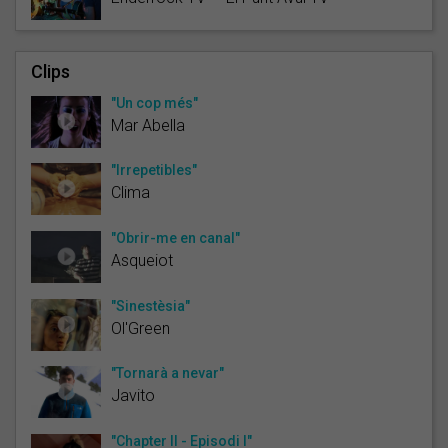
Clips
"Un cop més"
Mar Abella
"Irrepetibles"
Clima
"Obrir-me en canal"
Asqueiot
"Sinestèsia"
Ol'Green
"Tornarà a nevar"
Javito
"Chapter II - Episodi I"