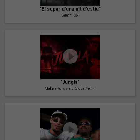
"El sopar d'una nit d'estiu"
Gemm Sol
"Jungla"
Maken Row, amb Gioba Fellini