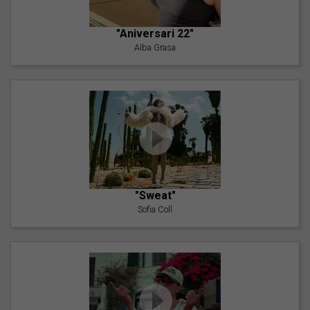
"Aniversari 22"
Alba Grasa
"Sweat"
Sofia Coll