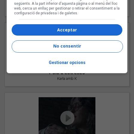
"Les cabres"
següents. A la part inferior d'aquesta pàgina o al menú del lloc
94 Rules amb Compte
web, cerca un enllaç per gestionar o retirar el consentiment a la
configuració de privadesa i de galetes.
Acceptar
No consentir
Gestionar opcions
"Pols d'estrelles"
Karla amb K